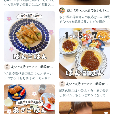
✨️ ＼我が家の毎日ごはん／ 毎日スト
ーリーズであげ
まゆ⌇1才〜大人までおいしい偏
食改善レシピ ｜ 幼児食
もう1匹の偏食さんの反応は…↓ ⁡ 幼児
でも作れる簡単栄養レシピを紹介中
→ @mayu.gohan
あい＊3児ワーママ｜幼児食｜
コープ
＼1歳･5歳･7歳の晩ごはん／ チャレ
ンジする日もあれば めっちゃサボる
日もある。 最後のラーメ
あい＊3児ワーママ｜幼児食｜
コープ
最近の晩ごはん🤤 よく食べるの長男
と 食べムラちょっとマシになってき
た娘と ますます食べムラにな