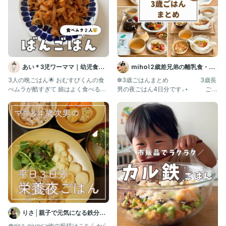
あい＊3児ワーママ｜幼児食｜
miho⌇2歳差兄弟の離乳食・幼
コープ
児食 取り分けレシピ
3人の晩ごはん🌟 おむすびくんの食
❁3歳ごはんまとめ 3歳長
べムラが酷すぎて 娘はよく食べるほ
男の夜ごはん4日分です⸝⋆ ごは
うなんじゃないかと思ってきた
んは何かしら毎日作
りさ│親子で元気になる鉄分ご
はん
@risa_eiyo👈他の投稿はこちらから