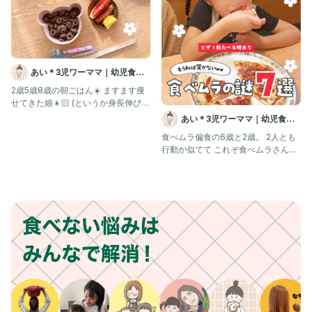
あい＊3児ワーママ｜幼児食｜
コープ
2歳5歳8歳の朝ごはん☀️ ますます痩
せてきた娘👧🏻 (というか身長伸びて
も体重増えない)
あい＊3児ワーママ｜幼児食｜
コープ
食べムラ偏食の6歳と2歳。 2人とも
行動が似てて これぞ食べムラさんの
特徴やと思う。 お腹減った