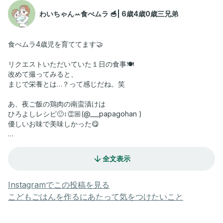
わいちゃんꕀ食べムラ 🥣| 6歳4歳0歳三兄弟
食べムラ4歳児を育ててます🤝
リクエストいただいていた１日の食事🍽️
改めて撮ってみると、
まじで栄養とは…？って感じだね。笑
あ、夜ご飯の鶏肉の南蛮漬けは
ひろよしレシピ🙂‍↕️👏🏼(@___papagohan )
優しいお味で美味しかった😋
が！しかし！
ちゃんと作っても、工夫して作っても、
全文表示
頑張った時ほど残される現実。
何かしら食べてくれて
Instagramでこの投稿を見る
お腹が満たされて
こどもごはんを作るにあたって気をつけたいこと
元気で過ごしてくれればいいかって