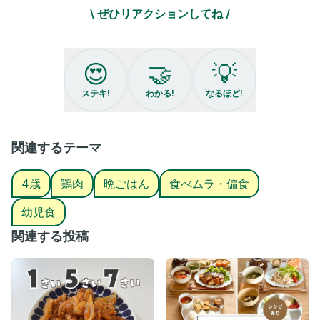
そう思ってないとやってられない
\ ぜひリアクションしてね /
食べムラとの付き合い。🙂‍↕️
#食べムラ#4歳ごはん #リアル飯
#4歳児ごはん #偏食 #4歳男の子
😍
🤝
💡
#こどもごはん#2歳差兄弟#2歳差育児
#4歳食べムラ#3歳食べムラ#4歳偏食#3歳偏食
ステキ!
わかる!
なるほど!
#三兄弟#三兄弟ママ#3人育児 #3人兄弟
#親子ごはんの悩みサポート
関連するテーマ
4歳
鶏肉
晩ごはん
食べムラ・偏食
幼児食
関連する投稿