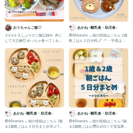
おうちゃんご飯♡
あかね -離乳食・幼児食-
✰✰✰✰ 久しぶりのご飯記録✏️ ⁡ 丼に
@65haruto ←他の投稿はこちら 2歳
して大正解💮 めっちゃ食べてくれ
晩ごはん２日分🧸🌙ﾟ･* ・芋煮は離
た！ 嬉しい！ ⁡ 最近
乳食ver.
あかね -離乳食・幼児食-
あかね -離乳食・幼児食-
@65haruto ←他の投稿はこちら 1歳
@65haruto ←他の投稿はこちら 1歳
＆2歳晩ごはん３日分まとめ🐻🌙 1歳
＆2歳晩ごはん🧒🏻👶🏻⭐️ 💡旨塩豚キ
になってすぐ
ャベ