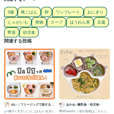
.
#幼児食#ワーママごはん#親子ごはんの悩みサポート#PR
3歳
晩ごはん
卵
ワンプレート
おにぎり
じゃがいも
煮物
スープ
ほうれん草
豆腐
野菜
幼児食
関連する投稿
ゆい￤フリージングで楽する離
あかね -離乳食・幼児食-
乳食 幼児食 | 簡単作りおき
🍳1歳11ヶ月まいにちごはん🍳 先月に
@65haruto ←他の投稿はこちら に