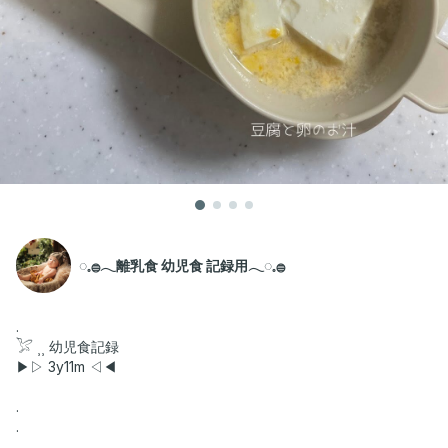
◌𓈒𓐍𓂃離乳食 幼児食 記録用𓂃◌𓈒𓐍
.
𓅯 ⸒⸒ 幼児食記録
▶︎▷ 3y11m ◁◀︎
.
.
.