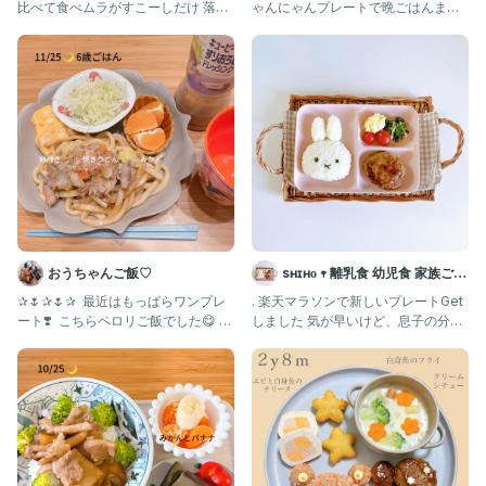
比べて食べムラがすこーしだけ 落ち
ゃんにゃんプレートで晩ごはんまと
着いてたかな？な1ヶ月
め３🐱🐾 使いやすく
おうちゃんご飯♡
sʜɪʜᴏ 𖥧 離乳食 幼児食 家族ごは
ん
✰🌷✰🌷✰ ⁡ 最近はもっぱらワンプレ
. 楽天マラソンで新しいプレートGet
ート❣️ ⁡ こちらペロリご飯でした😋 う
しました 気が早いけど、息子の分も
れしー♡♡ だ
購入♡ 大きくなったらお揃