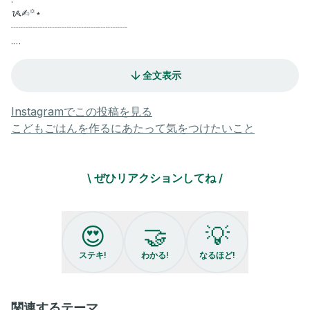
ᝰ✍︎꙳⋆
┈┈┈┈┈┈┈┈┈┈┈┈
.
過去レシピは #omiレシピ にきろくᝰ✍︎꙳⋆
.
全文表示
ワンオペワーママリアルごはん🌙
.
コストコのしゃぶしゃぶのお肉で
Instagramでこの投稿を見る
肉巻きおむすび🍖
こどもごはんを作るにあたって気をつけたいこと
初めての坊っちゃんも完食☺️
.
そしてこの新入りプレート🥴
\ ぜひリアクションしてね /
@bamangbamang_official_jp 様の5区分プレート🪄
.
最近品数少ないかあさん。
5区あったら意識できるかなと自分の尻叩く☺️爆
😍
🤝
💡
.
そして食洗機対応で最高パターン🤟🤍
ステキ!
わかる!
なるほど!
吸盤もついてて、幼児にも◎👶🏻
.
かあさんはアイボリーにしたけど
カラバリも豊富で悩んだ😭♡
関連するテーマ