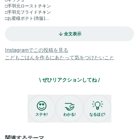
□手羽元ローストチキン
□手羽元フライドチキン
□お星様ポテト(市販)
□ぶどうジュース
全文表示
クリスマス当日は平日だったので
我が家は日曜日にクリスマスパーティーをしました⋆꙳
Instagramでこの投稿を見る
こどもごはんを作るにあたって気をつけたいこと
私はローストチキン派だけど
子どもたちはフライドチキン派だったので、
今年は両方作りましたが
\ ぜひリアクションしてね /
めちゃくちゃ食べたとかではなかったので
来年は問答無用でローストチキン一択になりそうです😂笑
100均で買った割れないワイングラスに
😍
🤝
💡
ぶどうジュース注いだら
本物のワイン飲んでるみたいに飲んでて
ステキ!
わかる!
なるほど!
かわいかったです🤭🤍
兄弟ふたりのかわいい写真が撮れたり
関連するテーマ