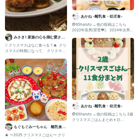
あかね -離乳食・幼児食-
@65haruto ←他の投稿はこちら
2022年長男(背景🧡)、2024年次男
(背景💚)の時
みさき⌇ 家族の心を掴む愛され
ごはん
▷クリスマスはなに食べる？🎄 ⁡ クリ
スマスの時期になって、 クリスマス
メニューが食べたくなるこの
あかね -離乳食・幼児食-
@65haruto ←他の投稿はこちら 2歳
クリスマスごはんまとめ👦🏻
⭐️(2024) 今年
もぐもぐみーちゃん 離乳食・
幼児食記録
🎄 〜2025 クリスマスごはん〜 クリ