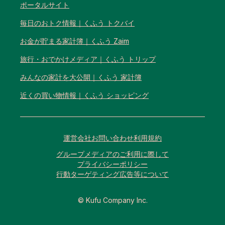
ポータルサイト
毎日のおトク情報｜くふう トクバイ
お金が貯まる家計簿｜くふう Zaim
旅行・おでかけメディア｜くふう トリップ
みんなの家計を大公開｜くふう 家計簿
近くの買い物情報｜くふう ショッピング
運営会社
お問い合わせ
利用規約
グループメディアのご利用に際して
プライバシーポリシー
行動ターゲティング広告等について
© Kufu Company Inc.