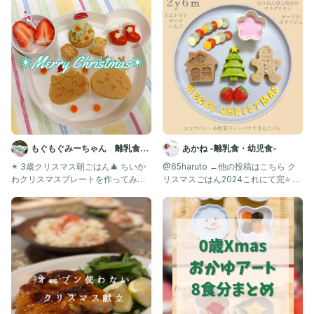
もぐもぐみーちゃん 離乳食・
あかね -離乳食・幼児食-
幼児食記録
✴︎ 3歳クリスマス朝ごはん🎄 ちいか
@65haruto ←他の投稿はこちら ク
わクリスマスプレートを作ってみま
リスマスごはん2024これにて完⭐️ 見
した♪ 早起きしてこっそ
てて楽しかったよ