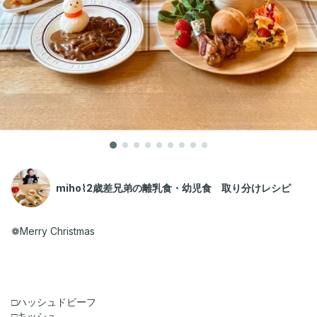
miho⌇2歳差兄弟の離乳食・幼児食 取り分けレシピ
❁Merry Christmas
□ハッシュドビーフ
□キッシュ