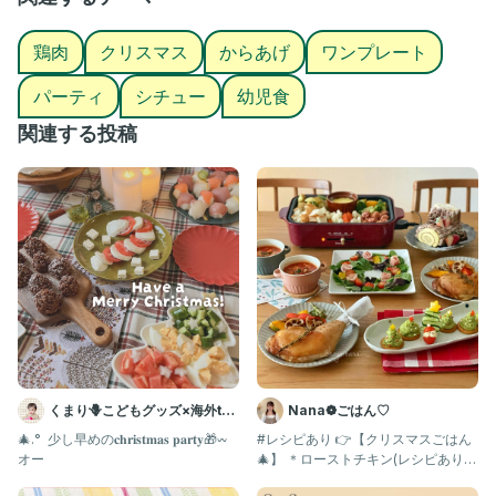
お友達ファミリーともクリパできたり
今年も大満足なクリスマスでした🎄
鶏肉
クリスマス
からあげ
ワンプレート
残すは今夜のサンタ業のみ…
パーティ
シチュー
幼児食
子供たち喜んでくれますように🎅⋆꙳
関連する投稿
＿＿＿＿＿＿＿＿＿＿＿＿＿＿＿＿＿
𖧷2歳差兄弟の幼児食・離乳食を投稿をしています
𖧷フォロー＆コメント嬉しいです！
気軽に仲良くしてください♡ˎˊ˗
#クリスマス #クリスマスメニュー #クリスマスごはん #クリスマ
スメニュー #親子ごはんの悩みサポート
くまり🪻こどもグッズ×海外toy
Nana❁ごはん♡
/
🎄.° ⁡ 少し早めの𝐜𝐡𝐫𝐢𝐬𝐭𝐦𝐚𝐬 𝐩𝐚𝐫𝐭𝐲🎁𖥦 ⁡
#レシピあり 👉【クリスマスごはん
オー
🎄】 ＊ローストチキン(レシピあり)
＊チーズフォンデュ(レ