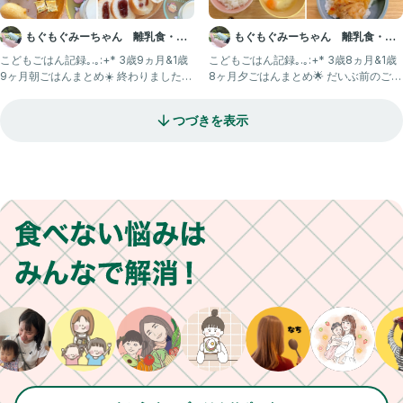
もぐもぐみーちゃん 離乳食・幼
もぐもぐみーちゃん 離乳食・幼
児食記録
児食記録
こどもごはん記録｡.｡:+* 3歳9ヵ月&1歳
こどもごはん記録｡.｡:+* 3歳8ヵ月&1歳
9ヶ月朝ごはんまとめ☀️ 終わりましたね
8ヶ月夕ごはんまとめ🌟 だいぶ前のご飯
夏休み🌻
記録です
つづきを表示