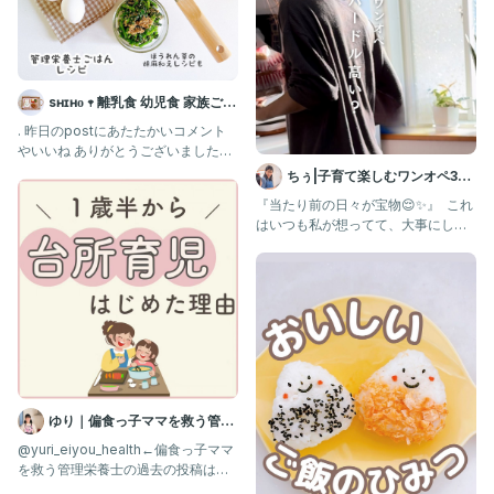
sʜɪʜᴏ 𖥧 離乳食 幼児食 家族ごは
ん
. 昨日のpostにあたたかいコメント
やいいね ありがとうございました♡
あと3ヶ月ゆるりと頑張り
ちぅ|子育て楽しむワンオペ3児
ママ
『当たり前の日々が宝物😌✨』 ⁡ これ
はいつも私が想ってて、大事にして
る言葉。 でもこれに気付くの
ゆり｜偏食っ子ママを救う管理
栄養士
@yuri_eiyou_health←偏食っ子ママ
を救う管理栄養士の過去の投稿はこ
ちらから✨ 偏食っ