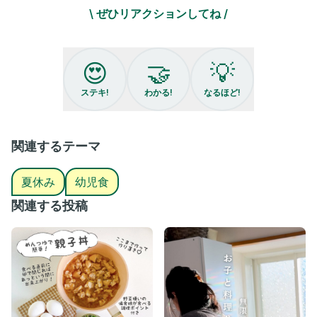
イベント盛り沢山な後半戦！
\ ぜひリアクションしてね /
とりと一緒においしいごはん作ろう〜🐣✨
﹏﹏﹏﹏﹏﹏﹏﹏﹏﹏﹏﹏﹏﹏﹏﹏
😍
🤝
💡
とり｜簡単かわいいイベントごはん
ステキ!
わかる!
なるほど!
@oto___rii
忙しいママ＆料理が苦手でも
ちょっとだけがんばれる特別な日のレシピ🌷
関連するテーマ
フォローして次の投稿も待っててね♡
つくれぽも大募集中📔
夏休み
幼児食
タグ付けでダッシュで伺います🐣
関連する投稿
﹏﹏﹏﹏﹏﹏﹏﹏﹏﹏﹏﹏﹏﹏﹏﹏
#イベントごはん #器好き #うつわ #器集め #おうちごはん #こど
もごはん #幼児食