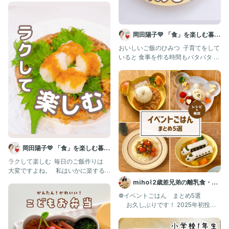
岡田陽子💛 「食」を楽しむ暮ら
し
おいしいご飯のひみつ ⁡ 子育てをして
いると 食事を作る時間もバタバタ ⁡
時間との勝負 ⁡ だけど
岡田陽子💛 「食」を楽しむ暮ら
し
ラクして楽しむ ⁡ 毎日のご飯作りは
大変ですよね。 ⁡ ⁡ 私はいかに楽する
か そんなことばかり考
miho⌇2歳差兄弟の離乳食・幼
児食 取り分けレシピ
❁イベントごはん まとめ5選
お久しぶりです！ 2025年初投稿
です…！！笑 今回は