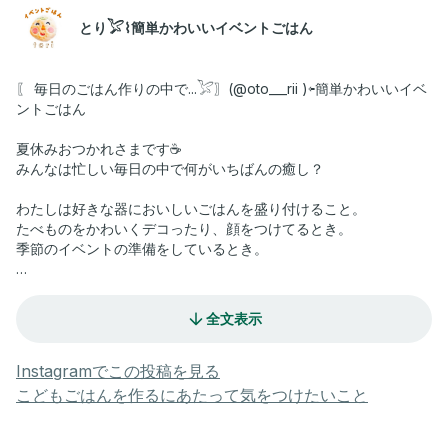
とり𓅯⌇簡単かわいいイベントごはん
〖 毎日のごはん作りの中で...𓅯〗(@oto___rii )⇦簡単かわいいイベ
ントごはん
夏休みおつかれさまです☕️
みんなは忙しい毎日の中で何がいちばんの癒し？
わたしは好きな器においしいごはんを盛り付けること。
たべものをかわいくデコったり、顔をつけてるとき。
季節のイベントの準備をしているとき。
ふう〜っとため息をつきたくなるような
そんな時もあるけれど、キッチンに立つママたちに
全文表示
少しでも楽しくなってもらえるように
わたしは発信を始めたのだった。と
Instagramでこの投稿を見る
ふと原点に戻りました🐣
こどもごはんを作るにあたって気をつけたいこと
2024年もあと４ヶ月。