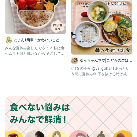
にょん⌇簡単・かわいいこども
お弁当
みんな夏休み楽しんでる？？ 私は食
べムラ👦🏻と戦いながら 過ごしてま
す〜〜😇笑笑 そんなこ
ゆっちゃんママ|こどものごはん
×幼稚園べんとう
小1女の子🍚 @yz_gohan1 あっとい
う間に夏休み🌻 手を抜ける時は抜い
て、気分が乗っ