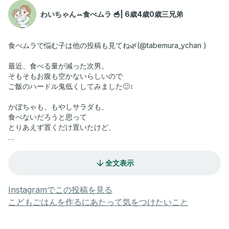
わいちゃんꕀ食べムラ 🥣| 6歳4歳0歳三兄弟
食べムラで悩む子は他の投稿も見てね🌿(@tabemura_ychan )
最近、食べる量が減った次男。
そもそもお腹も空かないらしいので
ご飯のハードル鬼低くしてみました🙂‍↕️
かぼちゃも、もやしサラダも、
食べないだろうと思って
とりあえず置くだけ置いたけど、
まさか、ね！
全文表示
まさかすぎてびっくりだったよ🥹
もしかして、このくらい
Instagramでこの投稿を見る
ハードル鬼低くしたら
こどもごはんを作るにあたって気をつけたいこと
苦手な野菜も食べるのかな？