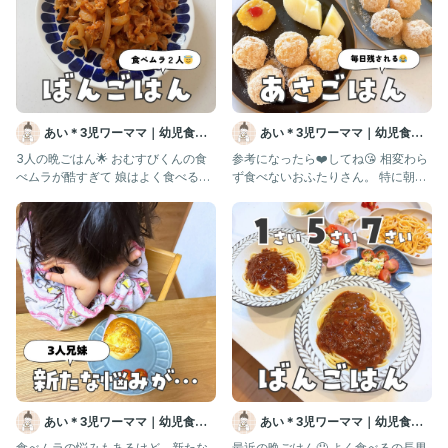
あい＊3児ワーママ｜幼児食｜
あい＊3児ワーママ｜幼児食｜
コープ
コープ
3人の晩ごはん🌟 おむすびくんの食
参考になったら❤️してね😘 相変わら
べムラが酷すぎて 娘はよく食べるほ
ず食べないおふたりさん。 特に朝は
うなんじゃないかと思ってきた
残す律高い！ 米でもパンで
あい＊3児ワーママ｜幼児食｜
あい＊3児ワーママ｜幼児食｜
コープ
コープ
食べムラの悩みもあるけど、新たな
最近の晩ごはん🤤 よく食べるの長男