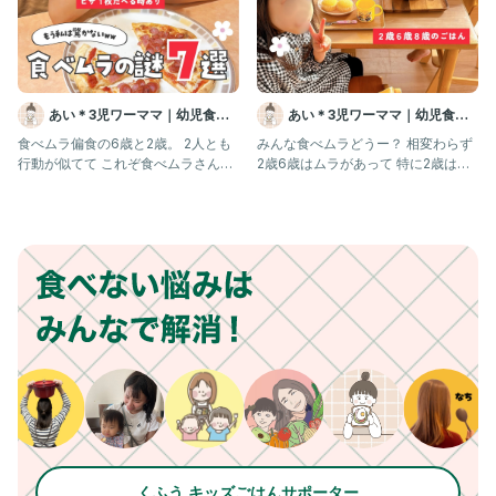
あい＊3児ワーママ｜幼児食｜
あい＊3児ワーママ｜幼児食｜
コープ
コープ
食べムラ偏食の6歳と2歳。 2人とも
みんな食べムラどうー？ 相変わらず
行動が似てて これぞ食べムラさんの
2歳6歳はムラがあって 特に2歳は朝
特徴やと思う。 お腹減った
全然食べない… 詳しくはサブ
くふう キッズごはんサポーター