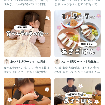
悩みが。 3人の好みバラバラ問題。
と 食べムラちょっとマシになってき
肉好き魚好き パスタ好き苦手
た娘と ますます食べムラにな
あい＊3児ワーママ｜幼児食｜
あい＊3児ワーママ｜幼児食｜
コープ
コープ
食べムラのその後。。。 食べる日は
＼1歳･5歳･7歳の朝ごはん☀️／ 食べ
増えてきたけど とにかく嫌な食材が
ない日があっても なーんか楽しんで
増えてきた⚡️ 今まで食べて
る姿見たら許しちゃう。