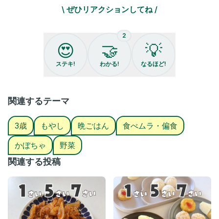
って思って、作戦続行中です✊❤️
\ ぜひリアクションしてね /
「野菜を食べれた！！」
2
っていう経験値、めっちゃ大事だと思って
😍
🤝
💡
ほんの少しでもいいから
チャレンジしてくれたらいいなぁ☺️
ステキ!
わかる!
なるほど!
食べムラ母の挑戦は続きます…🙂‍↕️✌️
𓂃𓂃𓂃𓂃𓂃𓂃𓂃
関連するテーマ
いいね、フォロー、コメント、励みになります❤️‍🔥
3歳
もやし
晩ごはん
食べムラ・偏食
𓂃𓂃𓂃𓂃𓂃𓂃𓂃
かぼちゃ
野菜
#食べムラ#3歳ごはん #リアル飯
関連する投稿
#3歳児ごはん #偏食 #3歳男の子
#こどもごはん#2歳差兄弟#2歳差育児