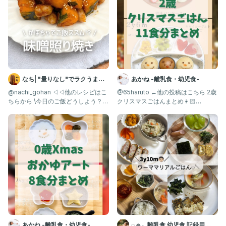
なち| "量りなし"でラクうまご
あかね -離乳食・幼児食-
はん
@nachi_gohan ◁◁他のレシピはこ
@65haruto ←他の投稿はこちら 2歳
ちらから \今日のご飯どうしよう？を
クリスマスごはんまとめ👦🏻
解決✨/ かぼちゃ
⭐️(2024) 今年
あかね -離乳食・幼児食-
◌𓈒𓐍𓂃離乳食 幼児食 記録用