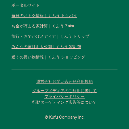
ポータルサイト
毎日のおトク情報｜くふう トクバイ
お金が貯まる家計簿｜くふう Zaim
旅行・おでかけメディア｜くふう トリップ
みんなの家計を大公開｜くふう 家計簿
近くの買い物情報｜くふう ショッピング
運営会社
お問い合わせ
利用規約
グループメディアのご利用に際して
プライバシーポリシー
行動ターゲティング広告等について
© Kufu Company Inc.