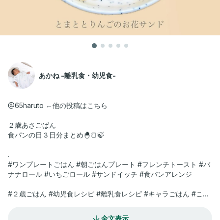
あかね -離乳食・幼児食-
@65haruto ←他の投稿はこちら
２歳あさごぱん
食パンの日３日分まとめ🐣🍞🍃
.
#ワンプレートごはん #朝ごはんプレート #フレンチトースト #バ
ナナロール #いちごロール #サンドイッチ #食パンアレンジ
#２歳ごはん #幼児食レシピ #離乳食レシピ #キャラごはん #こど
もごはん記録 #子どもごはんメニュー #手づかみ食べレシピ #取
り分けレシピ #栄養満点レシピ #かわいいごはん #子どもが喜ぶ
全文表示