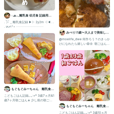
◌𓈒𓐍𓂃離乳食 幼児食 記録用
𓂃◌𓈒𓐍
. 𓅯 ⸒⸒ 離乳食記録 ▶︎▷ 2y2m ◁◀︎ . .
. ᝰ✍︎꙳⋆ ┈┈┈┈┈┈┈┈┈
みぺり⌇1歳〜大人まで美味しい
♥ 家族ごはん𓌉◯𓇋
@moelife_dwe 何作ろう？のきっか
けになれたら嬉しい😆🌼 ⁡ 朝ごはんが
マンネリ化し
もぐもぐみーちゃん 離乳食・
幼児食記録
こどもごはん記録｡.｡:+* 3歳7ヵ月&1
歳7ヶ月朝ごはん☀️ 少し前の朝ごは
ん記録です🥞
もぐもぐみーちゃん 離乳食・
幼児食記録
こどもごはん記録｡.｡:+* 3歳10ヵ月