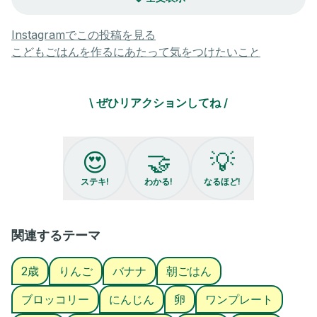
ごはん #親子ごはんの悩みサポート
Instagramでこの投稿を見る
こどもごはんを作るにあたって気をつけたいこと
\ ぜひリアクションしてね /
😍
🤝
💡
ステキ!
わかる!
なるほど!
関連するテーマ
2歳
りんご
バナナ
朝ごはん
ブロッコリー
にんじん
卵
ワンプレート