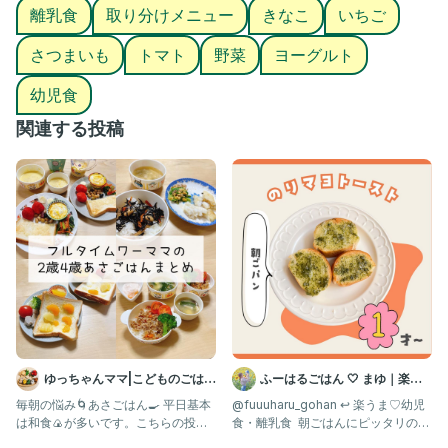
離乳食
取り分けメニュー
きなこ
いちご
さつまいも
トマト
野菜
ヨーグルト
幼児食
関連する投稿
ゆっちゃんママ|こどものごはん
ふーはるごはん 🤍 まゆ｜楽し
×幼稚園べんとう
て美味しい離乳食・幼児食
毎朝の悩み🌀あさごはん🍳 平日基本
@fuuuharu_gohan ↩︎ 楽うま♡幼児
は和食🍙が多いです。こちらの投稿
食・離乳食 ⁡ 朝ごはんにピッタリの
は休日のあさごパン🍞率高め
のりマヨトー