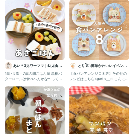
あい＊3児ワーママ｜幼児食｜
とり𓅯⌇簡単かわいいイベント
コープ
ごはん
1歳・5歳・7歳の朝ごはん🥞 黒糖バ
【食パンアレンジ🍞８選】その他の
ターロールは食べへんかな〜って思
レシピはこちら⇨@oto___rii こんにち
ってたけど 意外にもおむすび
は ◯ とりです