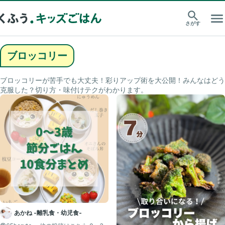
さがす
ブロッコリー
ブロッコリーが苦手でも大丈夫！彩りアップ術を大公開！みんなはどう
克服した？切り方・味付けテクがわかります。
あかね -離乳食・幼児食-