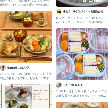
@65haruto ←他の投稿はこちら 0〜3
歳節分ごはんまとめ！👹🫘 今年のはひ
とつだけ
ゆみか⌇子どもがハマる魔法のレシ
ピ｜幼児食
レシピ・ポイントコメント欄へ👉 いい
ね・フォロー・コメント 本当に励みに
なります🧡 いつもあり
Nana❁ごはん♡
👉レシピあり ✍️【家族ごはん♡】 ＊手
羽元の和風ポトフ(レシピあり) ＊アボカ
ドサラダ ＊デニ
ふたご弁当☺︎☺︎
2026.1.15 今日はサンドイッチ🌼 パスタ
は作り置き冷凍です❄️ サンドイッチ(た
まご、