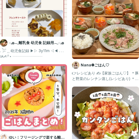
◌𓈒𓐍𓂃離乳食 幼児食 記録用𓂃◌𓈒𓐍
. 𓅯 ⸒⸒ 幼児食記録 ▶︎▷ 3y11m ◁◀︎ . . .
ᝰ✍︎꙳⋆ ┈┈┈┈┈┈┈┈
Nana❁ごはん♡
👉レシピあり ✍️【家族ごはん♡】 ＊豚
と野菜のレンチン蒸し(レシピあり) ＊な
ますとトマトの蜂
ゆい￤フリージングで楽する離乳