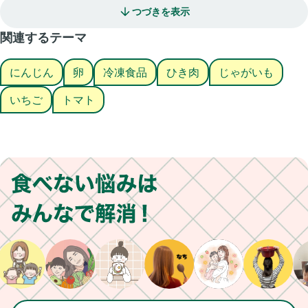
つづきを表示
関連するテーマ
にんじん
卵
冷凍食品
ひき肉
じゃがいも
いちご
トマト