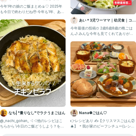
食 幼児食 | 簡単作りおき
今年1年の娘のご飯まとめ🍙♡ 2025年
も今日で終わりだね🥹 今年も1年、あり
がとうございまし
あい＊3児ワーママ｜幼児食｜コー
プ
今年最後の投稿☃️ 2歳6歳8歳の晩ごは
ん🌙 みんな今年も見てくれてありがと
う！ まだまだ食べ
なち| "量りなし"でラクうまごはん
Nana❁ごはん♡
@_nachi_gohan_ ◁◁他のレシピはこ
👉レシピあり ✍️【クリスマスごはん②
ちらから \今日のご飯どうしよう？を解
🎄】 ＊我が家のビーフシチュー(レシピ
決✨/ ご飯
あり) ＊マッシュ