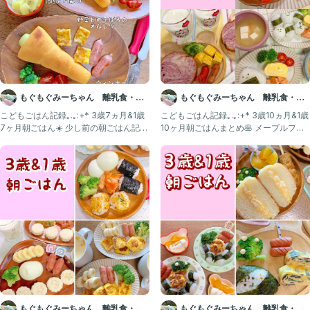
もぐもぐみーちゃん 離乳食・幼
もぐもぐみーちゃん 離乳食・幼
児食記録
児食記録
こどもごはん記録｡.｡:+* 3歳7ヵ月&1歳
こどもごはん記録｡.｡:+* 3歳10ヵ月&1歳
7ヶ月朝ごはん☀️ 少し前の朝ごはん記録
10ヶ月朝ごはんまとめ🥞 メープルフレ
です🥞
ンチトー
もぐもぐみーちゃん 離乳食・幼
もぐもぐみーちゃん 離乳食・幼