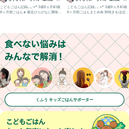
児食記録
児食記録
こどもごはん記録｡.｡:+* 3歳6ヵ月&1歳
こどもごはん記録｡.｡:+* 3歳9ヵ月&1歳
6ヶ月朝ごはん☀️ 最近ひらがなに興味が
9ヶ月朝ごはんまとめ🥞 卵焼きをほぼ毎
あるみーち
朝出してい
くふう キッズごはんサポーター