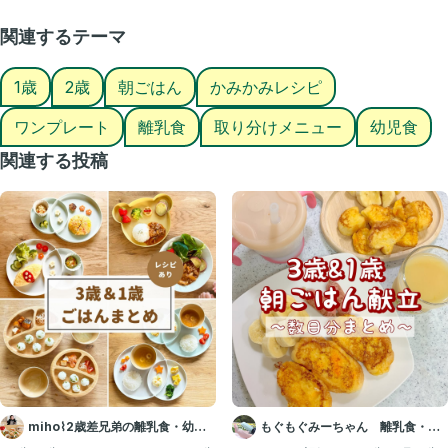
喜ぶごはん #親子ごはんの悩みサポート
関連するテーマ
1歳
2歳
朝ごはん
かみかみレシピ
ワンプレート
離乳食
取り分けメニュー
幼児食
関連する投稿
miho⌇2歳差兄弟の離乳食・幼児
もぐもぐみーちゃん 離乳食・幼