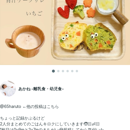
あかね -離乳食・幼児食-
@65haruto ←他の投稿はこちら
ちょっと記録かぶるけど
2人分まとめてのごはんキロクにしていきます🧒🏻👶🏻
1枚目は0y9mと2y7mのまちがい😂投稿してから気付いた..