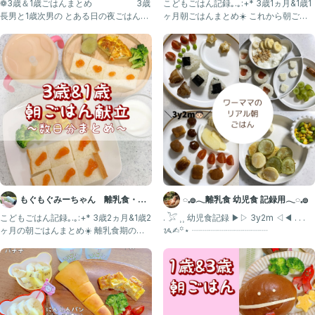
食 取り分けレシピ
児食記録
❁3歳＆1歳ごはんまとめ 3歳
こどもごはん記録｡.｡:+* 3歳1ヵ月&1歳1
長男と1歳次男の とある日の夜ごはん4
ヶ月朝ごはんまとめ☀️ これから朝ごは
日分です⸝⋆
んは下の子
もぐもぐみーちゃん 離乳食・幼
◌𓈒𓐍𓂃離乳食 幼児食 記録用𓂃◌𓈒𓐍
児食記録
こどもごはん記録｡.｡:+* 3歳2ヵ月&1歳2
. 𓅯 ⸒⸒ 幼児食記録 ▶︎▷ 3y2m ◁◀︎ . . .
ヶ月の朝ごはんまとめ☀️ 離乳食期の頃
ᝰ✍︎꙳⋆ ┈┈┈┈┈┈┈┈┈
は大好きだ