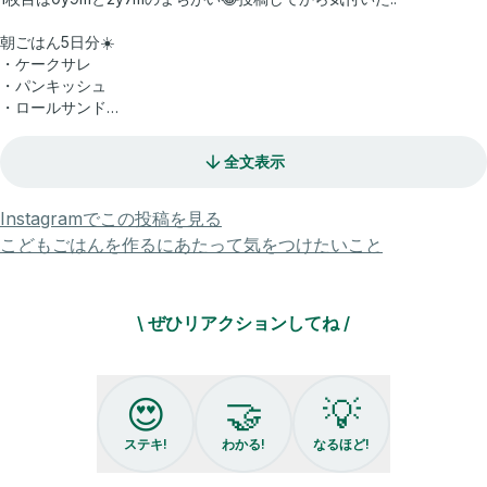
朝ごはん5日分☀️
・ケークサレ
・パンキッシュ
・ロールサンド
・フレンチトースト
全文表示
栄養ちょい足しアイテム
⭐︎1歳からの青汁…【 @65haruto 】プロフ下楽天roomに載せています
Instagramでこの投稿を見る
⭐︎まんてんバランス
こどもごはんを作るにあたって気をつけたいこと
⭐︎こどもこんぽた【 @65haruto 】プロフ下楽天roomに載せています
\ ぜひリアクションしてね /
⭐︎スクスクダイズ…ハイライト”推しきな粉”に載せています
.
#ワンプレートごはん #朝ごはんプレート
😍
🤝
💡
#1歳ごはん #2歳ごはん #年子兄弟 #幼児食レシピ #離乳食レシピ #キ
ステキ!
わかる!
なるほど!
ャラごはん #こどもごはん記録 #子どもごはんメニュー #手づかみ食べ
レシピ #取り分けレシピ #栄養満点レシピ #かわいいごはん #子どもが