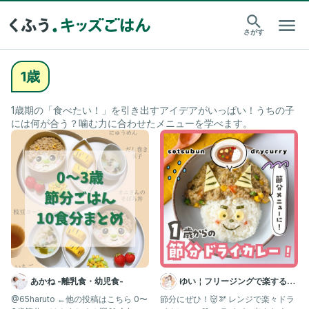
さがす
1歳
1歳期の「食べたい！」を引き出すアイデアがいっぱい！うちの子
には何が合う？噛む力に合わせたメニューを学べます。
あかね -離乳食・幼児食-
ゆい￤フリージングで楽する離
乳食 幼児食 | 簡単作りおき
@65haruto ←他の投稿はこちら 0〜
節分にぜひ！👹🫘 レンジで楽々ドラ