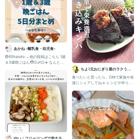
あかね -離乳食・幼児食-
@65haruto ←他の投稿はこちら 1歳
＆3歳朝ごはん🧒🏻👶🏻☀️ なんと今
回カレー
ちよ⌇元おにぎり屋のラクうま
🍙レシピ
食べたいと思ったら、DMで家族や友
達にシェアしてね☺️ レシピや作り方
は↓のコメント欄見てね！ ⁡
ゆい￤フリージングで楽する離