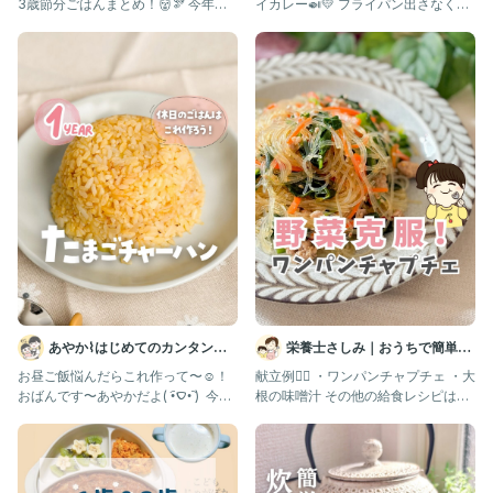
3歳節分ごはんまとめ！👹🫘 今年の
イカレー🍛💛 フライパン出さなくて
はひとつだけ
いいし、 洗い物も少な
あやか⌇はじめてのカンタン離
栄養士さしみ｜おうちで簡単給
乳食・幼児食💛
食レシピ
お昼ご飯悩んだらこれ作って〜☺️！ ⁡
献立例👇🏻 ・ワンパンチャプチェ ・大
おばんです〜あやかだよ( •︠‎ࠏ•︡ ) ⁡ 今日
根の味噌汁 その他の給食レシピはこ
は、1歳
こから見てね！ ▷▶▷@