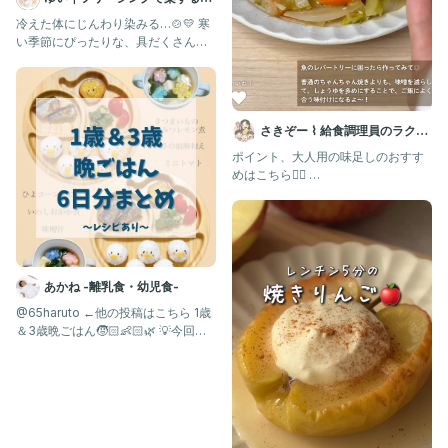
乳食 幼児食 | 簡単作りおき
冷えた体にじんわり染みる…🍲💛 寒
い季節にぴったりな、具だくさんの
けんちんうどんできました❄️
さきぞー ⌇ 給食調理員のラクう
ま幼児食
ポイント、大人用の味足しのおすす
めはこちら💁‍♀️ ⁡
@sakizo_mama_recipe
あかね -離乳食・幼児食-
@65haruto ←他の投稿はこちら 1歳
＆3歳晩ごはん🧒🏻👶🏻🌿 💡今回の
一品紹