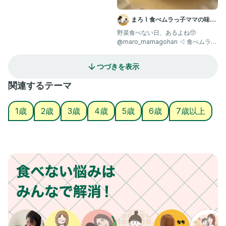
まろ ⌇ 食べムラっ子ママの味方
| 幼児食1歳〜
野菜食べない日、あるよね🥺
@maro_mamagohan ◁ 食べムラっ
子でもパクパク食べるレシ
つづきを表示
関連するテーマ
1歳
2歳
3歳
4歳
5歳
6歳
7歳以上