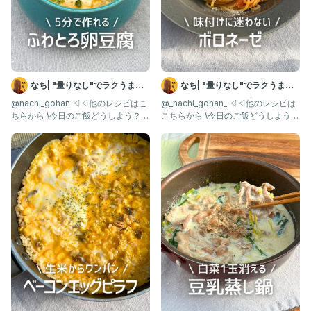
なち| "量りなし"でラクうまご
なち| "量りなし"でラクうまご
はん
はん
@nachi_gohan ◁◁他のレシピはこ
@_nachi_gohan_ ◁◁他のレシピは
ちらから \今日のご飯どうしよう？を
こちらから \今日のご飯どうしよう？
解決✨/ 朝から作
を解決✨/ 味付