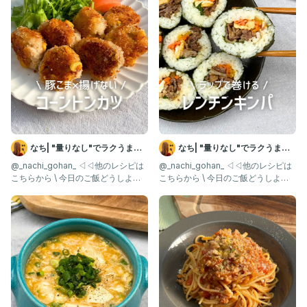
なち| "量りなし"でラクうまご
なち| "量りなし"でラクうまご
はん
はん
@_nachi_gohan_ ◁◁他のレシピは
@_nachi_gohan_ ◁◁他のレシピは
こちらから \ 今日のご飯どうしよ
こちらから \ 今日のご飯どうしよ
う？を解決✨ /
う？を解決✨ /