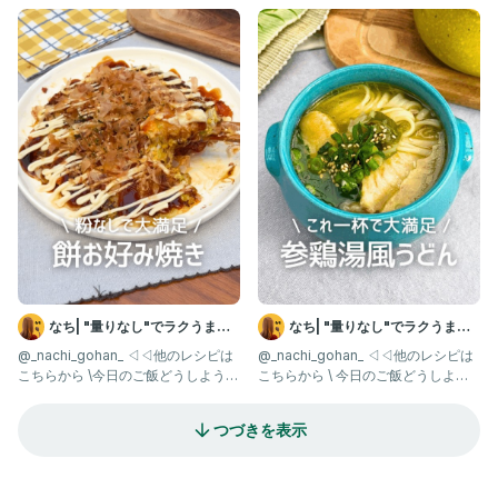
を解決✨/ ワン
う？を解決✨ /
なち| "量りなし"でラクうまご
なち| "量りなし"でラクうまご
はん
はん
@_nachi_gohan_ ◁◁他のレシピは
@_nachi_gohan_ ◁◁他のレシピは
こちらから \今日のご飯どうしよう？
こちらから \ 今日のご飯どうしよ
を解決✨/ 「お
う？を解決✨ /
つづきを表示