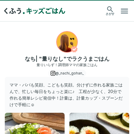
さがす
なち| "量りなし"でラクうまごはん
量りいらず！調理師ママの家族ごはん
@_nachi_gohan_
ママ・パパも笑顔、こどもも笑顔。分けずに作れる家族ごは
んで、忙しい毎日をちょっと楽に♪ 工程が少なく、20分で
作れる簡単レシピ発信中！計量は、計量カップ・スプーンだ
けで手軽に☺️