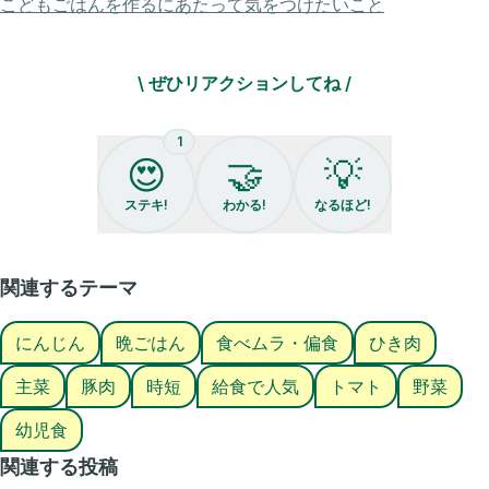
こどもごはんを作るにあたって気をつけたいこと
給食の大人気主菜！
我が家で作ると必ず
\ ぜひリアクションしてね /
おかわりしてくれる✨
そのまま食べても美味しいけど
1
パンに挟んだり🥪
😍
🤝
💡
ご飯や麺類にのせても🙆‍♀️
アレンジし放題なレシピ♡
ステキ!
わかる!
なるほど!
ゆりまま個人的に
昔から給食のレシピで
大好きだったメニューです🥰
関連するテーマ
なので家で作る時は
簡単だけど気合いを入れて笑
にんじん
晩ごはん
食べムラ・偏食
ひき肉
沢山作ってます💓笑
主菜
豚肉
時短
給食で人気
トマト
野菜
みなさんも
ぜひ作ってみてください♡
幼児食
いつでも見返せるように
関連する投稿
保存しておいてね✨