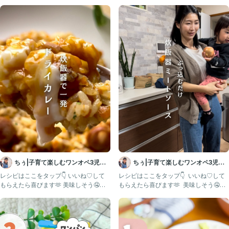
┈┈┈┈┈┈┈ ꕤꕤꕤ ┈┈┈┈┈┈┈┈
✰NEW✰
〜絶品チリコンカン〜
材料))4人分
・豚ひき肉 200g
・大豆水煮 100g
・玉ねぎ 1個
・にんじん 1/2本
・オリーブオイル(炒め用) 大さじ1
・にんにくチューブ 2〜3cm
・トマト缶 400g
・水 80cc
・コンソメ 5g
ちぅ|子育て楽しむワンオペ3児マ
ちぅ|子育て楽しむワンオペ3児マ
★トマトケチャップ 大さじ2
マ
マ
レシピはここをタップ👇 いいね♡して
レシピはここをタップ👇 ⁡ いいね♡して
★ウスターソース 大さじ1
もらえたら喜びます🫶 美味しそう🤤作
もらえたら喜びます🫶 ⁡ 美味しそう🤤作
★砂糖 小さじ1〜2
ってみたい！と思っ
ってみたい！と
★カレー粉 小さじ1
★塩 ひとつまみ