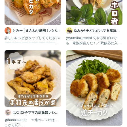
とみー | まんねり解消！パパっ
ゆみか⌇子どもがハマる魔法の
とラクうまレシピ
レシピ｜幼児食
詳しいレシピはタップしてください♪
@yumika_recipi ＼やる気ゼロで
ーーーーーーーーーーーーーーーー
も、家族が喜んだ！／ 炊飯器に入れ
ーーーーーーーーーー 他のレシ
てスイッチ押しただ
はな⌇双子ママの炊飯器レシピ
𓂃𓈒𓏸
@hana.suihan ☜他のレシピはこ
こから𓌉◯𓇋