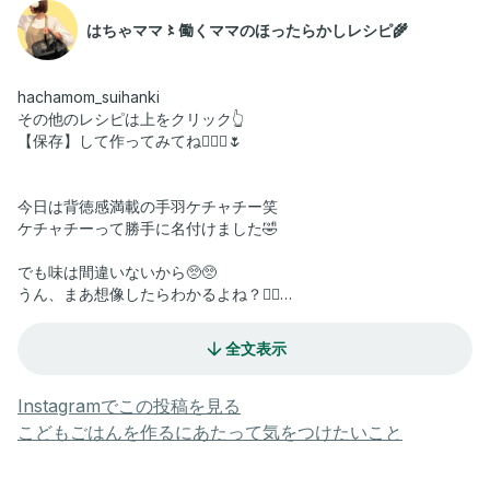
はちゃママ〻働くママのほったらかしレシピ🌾
hachamom_suihanki
その他のレシピは上をクリック👆
【保存】して作ってみてね🙋🏻‍♀️🌷
今日は背徳感満載の手羽ケチャチー笑
ケチャチーって勝手に名付けました🤣
でも味は間違いないから🥺🥺
うん、まあ想像したらわかるよね？😮‍💨
良かったら作ってみてね🧡
全文表示
【材料】
・手羽元 16本
Instagramでこの投稿を見る
・ケチャップ 大さじ8
こどもごはんを作るにあたって気をつけたいこと
・オイスターソース 大さじ2
・砂糖 大さじ2