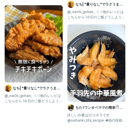
✼••┈┈┈┈••✼••┈┈┈┈••✼
なち| "量りなし"でラクうまご
はん
@_nachi_gohan_ ◁◁他のレシピは
こちらから \今日のご飯どうしよう？
を解決✨/ 揚げ
なち| "量りなし"でラクうまご
はん
@_nachi_gohan_ ◁◁他のレシピは
こちらから \今日のご飯どうしよう？
を解決✨/ ⸻
ちた⌇ワンオペママの簡単𓎩炊
飯器レシピ
詳しい分量は👇🏻コチラです
@suihanki_tita_recipe ◀︎他の投稿
も見てみる