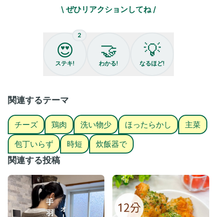
・酒 大さじ2
\ ぜひリアクションしてね /
・水 150ml
・チーズ 好きなだけ
2
😍
🤝
💡
【作り方】
1.チーズ以外の材料を炊飯器に入れる
ステキ!
わかる!
なるほど!
2.通常炊飯スタート
3.炊けたら混ぜて、チーズをかける
4.保温or再加熱でチーズが溶けたら完成
関連するテーマ
ここまで見てくださりありがとうございます🥰
チーズ
鶏肉
洗い物少
ほったらかし
主菜
料理嫌いで、ズボラなはちゃママです☺️🩷
・毎日『今日のご飯何しよ？』って考えてる人🙋🏻‍♀️
包丁いらず
時短
炊飯器で
・ご飯のメニュー考えるの面倒な人🙋🏻‍♀️
・料理嫌い！キッチンに立つ時間減らしたい人🙋🏻‍♀️
関連する投稿
そんな人のために
めんどくさがり屋でズボラな私でも2児を育てながらできる
簡単入れるだけの炊飯器レシピを発信しています🌟
@hachamom_suihanki
私のような料理が嫌い！ラクしたい！