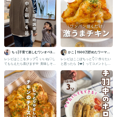
って人はぜひ参考にしてみてくださいね🍚🥢
#炊飯器 #炊飯器レシピ #ズボラレシピ
#ズボラ飯 #入れるだけレシピ
#炊飯器調理 #炊飯器料理 #ワーママご飯
#時短レシピ #簡単レシピ #手羽元レシピ
ちぅ|子育て楽しむワンオペ3児
かこ | 1500万貯めたワーママ
ママ
の節約ごはん
レシピはここをタップ👇 ⁡ いいね♡し
レシピはここぽちっと👇♡ 作りたい
てもらえたら喜びます🫶 ⁡ 美味しそう
と思ったら【❤️】ってコメントして
🤤作ってみたい！と
ね！ 保存も忘れずに〜✨