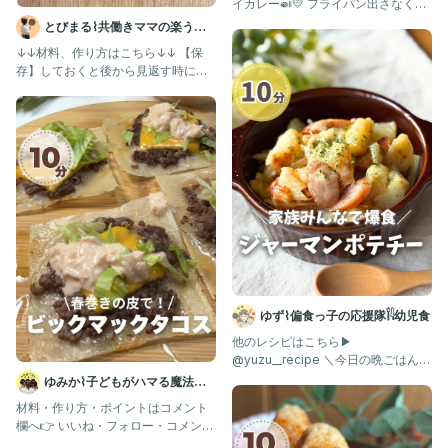
イカレー🍛💛 フライパン出さなくて
いいし、 洗い物も少な
とびまる⌇共働きママの楽うま
レシピ
↓↓材料、作り方はこちら↓↓ 【保
存】しておくと後から見返す時に便
利だよ！ こんにちはとびまるで
ゆず⌇偏食っ子の応援隊𓌉𓇋幼児食
他のレシピはこちら▶︎
@yuzu__recipe ＼今日の晩ごはんコ
レで決まり！／ 家族に大好
ゆみか⌇子どもがハマる魔法の
レシピ｜幼児食
材料・作り方・ポイントはコメント
欄へ👉 いいね・フォロー・コメント
本当に励みになります🧡 い