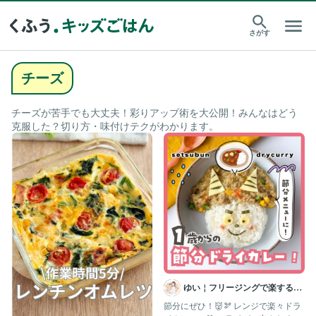
さがす
チーズ
チーズが苦手でも大丈夫！彩りアップ術を大公開！みんなはどう
克服した？切り方・味付けテクがわかります。
ゆい￤フリージングで楽する離
乳食 幼児食 | 簡単作りおき
節分にぜひ！👹🫘 レンジで楽々ドラ