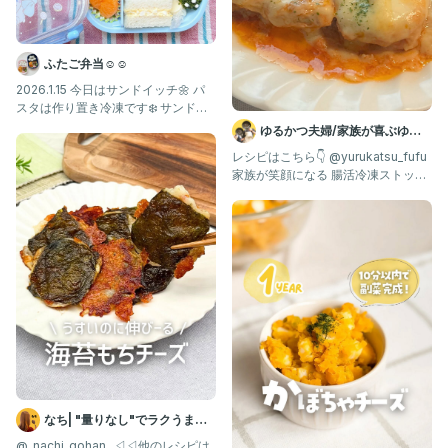
ふたご弁当☺︎☺︎
2026.1.15 今日はサンドイッチ🌼 パ
スタは作り置き冷凍です❄️ サンドイ
ッチ(たまご、
ゆるかつ夫婦/家族が喜ぶゆる
腸活レシピ
レシピはこちら👇 @yurukatsu_fufu
家族が笑顔になる 腸活冷凍ストック
✨ ゆるかつ
なち| "量りなし"でラクうまご
はん
@_nachi_gohan_ ◁◁他のレシピは