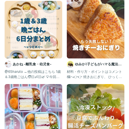
あかね -離乳食・幼児食-
ゆみか⌇子どもがハマる魔法の
レシピ｜幼児食
@65haruto ←他の投稿はこちら 1歳
材料・作り方・ポイントはコメント
＆3歳晩ごはん🧒🏻👶🏻🌿 💡今回の
欄へ👉👉 焼きおにぎり、 ひっくり
一品紹
返した瞬間に崩れて 「もう作