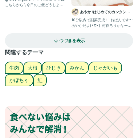
こちらから \ 今日のご飯どうしよ
う？を解決✨ /
あやか⌇はじめてのカンタン離
乳食・幼児食💛
10分以内で副菜完成！ ⁡ おばんです〜
あやかだよ( •︠‎ࠏ•︡ ) ⁡ 何作ろうかなーっ
て悩んで
つづきを表示
関連するテーマ
牛肉
大根
ひじき
みかん
じゃがいも
かぼちゃ
鮭