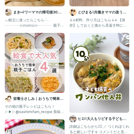
*. 管理栄養士ママのもう悩まん離乳食 .*
ꕤストーリーで毎日の献立配信中✨
まき⑅⌇ワーママの帰宅後30分
とびまる⌇共働きママの楽うま
ꕤ１品でも栄養たっぷりレシピ🍖🥦
ꕤ知らなきゃ損⁉︎😳栄養のお話
ごはん
レシピ
←献立に迷ったらこちら ˊ˗ .
↓↓材料、作り方はこちら↓↓ 【保
ꕤ管理栄養士/食生活アドバイザー
┈┈┈┈≪𝕞𝕖𝕟𝕦≫┈┈┈┈ 親子丼
存】しておくと後から見返す時に便
なすときゅうりのさ
利だよ！ @tobimaru_
.
📍離乳食相談受付中▷▶︎【相談希望！】とDMしてね🤍
.
👶🏻 おりょ(1y)｜#今日のおりょごはん
-——————————————
#離乳食作り置きメニュー #離乳食作りおき #離乳食相談 #離乳食
記録ノート #離乳食日記 #離乳食初期前半 #離乳食初期メニュー #
離乳食完了 #離乳食作り #離乳食レシピ動画 #離乳食献立表 #離乳
食作り方 #離乳食開始 #離乳食メニュー #離乳食後期ストック #離
乳食中期ストック #離乳食完了期ストック #１歳ごはん #1歳ごは
栄養士さしみ｜おうちで簡単給
ん #1歳ご飯 #1歳半ごはん #1歳児ごはん #離乳食親子丼 #親子丼の
食レシピ
その他の親子レシピはこちら！
具 #おやこどん
▷▶▷@sashimifam_recipe 美味し
そうと思ったら、いい
ヒロ⌇大人もリピする子どもご
はん🍳
詳細はこちらから👇🏻 ／ つくれぽくれ
ると嬉しいです☺️ コメントだと見逃