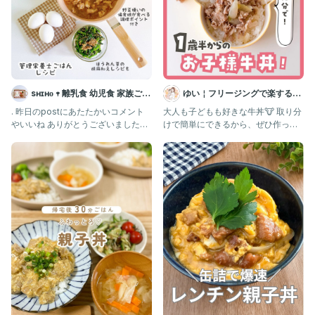
⑤皿に蓋をして5分ほどしっかり加熱して
卵と鶏肉に火が通っていたら完成！
※水分が少なそうなら水が出汁を追加してね！
——————————————
sʜɪʜᴏ 𖥧 離乳食 幼児食 家族ごは
ゆい￤フリージングで楽する離
作ってみたいと思ったら❤️とコメントしてね🤭！
ん
乳食 幼児食 | 簡単作りおき
. 昨日のpostにあたたかいコメント
大人も子どもも好きな牛丼🐮 取り分
やいいね ありがとうございました♡
けで簡単にできるから、ぜひ作って
最後までご覧いただき、
あと3ヶ月ゆるりと頑張り
みてね〜♡ 大人は卵黄やキムチ
ありがとうございます🤎
【DMにて離乳食相談も受付中💌】
『離乳食相談』と送ってね☺️💓
＊〇ヶ月から食べられるレシピが知りたい！
＊この材料使ったレシピ教えて！
などあればぜひコメント欄で教えてください🌱
まい⁑ レシピ検索から卒業♡栄養士の爆食‼︎レシピ
👉@mai_gohan_kids