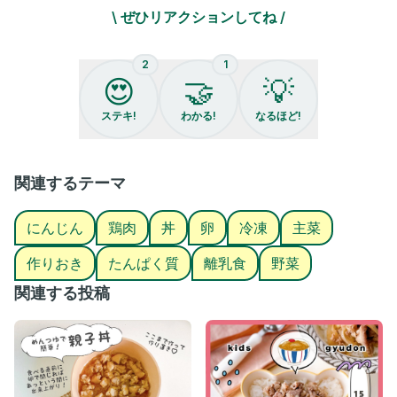
人参・・・・・・・50g
\ ぜひリアクションしてね /
刻みネギ・・・・・1つまみ
2倍希釈めんつゆ・小さじ2(薄めは小さじ1)
水・・・・・・・・150cc〜200cc
2
1
粉末出汁・・・・・小さじ1/3
😍
🤝
💡
【作り方】
ステキ!
わかる!
なるほど!
①野菜は粗みじん切り、玉ねぎは短めの薄切りにして大さじ1の水
とやや柔らかくなるまでレンジで加熱する。
※今回は2分半したよ！
関連するテーマ
②鶏肉も細かく切って片栗粉を塗しておく。
にんじん
鶏肉
丼
卵
冷凍
主菜
③水と粉末出汁(出汁でも◎)に鶏肉、野菜を入れて加熱する。
沸騰したら蓋をして3分加熱する。
作りおき
たんぱく質
離乳食
野菜
④調味料を入れ、よく溶いた卵を回しかけて、
関連する投稿
お好みで刻みネギを入れる。
※めんつゆはものによっても濃さが変わるので少量から試しみて
ね☺️
※白身が残っていたら冷凍した際に、白身部分の食感が固くなる
のでしっかり混ぜてね！
泡立て器などで混ぜるのがオススメ！