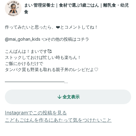
まい 管理栄養士｜食材で選ぶ1歳ごはん｜離乳食・幼児
食
作ってみたいと思ったら、❤️とコメントしてね！
@mai_gohan_kids 👈その他の投稿はコチラ
こんばんは！まいです🥰
ストックしておけば忙しい時も楽ちん！
ご飯にかけるだけで
タンパク質も野菜も取れる親子丼のレシピだよ♡
——————————————
🌷親子丼の作り方
全文表示
【材料】5〜6食分
卵・・・・・・・・1個
Instagramでこの投稿を見る
鶏もも肉・・・・・1/3枚(約100g)
こどもごはんを作るにあたって気をつけたいこと
片栗粉・・・・・・小さじ1
玉ねぎ・・・・・・80g