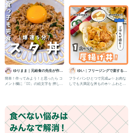
してしまうので、フォ
ゆりまま｜元給食の先生が作る
ゆい￤フリージングで楽する離
子ども喜ぶレシピ🧑🏻‍🍳
乳食 幼児食 | 簡単作りおき
簡単！作ってみよう！と思ったら コ
フライパンひとつで完成🍳✨ お肉な
メント欄に「❤️‍🔥」の絵文字を 押して
しでも大満足な丼もの🍚✨ ふわとろ
もらえたら嬉しいですꕥ
卵とこんがり焼いた厚揚げが