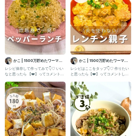
#レンチン #時短 #子供ごはん #子供喜ぶごはん #電子レンジレシ
ピ
かこ | 1500万貯めたワーママ
かこ | 1500万貯めたワーママ
の節約ごはん
の節約ごはん
レシピ保存して作ってみて👇♡ いい
レシピはここをタップ👇♡ 作りたい
なと思ったら 【❤️】ってコメントく
と思ったら【❤️】ってコメントして
れたら嬉しいなぁ✨ ご飯
ね！ 保存も忘れずに〜✨