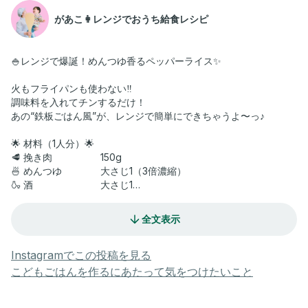
があこ👩レンジでおうち給食レシピ
🍚レンジで爆誕！めんつゆ香るペッパーライス✨
火もフライパンも使わない‼️
調味料を入れてチンするだけ！
あの“鉄板ごはん風”が、レンジで簡単にできちゃうよ〜っ♪
🌟 材料（1人分）🌟
🥩 挽き肉 150g
🍜 めんつゆ 大さじ1（3倍濃縮）
🍶 酒 大さじ1
🔥 焼肉のタレ 大さじ2
🧄 しょうが 小さじ1/2（チューブOK）
全文表示
🧄 にんにく 小さじ1/2（チューブOK）
🧈 バター 30g
🍚 ごはん 1合分（温かいもの）
Instagramでこの投稿を見る
🌽 コーン 適量（お好みで）
こどもごはんを作るにあたって気をつけたいこと
🟢 青ねぎ 適量（お好みで）
🧂 ブラックペッパー 適量（お好みで）