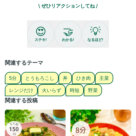
\ ぜひリアクションしてね /
🌈 作り方 🌈
① 耐熱容器にひき肉・調味料・バターを入れる
② ラップして600Wで5分チン！
③ 取り出してしっかり混ぜ、真ん中をくぼませてご飯をIN！
😍
🤝
💡
④ 上にコーン＆青ねぎ＆ブラックペッパーをのせて完成✨
ステキ!
わかる!
なるほど!
💡 ポイント 💡
・めんつゆ×焼肉のタレで旨みガッツリ！
・ひき肉だから火通りも早くて時短◎
・仕上げはお好みトッピングでアレンジ無限♪
関連するテーマ
🍽️ 家にある「めんつゆ」で作る満足ごはん‼️
5分
とうもろこし
丼
ひき肉
主菜
忙しい日でも、胃袋も心もガッツリ満たされちゃうよ♡
レンジだけ
火いらず
時短
野菜
最後まで見てくれてありがとう♪
元給食のおばちゃんがレンジだけで作れる簡単レシピを発信中
関連する投稿
👩‍🍳
ストーリーでは日常＆お得情報もお届け📢
子どものお腹を満たした〜い！
子育て中のママ👩パパ👨募集中💡
レンジで楽して胃袋つかもう💪