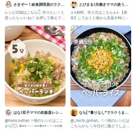
さきぞー ⌇ 給食調理員のラクう
とびまる⌇共働きママの楽うま
ま幼児食
レシピ
レシピ詳細はこちら👇 ⁡ 作りたい！と
↓↓材料、作り方はこちら↓↓ 【保
思ったら いいね♡ を押して教えてく
存】しておくと後から見返す時に便
ださいね🥰 ⁡ 食べム
利だよ！ こんにちはとびまるで
はな⌇双子ママの炊飯器レシピ
なち| "量りなし"でラクうまご
𓂃𓈒𓏸
はん
@hana.suihan ☜他のレシピはここ
@_nachi_gohan_ ◁◁他のレシピは
から𓌉◯𓇋 ✼••┈┈┈┈••✼••┈┈┈┈••✼
こちらから ＼今日のご飯どうしよ
う？を解決✨／ 