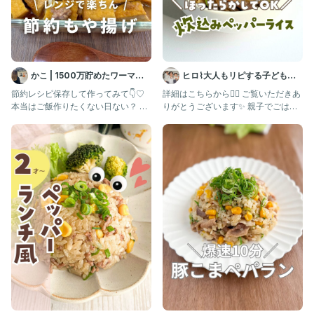
かこ | 1500万貯めたワーママ
ヒロ⌇大人もリピする子どもご
の節約ごはん
はん🍳
節約レシピ保存して作ってみて👇♡
詳細はこちらから👇🏻 ご覧いただきあ
本当はご飯作りたくない日ない？ 私
りがとうございます✨ 親子でごはん
はめっちゃある…でも、そこで
を分けたくないママ集合