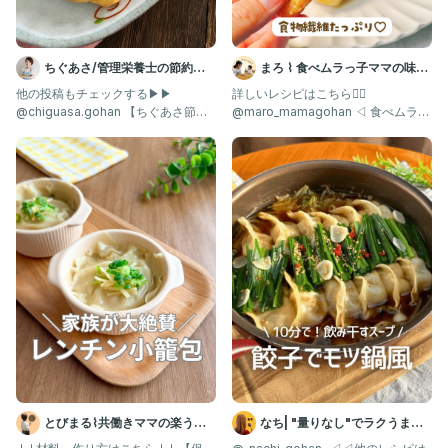
ちぐあさ/管理栄養士の節約う
まろ ⌇ 食べムラっ子ママの味方
まレシピ
| 幼児食1歳〜
他の投稿もチェックする▶︎▶︎
詳しいレシピはこちら👇🏻
@chiguasa.gohan 【ちぐあさ節約
@maro_mamagohan ◁ 食べムラっ
うまレシピ】 いいね
子も爆食する"神レシピ"
とびまる⌇共働きママの楽うま
なち| "量りなし"でラクうまご
レシピ
はん