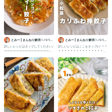
・ご飯のメニュー考えるの面倒な人🙋🏻‍♀️
・料理嫌い！キッチンに立つ時間減らしたい人🙋🏻‍♀️
そんな人のために
料理嫌いでズボラな私でも2児を育てながらできる
簡単入れるだけの炊飯器レシピを発信しています🌟
@hachamom_suihanki
私のような料理が嫌い！ラクしたい！
とみー | まんねり解消！パパっ
とみー | まんねり解消！パパっ
って人はぜひ参考にしてみてくださいね🍚🥢
とラクうまレシピ
とラクうまレシピ
詳しいレシピはタップしてください♪
詳しいレシピはここをタップ👉 ＊＊
ーーーーーーーーーーーーーーーー
＊＊＊＊＊＊＊＊＊＊＊＊＊＊＊＊
ーーーーーーーーーー 他のレシ
＊＊ @_tommy_co
#炊飯器 #炊飯器レシピ #ズボラレシピ
#ズボラ飯 #入れるだけレシピ
#炊飯器調理 #炊飯器料理 #ワーママご飯
#ワーママごはん #炊飯器で餃子 #ジャンボ餃子