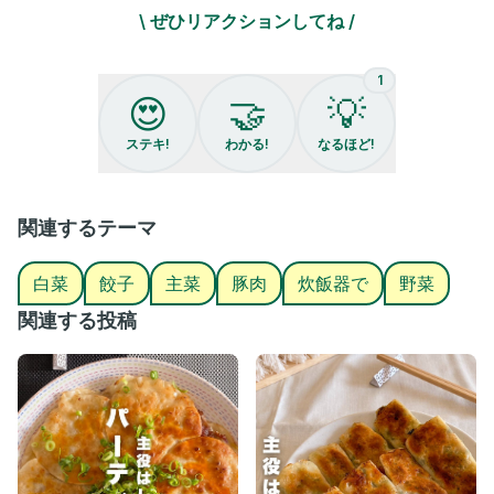
・ニラ 1/2袋
\ ぜひリアクションしてね /
・醤油 大さじ1と1/2
・にんにく 3センチ
・しょうが 3センチ
1
・塩こしょう 少々
😍
🤝
💡
・片栗粉 大さじ1
・ごま油 大さじ1
ステキ!
わかる!
なるほど!
【作り方】
1.ボウルにAを入れタネを作る
2.炊飯器にごま油（分量外）をいれ、薄く伸ばす
関連するテーマ
3.餃子の皮を少し重ねながら7枚ほど敷く
4.《3》に《1》を入れる
白菜
餃子
主菜
豚肉
炊飯器で
野菜
5.《4》の上に餃子の皮を敷き、水を回し入れる
6.通常炊飯スタート
関連する投稿
7.火が通っていれば完成
⚠️
炊飯器の大きさによって分量は変更してください
ここまで見てくださりありがとうございます🥰
料理嫌いで、ズボラなはちゃママです☺️🩷
・毎日『今日のご飯何しよ？』って考えてる人🙋🏻‍♀️