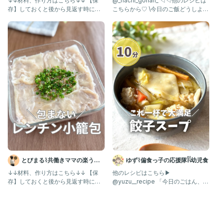
↓↓材料、作り方はこちら↓↓ 【保
@_nachi_gohan_ ◁◁他のレシピは
存】しておくと後から見返す時に便
こちらから♡ \今日のご飯どうしよ
利だよ！ @tobimaru_
う？を解決✨/ ⸻
とびまる⌇共働きママの楽うま
ゆず⌇偏食っ子の応援隊𓌉𓇋幼児食
レシピ
↓↓材料、作り方はこちら↓↓ 【保
他のレシピはこちら▶︎
存】しておくと後から見返す時に便
@yuzu__recipe 「今日のごはん、ど
利だよ！ @tobimaru_
うしよ…」って日は この餃