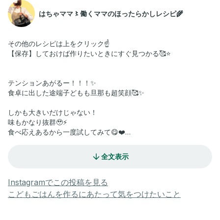
はちゃママ〻働くママのほったらかしレシピ🌾
その他のレシピは上をクリック☝️
【保存】しておけば作りたいときにすぐ見つかる🥰⭐️
テンションあがるー！！！✨
食卓に出した途端子どもも旦那も超笑顔🥰✨
しかも大きいだけじゃない！
味もかなり抜群🥹⚡️
食べ応えあるから一度試してみて😋❤️
全文表示
【材料】
・餃子の皮 15枚程
・水 50ml
Instagramでこの投稿を見る
A
こどもごはんを作るにあたって気をつけたいこと
・豚ミンチ 250g
・白菜 2〜3枚