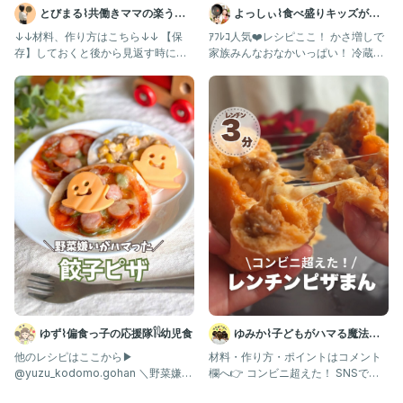
とびまる⌇共働きママの楽うま
よっしぃ⌇食べ盛りキッズが喜
#時短ごはん
#おかずレシピ
レシピ
ぶレシピ 𓌉◯𓇋
↓↓材料、作り方はこちら↓↓ 【保
ｱﾌﾚｺ人気❤️レシピここ！ かさ増しで
#自炊料理
存】しておくと後から見返す時に便
家族みんなおなかいっぱい！ 冷蔵庫
#お手軽レシピ
利だよ！ @tobimaru_
ピンチでも笑顔の食卓に✨
#節約メニュー
#節約飯
#季節の野菜
#旬の野菜
#旬野菜
#栄養満点ごはん
#超簡単レシピ
#新玉ねぎレシピ
#餃子の皮アレンジ
#らく料理
ゆず⌇偏食っ子の応援隊𓌉𓇋幼児食
ゆみか⌇子どもがハマる魔法の
レシピ｜幼児食
他のレシピはここから▶︎
材料・作り方・ポイントはコメント
@yuzu_kodomo.gohan ＼野菜嫌い
欄へ👉 コンビニ超えた！ SNSで話
がかぶりついた！餃子ピ
題のレンチン3分ピザまん🍕