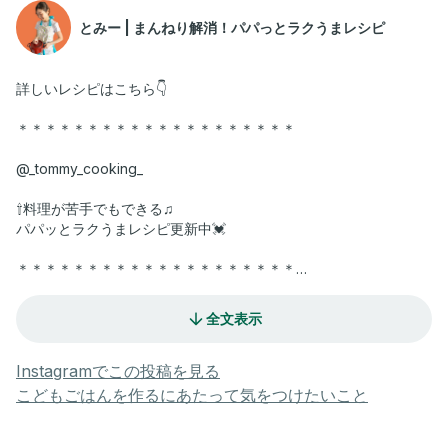
とみー | まんねり解消！パパっとラクうまレシピ
詳しいレシピはこちら👇
＊＊＊＊＊＊＊＊＊＊＊＊＊＊＊＊＊＊＊＊
@_tommy_cooking_
⇧料理が苦手でもできる♫
パパッとラクうまレシピ更新中💓
＊＊＊＊＊＊＊＊＊＊＊＊＊＊＊＊＊＊＊＊
🍳また食べたいと言われる🧅新玉トロうまピザ
全文表示
新玉の季節に
1度は食べてほしい🧅
Instagramでこの投稿を見る
こどもごはんを作るにあたって気をつけたいこと
蒸し焼きにするから
甘くてトロトロになる