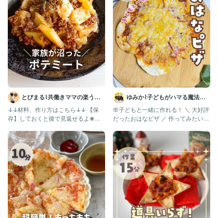
トッピングに黒胡椒
＊＊＊＊＊＊＊＊＊＊＊＊＊＊＊＊＊＊＊＊
🍳作り方🍳
①新玉は皮を剥いたら薄くスライスしてボウルに入れ、★と一緒
によく混ぜる
②フライパンに油を垂らしたら餃子の皮を使って広げ、餃子の皮
とびまる⌇共働きママの楽うま
ゆみか⌇子どもがハマる魔法の
を重なるように並べて置く
レシピ
レシピ｜幼児食
↓↓材料、作り方はこちら↓↓ 【保
🌸子どもと一緒に作れる！ ＼ 大好評
存】しておくと後で見返せるよ❀
だったおはなピザ ／ 作ってみたいと
③ケチャップを薄く塗ったら①とピザ用チーズ、マヨネーズを好
@tobimaru_gohan
思ったら『🤍』ってコメ
きなだけかけたら火をつけ、フライパンで5分蒸し焼きにする
④トースターへ移動させ、真ん中に窪みを作ったら卵を割り、180
度で10分ほど焼いたら完成
＊＊＊＊＊＊＊＊＊＊＊＊＊＊＊＊＊＊＊＊
夫👨娘👶と暮らす料理大好きなワーママです
毎日忙しいけど家族の食卓を豊かにしたい人へ🌷