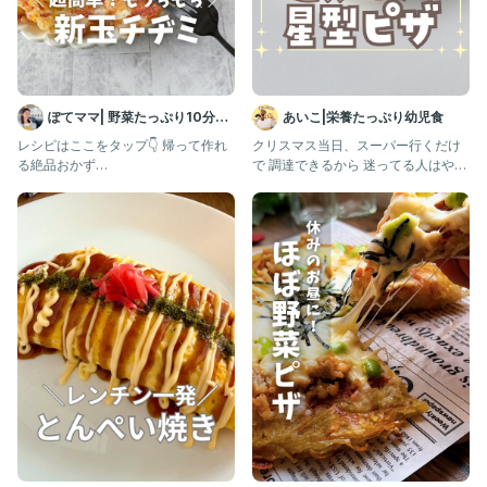
・旬の食材を使ってパパッとラクうまレシピ！
・まんねり献立から卒業できる？レパートリー満載！
・旬の食材で節約献立が作れちゃう！
などを紹介しています♪
ぽてママ| 野菜たっぷり10分レ
あいこ|栄養たっぷり幼児食
シピ
レシピはここをタップ👇 帰って作れ
クリスマス当日、スーパー行くだけ
ぜひ他のレシピもチェックしてください♫ @_tommy_cooking_
る絶品おかず
で 調達できるから 迷ってる人はやっ
▶@potemama_recipe あとで見返
てみて‼️ まだ小さいからわか
＊＊＊＊＊＊＊＊＊＊＊＊＊＊＊＊＊＊＊＊
す
#時短料理
#簡単レシピ
#節約レシピ
#節約料理
#節約ごはん
#夕ごはん
#おうちごはん
#簡単ごはん
#今日のご飯
#旬の食材
#栄養満点