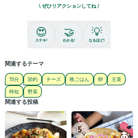
新玉が最高🤤
\ ぜひリアクションしてね /
偏食夫👨も大喜びでした
保存してあとで見返してください♫
😍
🤝
💡
＊＊＊＊＊＊＊＊＊＊＊＊＊＊さ＊＊＊＊＊＊
ステキ!
わかる!
なるほど!
📝材料📝2〜3人
新玉 200g
関連するテーマ
ピザ用チーズ 40g
餃子の皮12枚
15分
節約
チーズ
晩ごはん
卵
主菜
卵 １個
油 小さじ1
時短
野菜
★マヨネーズ 大さじ3
関連する投稿
★コンソメ顆粒 小さじ1
★塩 少々
ケチャップ 大さじ1
追いマヨネーズ 大さじ2〜3