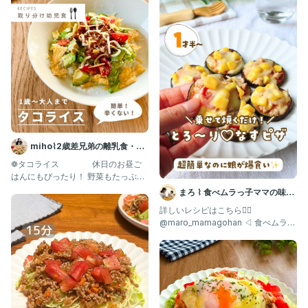
・卵 2個
・とろけるチーズ 適量
・ご飯 2〜3膳
・パセリ お好みで
★ケチャップ 大さじ4
★ウスターソース 大さじ1
★醤油 小さじ1
★カレー粉(S&B赤缶) 小さじ1/2
作り方))
①玉ねぎみじん切り、なす縦に1/4に切って→1.5cm幅のいちょう
miho⌇2歳差兄弟の離乳食・幼
切り、ミニトマト1/2に切る。
児食 取り分けレシピ
❁タコライス 休日のお昼ご
はんにもぴったり！ 野菜もたっぷり
②フライパンに油を入れて中火で熱し、にんにくチューブ・生姜
摂れるタコライスです♩
まろ ⌇ 食べムラっ子ママの味方
チューブを入れて香りが立ったら、豚挽肉を入れて肉の色が変わ
| 幼児食1歳〜
詳しいレシピはこちら👇🏻
るまで炒める。
@maro_mamagohan ◁ 食べムラっ
子も爆食する"神レシピ"
③玉ねぎを入れ透き通るまで炒めて、なすを入れてしんなりする
まで炒める。
④ミニトマト、★の調味料を入れて炒めて、全体に調味料が絡ま
せる。