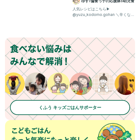
ゆず⌇偏食っ子の応援隊𓌉𓇋幼児食
人気レシピはこちら▶︎
@yuzu_kodomo.gohan ＼辛くない
から親子で食べられる🍛／
くふう キッズごはんサポーター