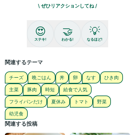
保育園給食で大人気！
\ ぜひリアクションしてね /
簡単に作れて
タコライスだけど辛くない
子どもが食べやすい味付けで
モリモリ食べてくれる♡
😍
🤝
💡
我が家は…パパも大絶賛🤭
ステキ!
わかる!
なるほど!
夏休み中、一度は作ってみて😊❣️
┈┈┈┈┈┈┈ ꕤꕤꕤ ┈┈┈┈┈┈┈┈
関連するテーマ
☆New☆
チーズ
晩ごはん
丼
卵
なす
ひき肉
【絶品タコライス風】
主菜
豚肉
時短
給食で人気
材料))2〜3人分
・豚挽肉 200g
フライパンだけ
夏休み
トマト
野菜
・玉ねぎ 1/2個
・なす 2本
幼児食
・ミニトマト 5個
・にんにくチューブ 2cm
関連する投稿
・生姜チューブ 2cm
・油 大さじ1