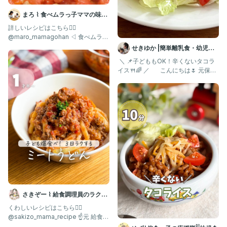
気軽にDM、フォローしてもらえたら嬉しいです😊
まろ ⌇ 食べムラっ子ママの味方
| 幼児食1歳〜
詳しいレシピはこちら👇🏻
#今日の晩ご飯
@maro_mamagohan ◁ 食べムラっ
#簡単レシピ
子も爆食する"神レシピ"
せきゆか |簡単離乳食・幼児食
#時短レシピ
#給食
レシピ
⁡ ＼ 📌子どももOK！辛くないタコラ
#給食レシピ
イス🍴🌈 ／ ⁡ ⠀ ⁡ こんにちは🌷 元保育
#ワンパン
園栄養士
#幼児食
#タコライス
#タコライス風
#夏野菜
#偏食っ子
#親子ごはんの悩みサポート
さきぞー ⌇ 給食調理員のラクう
ま幼児食
くわしいレシピはこちら💁‍♀️ ⁡
@sakizo_mama_recipe ☝️元 給食の
先生が