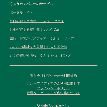
くふうカンパニーのサービス
ポータルサイト
毎日のおトク情報｜くふう トクバイ
お金が貯まる家計簿｜くふう Zaim
旅行・おでかけメディア｜くふう トリップ
みんなの家計を大公開｜くふう 家計簿
近くの買い物情報｜くふう ショッピング
運営会社
お問い合わせ
利用規約
グループメディアのご利用に際して
プライバシーポリシー
行動ターゲティング広告等について
© Kufu Company Inc.