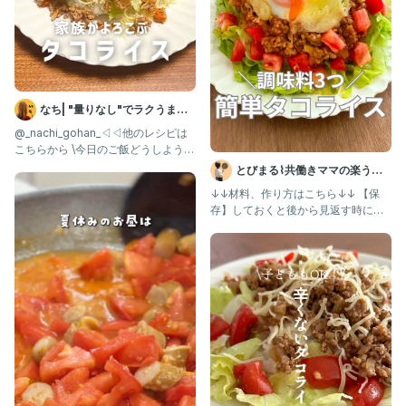
⑤火加減を中火よりの弱火にして、卵を落としとろけるチーズを
全体にかけて蓋をする。チーズが溶けて卵がお好みの固さになっ
たらOK。
⑥温かいご飯にのせて、お好みでパセリをかける。
なち| "量りなし"でラクうまご
🌟ポイント🌟
はん
@_nachi_gohan_◁◁他のレシピは
・ミニトマトは大玉トマトでも🍅
こちらから \今日のご飯どうしよう？
を解決✨/ ☆ポ
・夏野菜はお好みでアレンジしてみてください🍆🍅🫑
とびまる⌇共働きママの楽うま
・蓋をした後、焦げないように火加減に注意してください。
レシピ
↓↓材料、作り方はこちら↓↓ 【保
存】しておくと後から見返す時に便
┈┈┈┈┈┈┈ ꕤꕤꕤ ┈┈┈┈┈┈┈┈
利だよ！ @tobimaru_
ここまで見ていただきありがとうございます✨
@yurimama_recipe
元給食の先生ゆりままです🧑🏻‍🍳
子どもが喜ぶ給食レシピ＊° を発信中！
作ってみたよ！こんなレシピが知りたい！子どもの好き嫌いで悩
んでる！