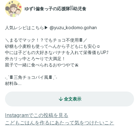
ゆず⌇偏食っ子の応援隊𓌉𓇋幼児食
人気レシピはこちら▶︎ @yuzu_kodomo.gohan
＼まるでマック！？でもチョコ不使用🍫／
砂糖も小麦粉も使ってへんから子どもにも安心☺️
中には子どもの大好きなバナナを入れて栄養価もUP⤴︎
外カリッ中とろ〜りで大満足！
親子で一緒に食べられるおやつやで🍌
˗ˏˋ🍫三角チョコパイ風🍫ˎˊ˗
材料📝
ライスペーパー･････4枚
バナナ･････1本（細め）
全文表示
A卵･････1個
A牛乳･････50ml
Aはちみつ･････大さじ1
Instagramでこの投稿を見る
Aベーキングパウダー･････4g
こどもごはんを作るにあたって気をつけたいこと
Aココアパウダー･････7g