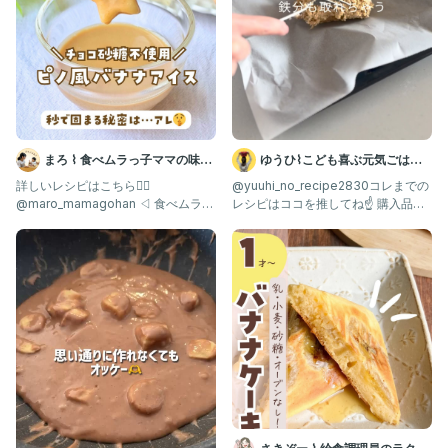
まろ ⌇ 食べムラっ子ママの味方
ゆうひ⌇こども喜ぶ元気ごはん
| 幼児食1歳〜
🍳
詳しいレシピはこちら👇🏻
@yuuhi_no_recipe2830コレまでの
@maro_mamagohan ◁ 食べムラっ
レシピはココを推してね☝️ 購入品は
子も爆食する"神レシピ"
ROOMに載