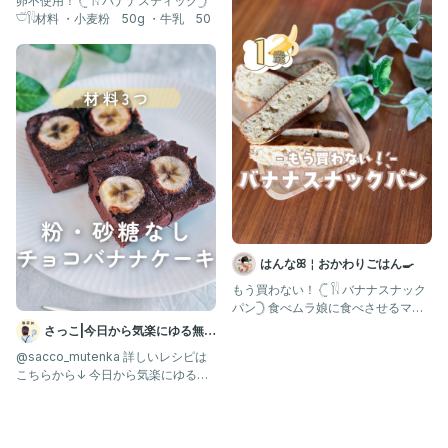
卵不使用！ 𓊆 𓌉𓇋 バナナスティック𓊇
𓎩𓌉𓇋材料 ・小麦粉 50g ・牛乳 50
はんなꕤ︎︎￤おかわりごはん🍳
もう買わない！ 𓊆 𓌉𓇋 バナナスナック
パン𓊇 食べムラ娘に食べさせるママ
はんなです🐰
さっこ|今日から気楽にゆる無添
加
@sacco_mutenka 詳しいレシピは
こちらから↓ 今日から気楽にゆる無
添加 \ 粉・砂糖