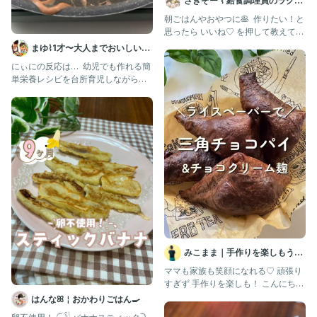
さきぞー ⌇ 給食調理員のラクう
ま幼児食
朝ごはんやおやつに🥞 ⁡ 作りたい！と
思ったら いいね♡ を押して教えてく
ださいね🥰 ⁡ 食べム
まゆ⌇1才〜大人までおいしい偏
食改善レシピ ｜ 幼児食
にぃにの反応は… ⁡ 幼児でも作れる簡
単栄養レシピを台所育児しながら紹
介中→ @mayu.goha
みこまま｜手作りを楽しもう♡
麹とゆる無添加レシピ
ママも家族も笑顔になれる♡ 頑張り
すぎず 手作りを楽しも！ こんにちは
✨ ゆる無添加歴15年 元
はんなꕤ︎︎￤おかわりごはん🍳