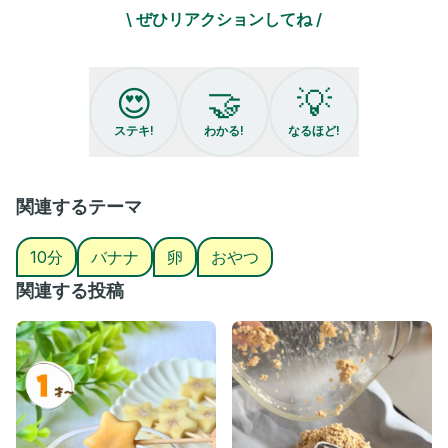
作り方🥣
\ ぜひリアクションしてね /
❶オーブンを180℃に予熱スタート
❷バナナを半分にカット
❸大きめのお皿でAの材料をよく混ぜる。
❹③にライスペーパーをくぐらせて2枚重ねる。
😍
🤝
💡
❺柔らかくなったら端を真ん中に向けて折りたたみ四角にし、真
ん中にバナナを乗せて三角に包み込む。
ステキ!
わかる!
なるほど!
❻オーブンで180℃ 20分焼いたら完成！
大人はバナナの代わりに好きなチョコ🍫を入れても◎
関連するテーマ
🍊フォローで応援してね🍊
ゆず @yuzu_kodomo.gohan
10分
バナナ
卵
おやつ
#チョコ不使用 #手作りおやつ #マック #マクド #ゆずのごちそう
関連する投稿
#親子ごはんの悩みサポート