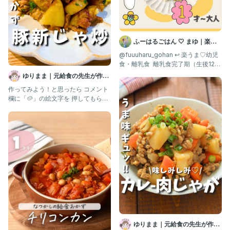
いいねやコメントもらえるととても嬉しいです🥺
保存でまた見返せるよ！
みなさんの参考になりますように💛
ふーはるごはん 🤍 まゆ｜楽し
#幼児食#保育園給食#幼児食レシピ#子どもごはん#幼児食メニュ
ー#給食メニュー#給食レシピ#偏食#給食レシピ再現#偏食むすこ
て美味しい離乳食・幼児食
@fuuuharu_gohan ↩︎ 楽うま♡幼児
#偏食むすめ#カレー嫌い#カレー苦手#カレー味#カレー肉じゃが
食・離乳食 ⁡ 離乳食完了期（生後12ヶ
月〜）頃か
#肉じゃがレシピ
ゆりまま｜元給食の先生が作る
子ども喜ぶレシピ🧑🏻‍🍳
作ってみよう！と思ったら コメント
欄に「🥔」の絵文字を 押してもらえ
たら嬉しいですꕥ @yuri
ゆりまま｜元給食の先生が作る