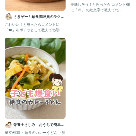
子ども喜ぶレシピ🧑🏻‍🍳
美味しそう！と思ったら コメント欄
に「🥔」 の絵文字で教えてね🧑🏻‍🍳
【保存】しておくと
さきぞー ⌇ 給食調理員のラクう
ま幼児食
これいい！と思ったらコメントに
「❤️」をポチッとして教えてね🥰 ⁡
@sakizo_mama_re
栄養士さしみ｜おうちで簡単給
食レシピ
献立例👇🏻 ・給食のカレーうどん ・卵