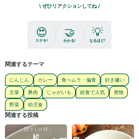
てことは、やっぱりカレー味は安定の人気なのかな？♡
\ ぜひリアクションしてね /
各家庭の肉じゃがに、カレー粉追加するだけで味変できるので、
このレシピ通りでなくても再現しやすいよ！ぜひ試してみてね💕
▶︎材料 大人2人＋こども2人分
😍
🤝
💡
豚肉(もも薄切り、しゃぶしゃぶ用など) 100g
(＊肉感出したい人は倍量でもOK🙆‍♀️)
ステキ!
わかる!
なるほど!
じゃがいも 中2〜4個(300g)
玉ねぎ 中1個(150g)
にんじん 中1/2本(75g)
こども用カレー粉 小さじ2
関連するテーマ
(＊辛いカレー粉の場合は、小さじ1で様子見)
油 小さじ1
にんじん
カレー
食べムラ・偏食
好き嫌い
きび砂糖 大さじ1
みりん 小さじ1
主菜
豚肉
じゃがいも
給食で人気
煮物
酒 大さじ1
しょうゆ 大さじ2
野菜
幼児食
出し汁 170ml
(かつおだしや、出汁パックでとったもの)
関連する投稿
▶︎作り方
①野菜を切る。
じゃがいも一口より大きめ、玉ねぎ1/4の薄切り、にんじんいちょ