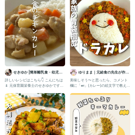
う切り
②お鍋に、油を引いて、豚肉→玉ねぎ→にんじん・じゃがいもの
順で炒める
③カレー粉を入れてさらに炒める
④出し汁をいれたら、沸騰するまで煮る(アクがきになれば取る)
⑤きび砂糖、みりんを入れて5分ほど煮る
⑥酒、しょうゆを入れてさらに5〜10分煮る
▶︎コツ・ポイント
豚肉は、牛肉や鶏肉に替えてもいいよ！
カレーライス苦手っ子が初めて食べるときは、
事前に、“カレーしょうゆ味だよ”と味が想像できるように伝えて
せきゆか |簡単離乳食・幼児食
ゆりまま｜元給食の先生が作る
みてね！
レシピ
子ども喜ぶレシピ🧑🏻‍🍳
詳しいレシピはこちら👇 こんにちは
美味しそう〜と思ったら、コメント
🌷 元保育園栄養士のせきゆかです
欄に「🍛」(カレー)の絵文字で教えて
—————————————————————
👩‍🍳 @mogmog
ね🧑🏻‍🍳 【保存】し
最後まで読んでくれてありがとう😍
このインスタでは
毎日の子どもごはんに悩むママ向けに
保育園給食の再現レシピで、食材別〇〇嫌い
解決のコツを発信しているよ！