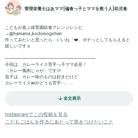
管理栄養士はあママ|偏食っ子とママを救う人|幼児食
こどもが喜ぶ保育園給食アレンジレシピ
→@hamama_kodomogohan
作ってみたいと思ったら、いいね「❤️」ポチっとしてもらえると
嬉しいです☺️
—————————————————————
今回は、カレーライス苦手っ子ママ必見！
〈カレー風肉じゃが〉です🥔
息子は、カレー味のものは好きだけど
カレーライス🍛がどうも苦手‥。
理由は、どろっとしてるから。
ごはんと混ざるのもあまり好きぢゃないみたいで
全文表示
作っても喜びません😂😂
子どもって、カレー好きぢゃなかったの？！と
期待をことごとく裏切る、我が息子🤩❤️‍🔥
Instagramでこの投稿を見る
同じようなママさんいませんか？🥺
こどもごはんを作るにあたって気をつけたいこと
このレシピは、保育園でも人気でした！