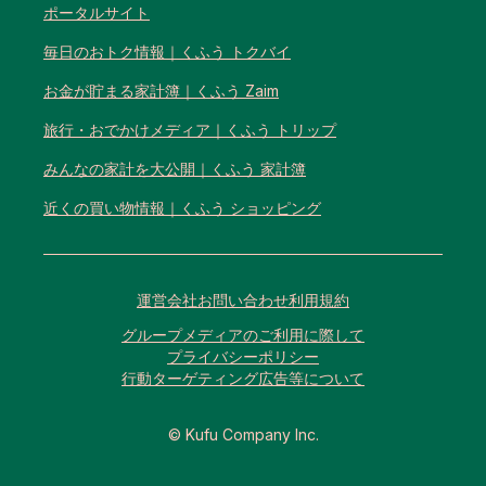
ポータルサイト
毎日のおトク情報｜くふう トクバイ
お金が貯まる家計簿｜くふう Zaim
旅行・おでかけメディア｜くふう トリップ
みんなの家計を大公開｜くふう 家計簿
近くの買い物情報｜くふう ショッピング
運営会社
お問い合わせ
利用規約
グループメディアのご利用に際して
プライバシーポリシー
行動ターゲティング広告等について
© Kufu Company Inc.