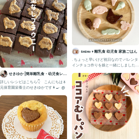
sʜɪʜᴏ 𖥧 離乳食 幼児食 家族ごはん
. ちょっと早いけど祝日なので バレンタ
インチョコ作りを娘と一緒にしました
今年はこの前サツドラ
せきゆか |簡単離乳食・幼児食レシ
ピ
詳しいレシピはこちら👇 ⁡ ⁡ ⁡ こんにちは🌷
元保育園栄養士のせきゆかです👩‍🍳 ⁡ @