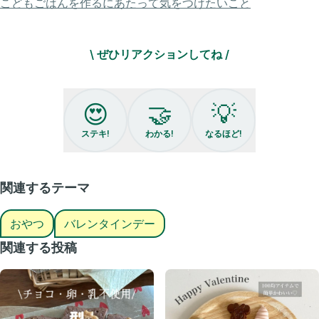
こどもごはんを作るにあたって気をつけたいこと
#バレンタイン #バレンタインレシピ #バレンタイン手作り #ドーナツ
メーカー #ホットサンドメーカー #cooking #子供のいる暮らし
\ ぜひリアクションしてね /
😍
🤝
💡
ステキ!
わかる!
なるほど!
関連するテーマ
おやつ
バレンタインデー
関連する投稿