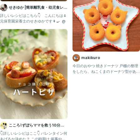
せきゆか |簡単離乳食・幼児食レシ
ピ
詳しいレシピはこちら👇 ⁡ ⁡ ⁡ こんにちは🌷
元保育園栄養士のせきゆかです👩‍🍳 ⁡ @
makikuro
今日のおやつ 焼きドーナツ 戸棚の整理
をしたら、ねこくまのドーナツ型があっ
た！ ということで、プ
こころ⌇ずぼらママを救う10分レ
シピ😋
👇詳しいレシピはここ👇 バレンタイン何
あげるか決めた？ この時期は 催事やケ