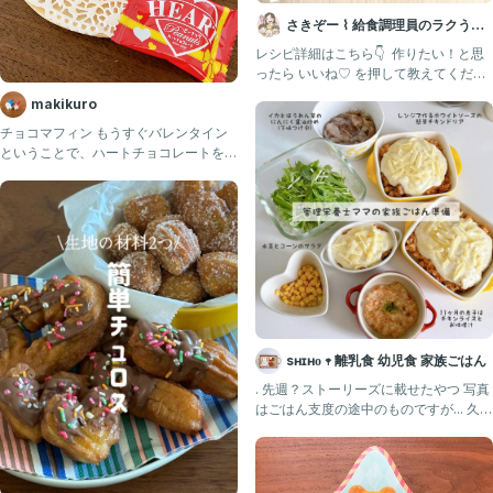
さきぞー ⌇ 給食調理員のラクうま
幼児食
レシピ詳細はこちら👇 ⁡ 作りたい！と思
ったら いいね♡ を押して教えてくださ
いね🥰 ⁡ 食べム
makikuro
チョコマフィン もうすぐバレンタイン
ということで、ハートチョコレートを使
ったマフィンを焼いてみまし
sʜɪʜᴏ 𖥧 離乳食 幼児食 家族ごはん
. 先週？ストーリーズに載せたやつ 写真
はごはん支度の途中のものですが... 久々
にドリア食べたく