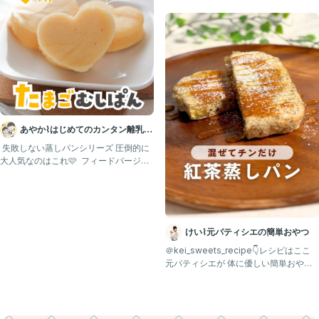
むママ集合！フォローし
あやか⌇はじめてのカンタン離乳
食・幼児食💛
⁡ 失敗しない蒸しパンシリーズ 圧倒的に
大人気なのはこれ🩷 ⁡ フィードバージョ
ンもお願い！ってい
けい⌇元パティシエの簡単おやつ
＠kei_sweets_recipe👇レシピはここ
元パティシエが 体に優しい簡単おやつ
を 投稿