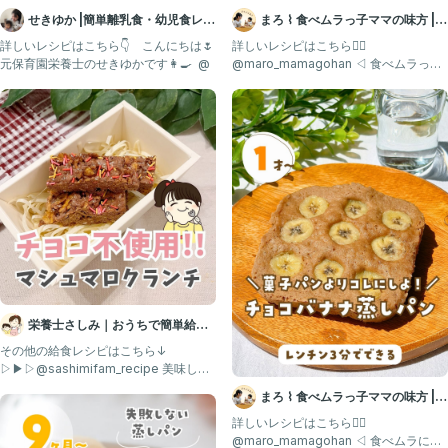
せきゆか |簡単離乳食・幼児食レシ
まろ ⌇ 食べムラっ子ママの味方 |
ピ
幼児食1歳〜
詳しいレシピはこちら👇 ⁡ ⁡ ⁡ こんにちは🌷
詳しいレシピはこちら👇🏻
元保育園栄養士のせきゆかです👩‍🍳 ⁡ @
@maro_mamagohan ◁ 食べムラっ子
も爆食する"神レシピ"
栄養士さしみ｜おうちで簡単給食
レシピ
その他の給食レシピはこちら↓
▷▶▷@sashimifam_recipe 美味しそ
うと思ったら、いい
まろ ⌇ 食べムラっ子ママの味方 |
幼児食1歳〜
詳しいレシピはこちら👇🏻
@maro_mamagohan ◁ 食べムラに悩