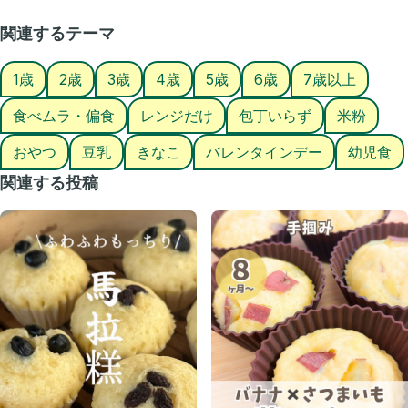
レシピ #親子ごはんの悩みサポート
関連するテーマ
1歳
2歳
3歳
4歳
5歳
6歳
7歳以上
食べムラ・偏食
レンジだけ
包丁いらず
米粉
おやつ
豆乳
きなこ
バレンタインデー
幼児食
関連する投稿