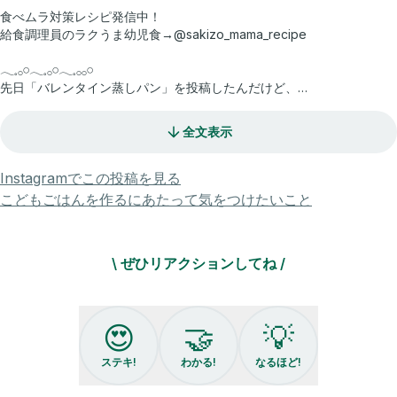
食べムラ対策レシピ発信中！
給食調理員のラクうま幼児食→@sakizo_mama_recipe
𓂃𓈒𓂂𓏸𓂃𓈒𓂂𓏸𓂃𓈒𓂂𓂂𓏸
先日「バレンタイン蒸しパン」を投稿したんだけど、
より小さい子向けに
甘さ控えめレシピを投稿したよ！
全文表示
耐熱容器があればできるから
作ってみてね🫶
Instagramでこの投稿を見る
𓂃𓈒𓂂𓏸𓂃𓈒𓂂𓏸𓂃𓈒𓂂𓂂𓏸
こどもごはんを作るにあたって気をつけたいこと
＊＊＊＊＊
\ ぜひリアクションしてね /
フォローはこちら→＠sakizo_mama_recipe
食べムラに悩むママが家で作っているレシピを発信します！
😍
🤝
💡
質問や感想、子育てについてなどDMお待ちしています✨
ステキ!
わかる!
なるほど!
#幼児食 #給食レシピ #食べムラ #偏食 #バレンタインレシピ ＃
子どものバレンタイン #バレンタイン2025 ＃ココア蒸しパン#米粉の