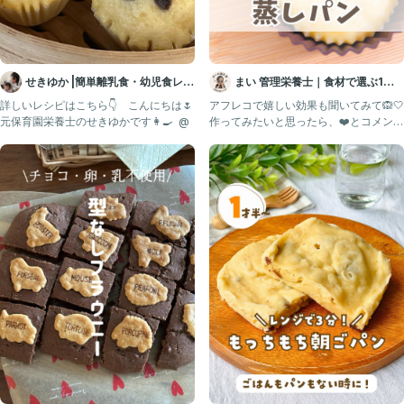
せきゆか |簡単離乳食・幼児食レシ
まい 管理栄養士｜食材で選ぶ1歳
ピ
ごはん｜離乳食・幼児食
詳しいレシピはこちら👇 ⁡ ⁡ ⁡ こんにちは🌷
アフレコで嬉しい効果も聞いてみて🙉🤍
元保育園栄養士のせきゆかです👩‍🍳 ⁡ @
作ってみたいと思ったら、❤️とコメント
してね！ @ma