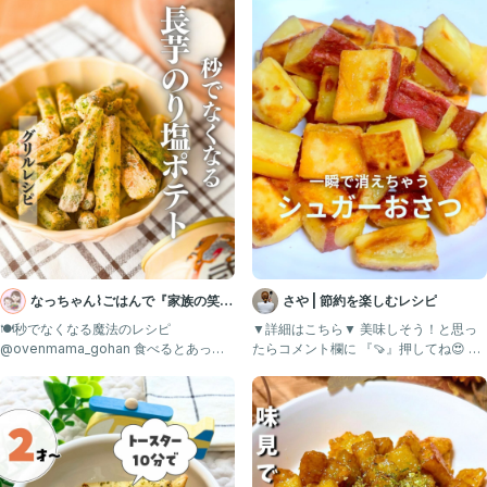
なっちゃん⌇ごはんで『家族の笑
さや | 節約を楽しむレシピ
顔』を広げるママ
🍽秒でなくなる魔法のレシピ
▼詳細はこちら▼ 美味しそう！と思っ
@ovenmama_gohan 食べるとあっと
たらコメント欄に 『🍠』押してね😍 作
ゆう間になくなっちゃう✨
ってみたい！と思った