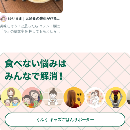
ゆりまま｜元給食の先生が作る子
ども喜ぶレシピ🧑🏻‍🍳
美味しそう！と思ったら コメント欄に
「🍠」の絵文字を 押してもらえたら嬉
しいですꕥ @yurim
くふう キッズごはんサポーター