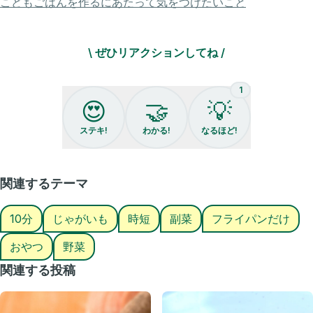
こどもごはんを作るにあたって気をつけたいこと
フライパンでやってみたら…
外カリ中ホクの新食感😳✨
\ ぜひリアクションしてね /
揚げないのに満足感すごくて
おやつにも副菜にもちょうどいい🍟
1
✔ 揚げ物めんどくさい日
😍
🤝
💡
✔ ポテト食べたいって言われた日
✔ いつもと違う食感にしたい日
ステキ!
わかる!
なるほど!
保存して
ぜひ作ってみてね🥔🤍
関連するテーマ
#時短レシピ #簡単料理レシピ #親子ごはんの悩みサポート #フライド
ポテト#じゃがいも
10分
じゃがいも
時短
副菜
フライパンだけ
おやつ
野菜
関連する投稿