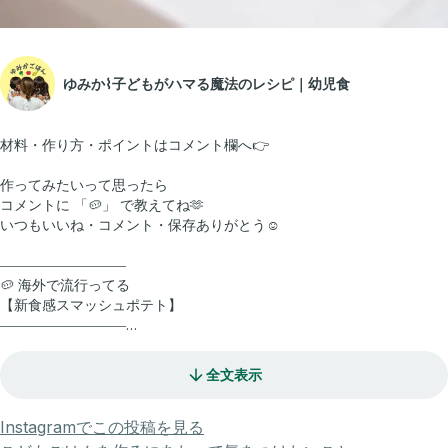
ゆみか⌇子どもがハマる魔法のレシピ｜幼児食
材料・作り方・ポイントはコメント欄へ👉
作ってみたいって思ったら
コメントに 「🥔」 で教えてね🫶
いつもいいね・コメント・保存ありがとう☺️
―――――――――
🥔 海外で流行ってる
【新食感スマッシュポテト】
―――――――――
海外で流行ってるのを見て
全文表示
「これ家でもできる？」って思ったけど
オーブンがない😂
Instagramでこの投稿を見る
だから