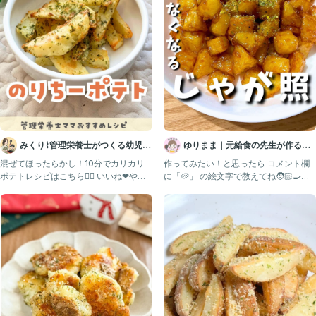
みくり⌇管理栄養士がつくる幼児食
ゆりまま｜元給食の先生が作る子
レシピ
ども喜ぶレシピ🧑🏻‍🍳
混ぜてほったらかし！10分でカリカリ
作ってみたい！と思ったら コメント欄
ポテトレシピはこちら💁‍♀️ いいね❤︎やコ
に「🥔」 の絵文字で教えてね🧑🏻‍🍳
メント とても励
【保存】しておく