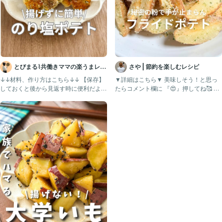
とびまる⌇共働きママの楽うまレシ
さや | 節約を楽しむレシピ
ピ
↓↓材料、作り方はこちら↓↓ 【保存】
▼詳細はこちら▼ 美味しそう！と思っ
しておくと後から見返す時に便利だよ！
たらコメント欄に 『😍』押してね🥰 作
こんにちはとびまるで
ってみたい！と思った