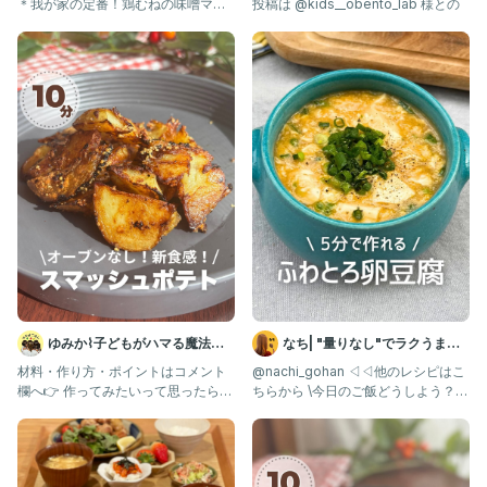
＊我が家の定番！鶏むねの味噌マヨ
投稿は @kids__obento_lab 様との
焼き(レシピあり) ＊切り干
ゆみか⌇子どもがハマる魔法の
なち| "量りなし"でラクうまご
レシピ｜幼児食
はん
材料・作り方・ポイントはコメント
@nachi_gohan ◁◁他のレシピはこ
欄へ👉 作ってみたいって思ったら
ちらから \今日のご飯どうしよう？を
コメントに 「🥔」 で教えて
解決✨/ 朝から作