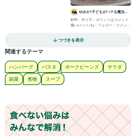
ゆみか⌇子どもがハマる魔法の
レシピ｜幼児食
材料・作り方・ポイントはコメント
欄へ👉 いいね・フォロー・コメント
本当に励みになります🤍 い
つづきを表示
関連するテーマ
ハンバーグ
パスタ
ポークビーンズ
サラダ
副菜
煮物
スープ