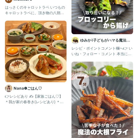
はっさくのキャロットラペ いつもの
キャロットラペに、頂き物の八朔を
入れました。 こういうの好きなの
ゆみか⌇子どもがハマる魔法の
レシピ｜幼児食
レシピ・ポイントコメント欄へ👉 い
いね・フォロー・コメント 本当に励
みになります🧡 いつもあり
Nana❁ごはん♡
👉レシピあり ✍️【家族ごはん♡】
＊我が家の春巻き(レシピあり) ＊オ
クラとちくわの白だし和え