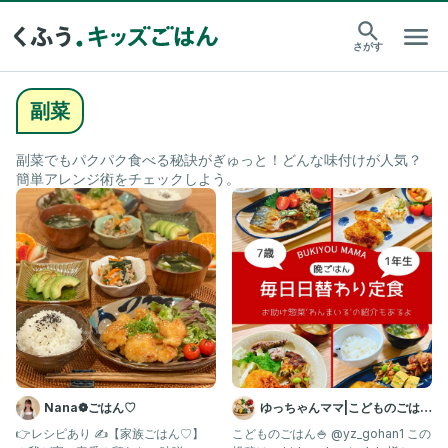
さがす
副菜
副菜でもパクパク食べる秘訣がぎゅっと！どんな味付けが人気？
簡単アレンジ術をチェックしよう。
Nana❁ごはん♡
ゆっちゃんママ|こどものごはん
×幼稚園べんとう
👉レシピあり ✍️【家族ごはん♡】
こどものごはん🍚 @yz_gohan1 この