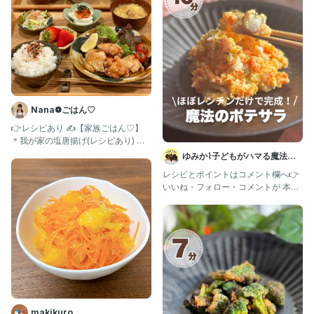
Nana❁ごはん♡
👉レシピあり ✍️【家族ごはん♡】
＊我が家の塩唐揚げ(レシピあり) ＊
白菜とカニカマのマヨ和え
ゆみか⌇子どもがハマる魔法の
レシピ｜幼児食
レシピとポイントはコメント欄へ👉
いいね・フォロー・コメントが 本当
に励みです🧡 いつもありが
makikuro