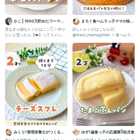
かこ | 1500万貯めたワーママ
まろ ⌇ 食べムラっ子ママの味方
の節約ごはん
| 幼児食1歳〜
見なきゃ損なレシピはここ👇♡ 作り
詳しいレシピはこちら👇🏻
たいと思ったら【❤️】ってコメント
@maro_mamagohan ◁ 食べムラっ
してね！ 保存も忘れずに〜✨
子も爆食する"神レシピ"
みくり⌇管理栄養士がつくる幼
ゆず⌇偏食っ子の応援隊𓌉𓇋幼児食
児食レシピ