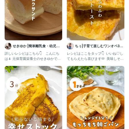
せきゆか |簡単離乳食・幼児食
ちぅ|子育て楽しむワンオペ3児
レシピ
ママ
詳しいレシピはこちら👇 ⁡ ⁡ ⁡ こんにち
レシピはここをタップ👇 ⁡ いいね♡し
は🌷 元保育園栄養士のせきゆかです
てもらえたら喜びます🫶 ⁡ 美味しそう
👩‍🍳 ⁡ @
🤤作ってみたい！と