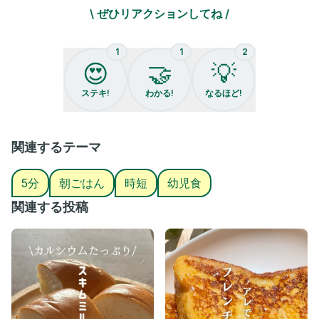
#親子ごはんの悩みサポート
\ ぜひリアクションしてね /
1
1
2
😍
🤝
💡
ステキ!
わかる!
なるほど!
関連するテーマ
5分
朝ごはん
時短
幼児食
関連する投稿