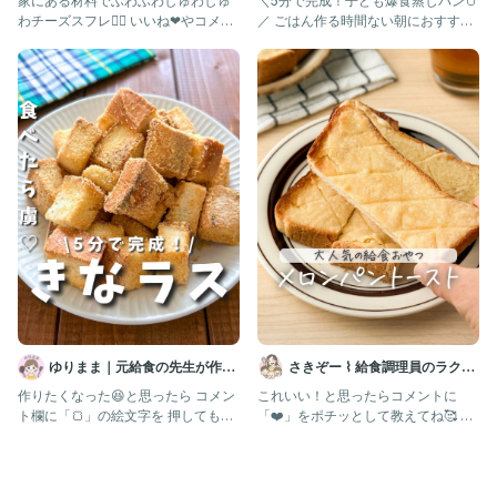
家にある材料でふわふわしゅわしゅ
＼5分で完成！子ども爆食蒸しパン🥚
わチーズスフレ💁‍♀️ いいね❤︎やコメン
／ ごはん作る時間ない朝におすすめ
ト とても励みになりま
✨ レンジで3分チンするだけで
ゆりまま｜元給食の先生が作る
さきぞー ⌇ 給食調理員のラクう
子ども喜ぶレシピ🧑🏻‍🍳
ま幼児食
作りたくなった😆と思ったら コメン
これいい！と思ったらコメントに
ト欄に「🍞」の絵文字を 押してもら
「❤️」をポチッとして教えてね🥰 ⁡
えたら嬉しいですꕥ @yu
@sakizo_mama_re