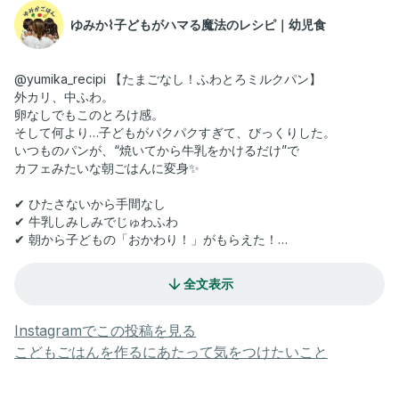
ゆみか⌇子どもがハマる魔法のレシピ｜幼児食
@yumika_recipi 【たまごなし！ふわとろミルクパン】
外カリ、中ふわ。
卵なしでもこのとろけ感。
そして何より…子どもがパクパクすぎて、びっくりした。
いつものパンが、“焼いてから牛乳をかけるだけ”で
カフェみたいな朝ごはんに変身✨
✔ ひたさないから手間なし
✔ 牛乳しみしみでじゅわふわ
✔ 朝から子どもの「おかわり！」がもらえた！
作ってみたいと思ったら『🤍』ってコメントしてね🌼
全文表示
@yumika_recipi
#幼児食#ひたさないフレンチトースト風 #ミルクパン
Instagramでこの投稿を見る
#簡単朝ごはん #パンアレンジ #おうちカフェ
こどもごはんを作るにあたって気をつけたいこと
#時短レシピ #ワーママごはん #育児ごはん
#子どもが喜ぶ #休日の朝食 #手間なしレシピ