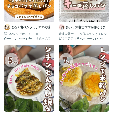
まろ ⌇ 食べムラっ子ママの味方
あい ︴栄養士ママが作るうまう
| 幼児食1歳〜
ま離乳食
詳しいレシピはこちら👇🏻
管理栄養士ママが作るラクうまレシ
@maro_mamagohan ◁ 食べムラに
ピはコチラ→@ai_mama_gohan 離
悩むママ集合！フォローし
乳食不安なママはフォロー