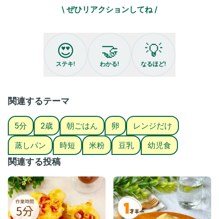
混ぜる。
\ ぜひリアクションしてね /
❸耐熱容器に流し込んでトントンとして中の空気を抜く。
❹軽く蓋をしてレンジ600W3分チンしたら完成！
#蒸しパン #たまごレシピ #朝ごはん #レンジレシピ #時短 #ゆず
😍
🤝
💡
のごちそう #親子ごはんの悩みサポート #幼児食レシピ研究所
ステキ!
わかる!
なるほど!
関連するテーマ
5分
2歳
朝ごはん
卵
レンジだけ
蒸しパン
時短
米粉
豆乳
幼児食
関連する投稿