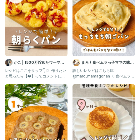
かこ | 1500万貯めたワーママ
まろ ⌇ 食べムラっ子ママの味方
の節約ごはん
| 幼児食1歳〜
レシピはここをタップ👇♡ ⁡ 作りたい
詳しいレシピはこちら👇🏻
と思ったら【❤️】ってコメントして
@maro_mamagohan ◁ 食べムラっ
ね！ 保存も忘れずに〜✨
子も爆食する"神レシピ"