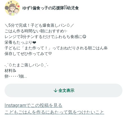
ゆず⌇偏食っ子の応援隊𓌉𓇋幼児食
＼5分で完成！子ども爆食蒸しパン🥚／
ごはん作る時間ない朝におすすめ✨
レンジで3分チンするだけでふわもち食感に😋
栄養もたっぷり❤️
子どもに「また作って！」っておねだりされる朝ごはん🥞
保存してぜひ作ってみて💛
˗ˏˋ🥚たまご蒸しパン🥚ˎˊ˗
材料📝
卵･････1個
米粉･････60g
豆乳･････70ml
全文表示
はちみつ･････15g〜
ベーキングパウダー･････小さじ1
Instagramでこの投稿を見る
作り方🥣
こどもごはんを作るにあたって気をつけたいこと
❶ボウルに溶き卵を作る。
❷①に米粉、豆乳、はちみつ、ベーキングパウダーを入れてよく