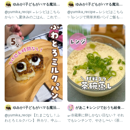
ゆみか⌇子どもがハマる魔法の
ゆみか⌇子どもがハマる魔法の
レシピ｜幼児食
レシピ｜幼児食
@yumika_recipi ←レシピはこちら
@yumika_recipe←レシピはこちら
から✨ ＼夏休みのごはん、これで助
✨ \レンジで簡単米粉パン/ ご飯も炊
かる！／ 火も包丁
いてない！パンも
ゆみか⌇子どもがハマる魔法の
があこ👩レンジでおうち給食レ
レシピ｜幼児食
シピ
@yumika_recipi 【たまごなし！ふ
🍳冷蔵庫に卵しかない日ない？ それ
わとろミルクパン】 外カリ、中ふ
でもレンチンで、やさし〜い《茶碗
わ。 卵なしでもこのと
蒸し》できちゃいます✨ 材料