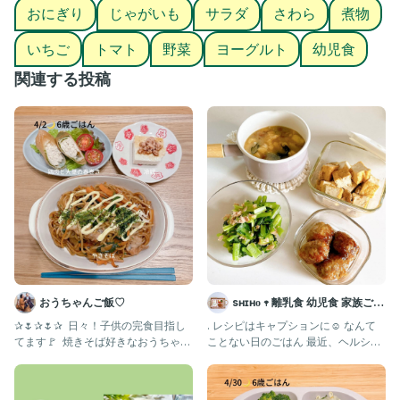
おにぎり
じゃがいも
サラダ
さわら
煮物
帰って片栗粉塗して揚げるだけ！
長い時間置く分、味は薄め設定😉
いちご
トマト
野菜
ヨーグルト
幼児食
.
肉じゃがは、ストウブ鍋で
関連する投稿
にんじん、玉ねぎ、じゃがいも、間に糸コン、肉、
しょうゆ、みりん、酒、甜菜糖を大さじ3ずつ入れて
弱火で放っておくだけ☺️
.
オクラと切り干し大根は、ばあさん（かあさんの母）からの
お裾分け☺️らっきー！ありがたすぎ！
.
何も手が込んでない。笑
放置もしくは、簡単なものしか提供してません😉😉😉
.
世の中のワーママの、タイムスケジュールを
知りたい☺️（切実）
.
おうちゃんご飯♡
sʜɪʜᴏ 𖥧 離乳食 幼児食 家族ごは
.
ん
✰🌷✰🌷✰ ⁡ 日々！子供の完食目指し
. レシピはキャプションに☺️ なんて
もうさ、暑いしさ、食べて寝て、倒れず過ごせたら
てます🚩 ⁡ 焼きそば好きなおうちゃん
ことない日のごはん 最近、ヘルシー
はなまるじゃね？😉😉←
♡♡ 久しぶりに、
&野菜を多く取り入れようと
.
#初産#1月生まれ#男の子ママ#第1子#記録用_omi#育児記録#新米