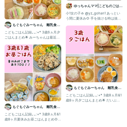
ゆっちゃんママ|こどものごはん
×幼稚園べんとう
小1女の子🍚 @yz_gohan1 あっとい
う間に夏休み🌻 手を抜ける時は抜い
て、気分が乗っ
もぐもぐみーちゃん 離乳食・
幼児食記録
こどもごはん記録｡.｡:+* 3歳6ヵ月夕
ごはんまとめ🌟 みーちゃんは最近そ
うめんにハマってい
もぐもぐみーちゃん 離乳食・
幼児食記録
こどもごはん記録｡.｡:+* 3歳8ヵ月&1
歳8ヶ月夕ごはんまとめ🌟 だいぶ前
のご飯記録です
もぐもぐみーちゃん 離乳食・
幼児食記録
こどもごはん記録｡.｡:+* 3歳8ヵ月&1
歳8ヶ月夏休みお昼ごはんまとめ🌻
夏休みのお昼ごは