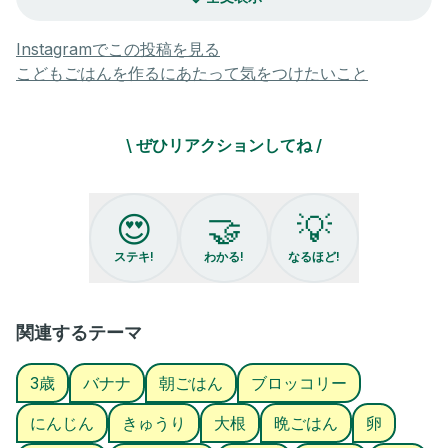
気付けば梅雨も明け夏🌻
.
え、1ヶ月って秒じゃない？😇😇😇
Instagramでこの投稿を見る
そもそも1週間爆速なんだけど😇😇😇😇
こどもごはんを作るにあたって気をつけたいこと
.
最近のかあさん、働いてます。笑
真剣に1人で医療事務頑張ってます。笑
\ ぜひリアクションしてね /
.
そんなかあさんの、ごはんをご覧あれ😉
野菜を摂らせようと思って仕上がったサラダ。笑
ブロッコリーは塩茹でのみ🥦
😍
🤝
💡
枝豆、トマト、きゅうりをたして味付けなしの
野菜なんだけど、これがまあ食べる食べる。
ステキ!
わかる!
なるほど!
.
シンプルな味付けこそ、食べる👦🏻
.
フルーツに紛れさせてトマトいれる作戦も勝利😎
関連するテーマ
.
さわらは、酒、しょうゆ、しょうがをちょろりして
3歳
バナナ
朝ごはん
ブロッコリー
片栗粉つけて揚げただけなんだけど、しっかり食べてくれました
🐟
にんじん
きゅうり
大根
晩ごはん
卵
.
ビニール袋に入れて味付けして、冷蔵庫イン。