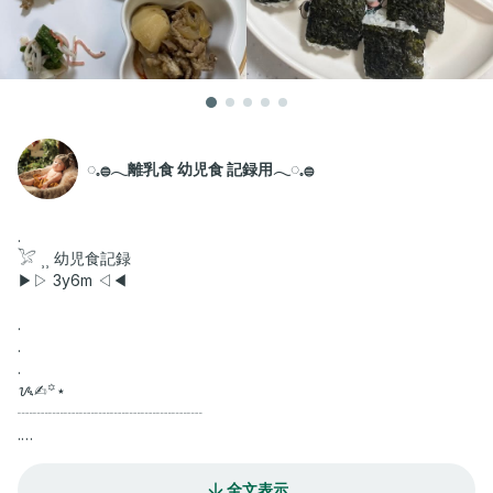
◌𓈒𓐍𓂃離乳食 幼児食 記録用𓂃◌𓈒𓐍
.
𓅯 ⸒⸒ 幼児食記録
▶︎▷ 3y6m ◁◀︎
.
.
.
ᝰ✍︎꙳⋆
┈┈┈┈┈┈┈┈┈┈┈┈
.
過去レシピは #omiレシピ にきろくᝰ✍︎꙳⋆
.
全文表示