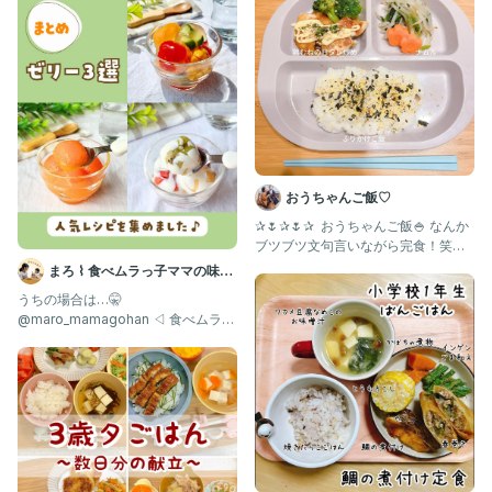
ママ#広島ママ友達募集中#令和4年ベビー#3歳児ごはん#ワンオ
ペ育児#ワンオペ育児ママ#ママが楽する#幼児食記録#ズボラ幼児
食#幼児食#幼児食献立#ワーママ幼児食#幼児食と大人ごはん#親
子ごはんの悩みサポート
おうちゃんご飯♡
✰🌷✰🌷✰ ⁡ おうちゃんご飯🍚 なんか
ブツブツ文句言いながら完食！笑
「このブロッコリーちょ
まろ ⌇ 食べムラっ子ママの味方
| 幼児食1歳〜
うちの場合は…🤫
@maro_mamagohan ◁ 食べムラっ
子も爆食する"神レシピ"発信中💌