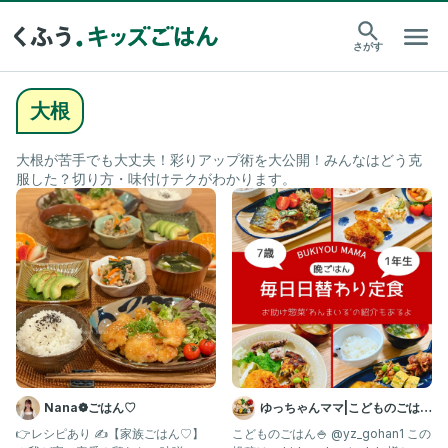
さがす
大根
大根が苦手でも大丈夫！彩りアップ術を大公開！みんなはどう克
服した？切り方・味付けテクがわかります。
Nana❁ごはん♡
ゆっちゃんママ|こどものごはん
×幼稚園べんとう
👉レシピあり ✍️【家族ごはん♡】
こどものごはん🍚 @yz_gohan1 この