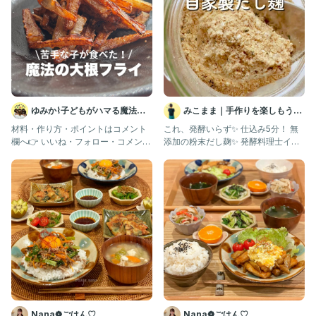
ゆみか⌇子どもがハマる魔法の
みこまま｜手作りを楽しもう♡
レシピ｜幼児食
麹とゆる無添加レシピ
材料・作り方・ポイントはコメント
これ、発酵いらず✨ 仕込み5分！ 無
欄へ👉 いいね・フォロー・コメント
添加の粉末だし麹✨ 発酵料理士イン
本当に励みになります🤍 い
ストラクターの みこままです
Nana❁ごはん♡
Nana❁ごはん♡