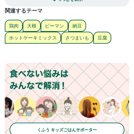
関連するテーマ
鶏肉
大根
ピーマン
納豆
ホットケーキミックス
さつまいも
豆腐
くふう キッズごはんサポーター