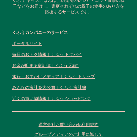
くふう キッズごはんは、幼児食のレシピ・コツ・食事の様
子などをお届けし、家庭それぞれの親子の食事のあり方を
応援するサービスです。
くふうカンパニーのサービス
ポータルサイト
毎日のおトク情報｜くふう トクバイ
お金が貯まる家計簿｜くふう Zaim
旅行・おでかけメディア｜くふう トリップ
みんなの家計を大公開｜くふう 家計簿
近くの買い物情報｜くふう ショッピング
運営会社
お問い合わせ
利用規約
グループメディアのご利用に際して