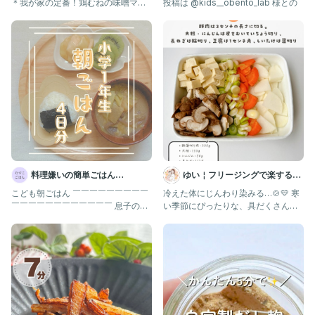
＊我が家の定番！鶏むねの味噌マヨ
投稿は @kids__obento_lab 様との
焼き(レシピあり) ＊切り干
料理嫌いの簡単ごはん
ゆい￤フリージングで楽する離
❨𝗮𝘆𝗮𝗺𝗮𝗺𝗮❩
乳食 幼児食 | 簡単作りおき
こども朝ごはん ￣￣￣￣￣￣￣￣￣
冷えた体にじんわり染みる…🍲💛 寒
￣￣￣￣￣￣￣￣￣￣￣￣ 息子の朝
い季節にぴったりな、具だくさんの
ごはんを記録します。 今シーズ
けんちんうどんできました❄️