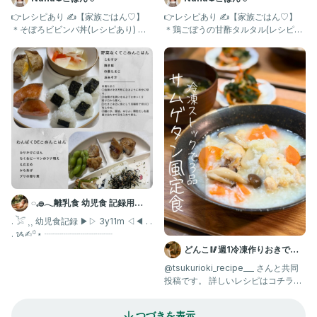
👉レシピあり ✍️【家族ごはん♡】
👉レシピあり ✍️【家族ごはん♡】
＊そぼろビビンバ丼(レシピあり) ＊
＊鶏ごぼうの甘酢タルタル(レシピあ
ニラと人参のチヂミ ＊ピ
り) ＊切り干し大根煮 ＊
◌𓈒𓐍𓂃離乳食 幼児食 記録用
𓂃◌𓈒𓐍
. 𓅯 ⸒⸒ 幼児食記録 ▶︎▷ 3y11m ◁◀︎ . .
. ᝰ✍︎꙳⋆ ┈┈┈┈┈┈┈┈
どんこ🥢週1冷凍作りおきで平
日らくらく
@tsukurioki_recipe___ さんと共同
投稿です。 詳しいレシピはコチラ👇
未来の
つづきを表示