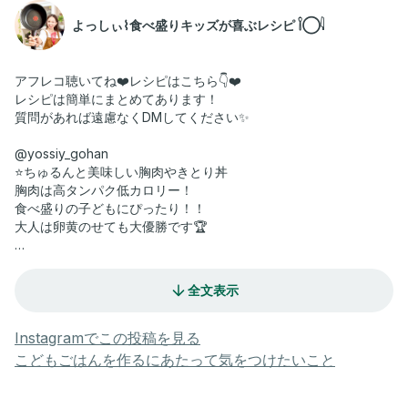
よっしぃ⌇食べ盛りキッズが喜ぶレシピ 𓌉◯𓇋
アフレコ聴いてね❤️レシピはこちら👇❤️
レシピは簡単にまとめてあります！
質問があれば遠慮なくDMしてください✨
@yossiy_gohan
⭐️ちゅるんと美味しい胸肉やきとり丼
胸肉は高タンパク低カロリー！
食べ盛りの子どもにぴったり！！
大人は卵黄のせても大優勝です🏆
【2人分】
鶏胸肉450g
全文表示
白ネギ1本
①胸肉は繊維を断つように切り、
Instagramでこの投稿を見る
塩少々、片栗粉小さじ2をまぶす
こどもごはんを作るにあたって気をつけたいこと
②肉をフライパンに並べて、
油大さじ1で焼く