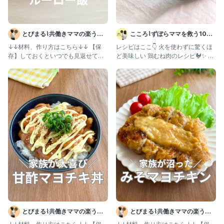
とびまる⌇共働きママの楽うま
こころ⌇ずぼらママを救う10分
レシピ
レシピ😋
↓↓材料、作り方はこちら↓↓ 【保
レシピはここ👇 火を使わずに驚くほ
存】しておくといつでも見返せて便
ど美味しい 鶏むね肉のレシピ🐓✨ 一
利！ @tobimaru_go
口噛むと、ジューシーな
とびまる⌇共働きママの楽うま
とびまる⌇共働きママの楽うま
レシピ
レシピ