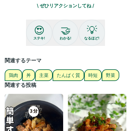
③7-8割火が通ったらネギを入れる
\ ぜひリアクションしてね /
④2.3分焼いたら、
砂糖大さじ2、醤油大さじ1、酒大さじ1
を入れて照りが出たら完成🩷
😍
🤝
💡
我が家は賃貸の2階。
動画撮影時は、駐車場に車を確認しに行って、お留守のときに撮
ステキ!
わかる!
なるほど!
ってます🤣ww
日頃から息子っしぃには『忍者歩き』でね！
って伝えて、毎日修行してます。笑
それでも絶対うるさいであろう我が家。
関連するテーマ
いつも『大丈夫やでー』と温かい言葉をくださる下の階の方には
本当に感謝😭😭✨
鶏肉
丼
主菜
たんぱく質
時短
野菜
感謝しながらも、よっしぃ家はこれからも忍者修行に励みま
す！！！下の階の方、いつもごめんなさい、ありがとうございま
関連する投稿
す😭
🩷腹ペコ息子が喜ぶ満福ごはん🩷
@yossiy_gohanです✨
我が家の息子は生まれた時から
『食べ過ぎっ子』
笑顔でごちそうさましてほしい！
『さっき食べたやん』って思わなくてもいい