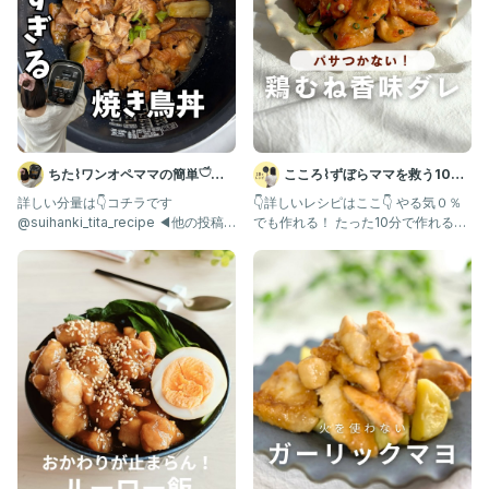
腹持ちも良いレシピ発信しています！
今日も満腹中枢に働きかけるのだ❤️‍🔥
そんな想いで発信してます❤️
___________________________
@yossiy_gohan
ちた⌇ワンオペママの簡単𓎩炊
こころ⌇ずぼらママを救う10分
ぜひ見にきてね❤️
飯器レシピ
レシピ😋
詳しい分量は👇コチラです
👇詳しいレシピはここ👇 やる気０％
【フォロー】【保存】【いいね】励みになります☺️
@suihanki_tita_recipe ◀︎他の投稿
でも作れる！ たった10分で作れる絶
……………………………………………………
も見てみる こ
品レシピ😋 鶏むね
#やきとり丼 #焼き鳥丼 #焼き鳥
#簡単レシピ #時短レシピ #ズボラレシピ #胸肉 #鶏胸肉レシ
ピ #とりむね肉
#子どもが喜ぶごはん