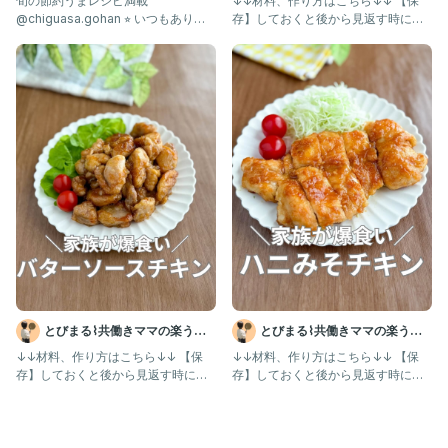
旬の節約うまレシピ満載
↓↓材料、作り方はこちら↓↓ 【保
@chiguasa.gohan ⭐︎ いつもありが
存】しておくと後から見返す時に便
とうございます💓 つく
利だよ！ @tobimaru_
とびまる⌇共働きママの楽うま
とびまる⌇共働きママの楽うま
レシピ
レシピ
↓↓材料、作り方はこちら↓↓ 【保
↓↓材料、作り方はこちら↓↓ 【保
存】しておくと後から見返す時に便
存】しておくと後から見返す時に便
利だよ！ こんにちはとびまるで
利だよ！ @tobimaru_