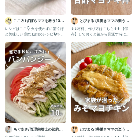
こころ⌇ずぼらママを救う10分
とびまる⌇共働きママの楽うま
レシピ😋
レシピ
レシピはここ👇 火を使わずに驚くほ
↓↓材料、作り方はこちら↓↓ 【保
ど美味しい 鶏むね肉のレシピ🐓✨ 一
存】しておくと後から見返す時に便
口噛むと、ジューシーな
利だよ！ @tobimaru_
ちぐあさ/管理栄養士の節約う
とびまる⌇共働きママの楽うま
まレシピ
レシピ