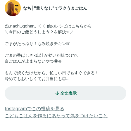
なち| "量りなし"でラクうまごはん
@_nachi_gohan_ ◁◁ 他のレシピはこちらから
＼今日のご飯どうしよう？を解決✨／
ごまがたっぷり！もみ焼きチキン🥢
ごまの香ばしさ×出汁が効いた味つけで、
白ごはんが止まらないやつ🤤🍚
もんで焼くだけだから、忙しい日でもすぐできる！
冷めてもおいしくてお弁当にも◎
⚪︎材料⚪︎
全文表示
・鶏もも肉（ひとくち大） １枚
⚫︎片栗粉 大さじ1.5
・油 適量
Instagramでこの投稿を見る
⚫︎ニンニク（チューブでOK） 適量
こどもごはんを作るにあたって気をつけたいこと
⚫︎生姜（チューブでOK） 適量
⚫︎白だし 大さじ1