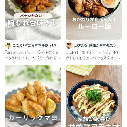
こころ⌇ずぼらママを救う10分
とびまる⌇共働きママの楽うま
レシピ😋
レシピ
👇詳しいレシピはここ👇 やる気０％
↓↓材料、作り方はこちら↓↓ 【保
でも作れる！ たった10分で作れる絶
存】しておくといつでも見返せて便
品レシピ😋 鶏むね
利！ @tobimaru_go