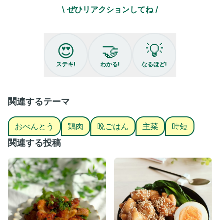
⚫︎みりん 大さじ1/2
\ ぜひリアクションしてね /
⚫︎醤油 大さじ1/2
⚫︎いりごま 大さじ2
⚪︎作り方⚪︎
😍
🤝
💡
①ポリ袋に鶏肉を入れ、⚫︎を入れ、よくもみこむ。
ステキ!
わかる!
なるほど!
②フライパンに油を薄くひき、①を揚げ焼きしたら出来上がり✨
今日もお疲れ様です！🤲✨
@_nachi_gohan_です😊
関連するテーマ
最後まで読んでくださってありがとう〜🙏✨
おべんとう
鶏肉
晩ごはん
主菜
時短
⚪︎工程少なめ簡単レシピが知りたい
⚪︎失敗しない！家族に褒められたい♪
関連する投稿
⚪︎いい感じに手を抜いて✌️自分時間を作りたい！
という悩みを解決する為に発信しています♪
わからない事があれば気軽にコメントやDMください😊
#親子ごはんの悩みサポート #ごまチキン
#鶏もも #時短 #らくうま
#簡単おかず #時短レシピ #ごま #晩ごはんづくり