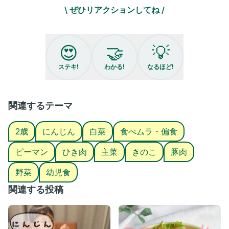
春巻きの皮･････10枚
\ ぜひリアクションしてね /
⭐︎椎茸のもどし汁･････100cc
⭐︎醤油･････大さじ1〜
⭐︎みりん･････大さじ1〜
⭐︎鶏がらスープの素･････大さじ1〜
😍
🤝
💡
しょうがチューブ･････1cm
水溶き片栗粉･････大さじ1〜
ステキ!
わかる!
なるほど!
米油･････適量
作り方🥣
①野菜を好きなサイズに切る。
関連するテーマ
白菜は芯の部分を薄切り、葉の部分を
ザク切りにすると食べやすいよ。
2歳
にんじん
白菜
食べムラ・偏食
②ひき肉としょうがを炒める。
ピーマン
ひき肉
主菜
きのこ
豚肉
③ひき肉にあらかた火が通ったら野菜を
野菜
幼児食
全部入れて炒める。
関連する投稿
④白菜が透き通ってきたら⭐︎の調味料を入れる。
⑤野菜に火が通ったら、春雨を入れる。