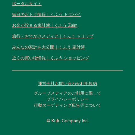
ポータルサイト
毎日のおトク情報｜くふう トクバイ
お金が貯まる家計簿｜くふう Zaim
旅行・おでかけメディア｜くふう トリップ
みんなの家計を大公開｜くふう 家計簿
近くの買い物情報｜くふう ショッピング
運営会社
お問い合わせ
利用規約
グループメディアのご利用に際して
プライバシーポリシー
行動ターゲティング広告等について
© Kufu Company Inc.