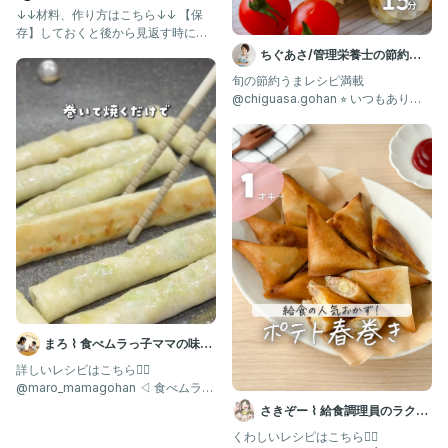
レシピ
↓↓材料、作り方はこちら↓↓ 【保
存】しておくと後から見返す時に便
利だよ！ @tobimaru_
ちぐあさ/管理栄養士の節約う
まレシピ
旬の節約うまレシピ満載
@chiguasa.gohan ⭐︎ いつもありが
とうございます💓 つく
まろ ⌇ 食べムラっ子ママの味方
| 幼児食1歳〜
詳しいレシピはこちら👇🏻
@maro_mamagohan ◁ 食べムラっ
子も爆食する"神レシピ"
さきぞー ⌇ 給食調理員のラクう
ま幼児食
くわしいレシピはこちら💁‍♀️ ⁡