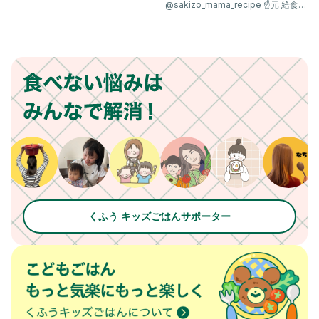
@sakizo_mama_recipe ☝️元 給食の
先生が
くふう キッズごはんサポーター