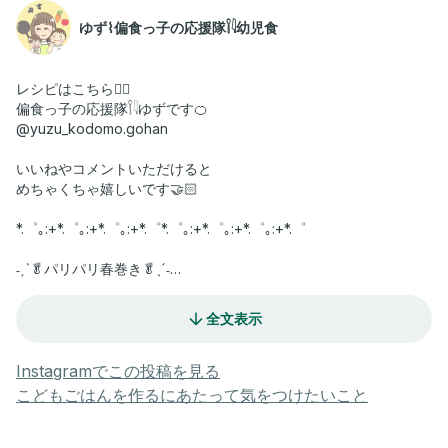
ゆず⌇偏食っ子の応援隊𓌉𓇋幼児食
レシピはこちら👇🏻
偏食っ子の応援隊𓌉𓇋ゆずです🍊
@yuzu_kodomo.gohan
いいねやコメントいただけると
めちゃくちゃ嬉しいです🤝🏻
*.゜｡:+*.゜｡:+*.゜｡:+*.゜*.゜｡:+*.゜｡:+*.゜｡:+*.゜
˗ˏˋ🥬パリパリ春巻き🥬ˎˊ˗
材料📝
全文表示
豚ひき肉･････80g
白菜･････2〜3枚
人参･････3cmくらい
Instagramでこの投稿を見る
ピーマン･････1/2個
こどもごはんを作るにあたって気をつけたいこと
干し椎茸･････2〜3個
春雨･････30g