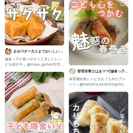
⑥春雨が柔らかくなったら水溶き片栗粉で
とろみをつけて、粗熱をとる。
⑦春巻きの皮を半分に切って具材を巻く。
巻き終わりは水溶き片栗粉でとめる。
⑧少量の油でカリッと揚げ焼きにして完成✨
*.゜｡:+*.゜｡:+*.゜｡:+*.゜*.゜｡:+*.゜｡:+*.゜｡:+*.゜
まゆ⌇1才〜大人までおいしい偏
食改善レシピ ｜ 幼児食
偏食っ子が食べやすく工夫したレシ
最後まで見ていただきありがとうございます💗
ピを紹介中→ @mayu_gohan1010 ⁡
❤️サクサクにん
管理栄養士はあママ|偏食っ子と
気軽にフォローしてね🍊
ママを救う人|幼児食
保育園給食レシピをおうち向けアレ
👉 @yuzu_kodomo.
ンジ→@hamama_kodomogohan
作ってみたいと思ったら
#幼児食レシピ #幼児食 #こどもごはん
#偏食っ子 #偏食 #食べムラ
#春巻き #野菜たっぷり #白菜
#ゆずのごはん