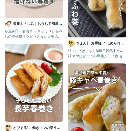
栄養士さしみ｜おうちで簡単給
食レシピ
献立例👇 ・春巻き ・きゅうりともや
しの中華風サラダ ・わかめと卵のス
ープ その他の給食レシピはこ
きょん〖 お手軽 .* ほめられレ
シピ 〗
⇩⇩レシピはこちらꕤ毎日投稿中👩‍🍳
⇩⇩⁡ ママはかぞくの専属シェフ😋 苦手
な野菜もおいしく
とびまる⌇共働きママの楽うま