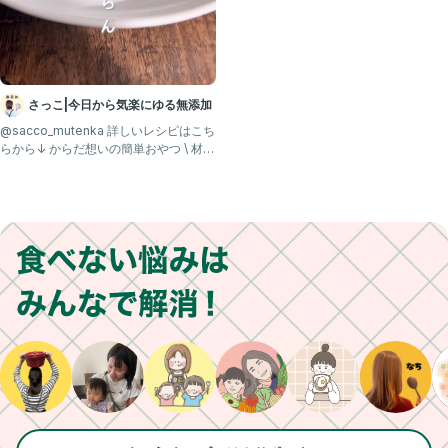
さっこ|今日から気楽にゆる無添加
@sacco_mutenka 詳しいレシピはこち
らから↓ からだ想いの簡単おやつ \ 材料
3つ！