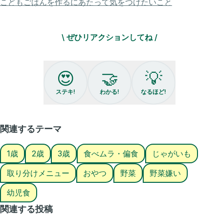
こどもごはんを作るにあたって気をつけたいこと
⭐️中は火が通ってるから色がつけばOK!
是非作ってみてね̗̀ ꪔ̤̥ꪔ̤̮ꪔ̤̫ ̖́-
\ ぜひリアクションしてね /
𓂃 𓈒𓏸𑁍‬- ̗̀ 𝚃𝚑𝚊𝚗𝚔 𝚢𝚘𝚞 ̖́-𑁍‬𓏸𓈒‬‬ 𓂃
いつも見て下さりありがとうございます·͜· ꕤ︎︎
令和4年女の子ベビーの母、はんなです！
😍
🤝
💡
❤️、コメント、保存、DMいつもとっても励みになります！ありがとう
ございます🫧🤍🧸
ステキ!
わかる!
なるほど!
簡単に作れるおやつや、砂糖不使用のおやつ、野菜嫌いでも食べれるご
はんなどを紹介しています☺️
関連するテーマ
3歳👧🏻 ꒱ 大食い・お肉嫌い我が娘
2歳🧒🏻 ꒱ 少食・偏食甥っ子
1歳
2歳
3歳
食べムラ・偏食
じゃがいも
1歳👧🏻 ꒱ 大食い・なんでも食べる姪っ子
0歳🧒🏻 ꒱ 未知数・おこめぼーラブの卵アレルギー持ち
取り分けメニュー
おやつ
野菜
野菜嫌い
2人が美味しく食べれるご飯やおやつを模索中🍳
幼児食
もしよかったら是非フォローしてみてください̗̀ ꪔ̤̥ꪔ̤̮ꪔ̤̫ ̖́-🤍̗̀ ꪔ̤̥ꪔ̤̮ꪔ̤̫ ̖́-
関連する投稿