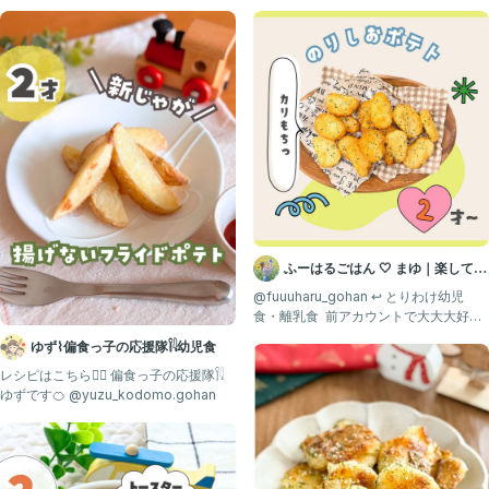
﹏﹏﹏﹏﹏﹏﹏﹏﹏﹏
#幼児食 #幼児食アカウント #幼児食レシピ
#１歳 #１歳半 #１歳6ヶ月 #２歳 #１歳ごはん #２歳ごはん
#3歳 #3歳ごはん #こどもごはん #おやつ #手作りおやつ #てづ
くりごはん #こどもごはん #おうちごはん #ズボラ飯 #ズボラご
飯
#取り分け幼児食 #幼児食メニュー #偏食
#くふうキッズごはん #親子ごはんの悩みサポート
ふーはるごはん 🤍 まゆ｜楽して美
味しい離乳食・幼児食
@fuuuharu_gohan ↩︎ とりわけ幼児
食・離乳食 ⁡ 前アカウントで大大大好評
の！！ の
ゆず⌇偏食っ子の応援隊𓌉𓇋幼児食
レシピはこちら👇🏻 偏食っ子の応援隊𓌉𓇋
ゆずです🍊 @yuzu_kodomo.gohan