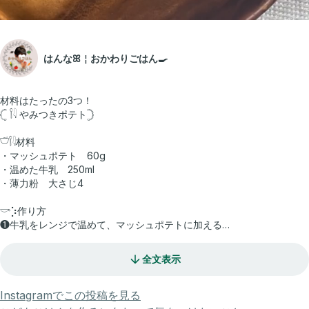
はんなꕤ︎︎￤おかわりごはん🍳
材料はたったの3つ！
𓊆 𓌉𓇋 やみつきポテト𓊇
𓎩𓌉𓇋材料
・マッシュポテト 60g
・温めた牛乳 250ml
・薄力粉 大さじ4
𓎡⡱作り方
❶牛乳をレンジで温めて、マッシュポテトに加える
❷ある程度混ぜたら薄力粉を加えさらに混ぜる
全文表示
❸丸く成形して、フォークで少し潰す
Instagramでこの投稿を見る
❹フライパンに油を敷き、揚げ焼きにする