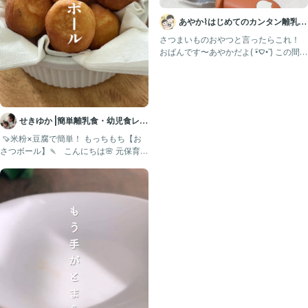
あやか⌇はじめてのカンタン離乳
食・幼児食💛
さつまいものおやつと言ったらこれ！
おばんです〜あやかだよ( •︠‎ࠏ•︡ ) この間、
まおりと
せきゆか |簡単離乳食・幼児食レシ
ピ
⁡ 🍠米粉×豆腐で簡単！ もっちもち【お
さつボール】🍡 ⁡ ⁡ こんにちは🌸 元保育園
栄養士・