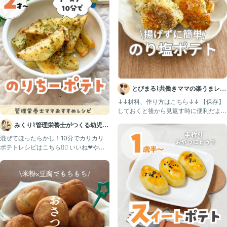
とびまる⌇共働きママの楽うまレシ
ピ
↓↓材料、作り方はこちら↓↓ 【保存】
しておくと後から見返す時に便利だよ！
こんにちはとびまるで
みくり⌇管理栄養士がつくる幼児食
レシピ
混ぜてほったらかし！10分でカリカリ
ポテトレシピはこちら💁‍♀️ いいね❤︎やコ
メント とても励