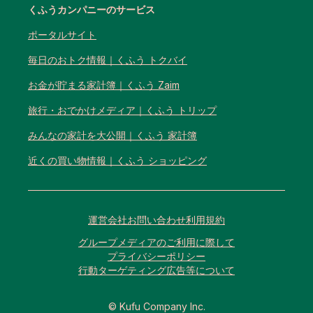
くふうカンパニーのサービス
ポータルサイト
毎日のおトク情報｜くふう トクバイ
お金が貯まる家計簿｜くふう Zaim
旅行・おでかけメディア｜くふう トリップ
みんなの家計を大公開｜くふう 家計簿
近くの買い物情報｜くふう ショッピング
運営会社
お問い合わせ
利用規約
グループメディアのご利用に際して
プライバシーポリシー
行動ターゲティング広告等について
© Kufu Company Inc.