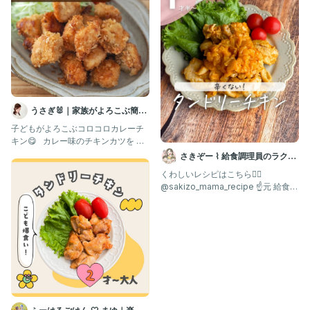
うさぎ🐰｜家族がよろこぶ簡単
ごはんレシピ
子どもがよろこぶコロコロカレーチ
キン😋 ⁡ ⁡ カレー味のチキンカツを 小
さめの一口大にした感じの
さきぞー ⌇ 給食調理員のラクう
ま幼児食
くわしいレシピはこちら💁‍♀️ ⁡
@sakizo_mama_recipe ☝️元 給食の
先生が