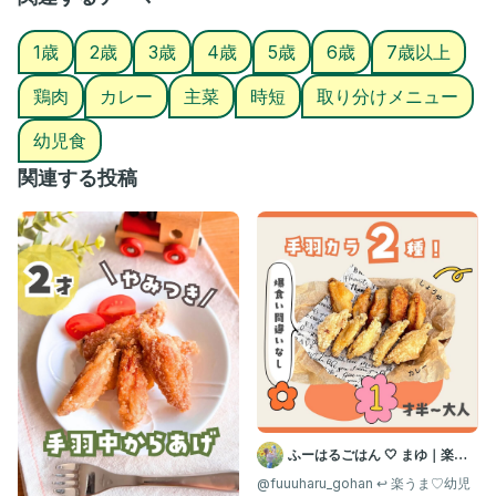
┈┈┈┈┈┈┈┈┈┈┈┈┈┈┈┈┈┈┈┈
1歳
2歳
3歳
4歳
5歳
6歳
7歳以上
ゆい┊作り置きで楽する離乳食 幼児食
鶏肉
カレー
主菜
時短
取り分けメニュー
▷ @yui.kids_gohan
幼児食
\チンするだけ！3分で準備できる離乳食•幼児食🌷/
◡̈ ￤平日楽できる作り置きレシピ多数🥣
関連する投稿
◡̈ ￤毎日ごはんや🉐情報はストーリー限定👀ˎˊ˗
◡̈ ￤時間と心にゆとりができ親子でハッピー🤍
👶🏻1y┊食べムラ娘のため試行錯誤中🍳
「1週間マネするだけ！取り分け幼児食献立BOOK」
を作成しました🙌🏻✨
→プロフィールのリンク「幼児食献立BOOK」又は
ハイライトの「献立BOOK」 から🌼
いいね/コメント/保存/フォロー
離乳食作りの励みになります🤍
┈┈┈┈┈┈┈┈┈┈┈┈┈┈┈┈┈┈┈┈
ふーはるごはん 🤍 まゆ｜楽し
て美味しい離乳食・幼児食
@fuuuharu_gohan ↩︎ 楽うま♡幼児