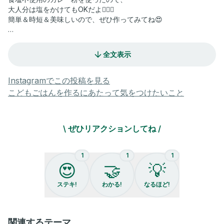
大人分は塩をかけてもOKだよ🙆🏻‍♀️
簡単＆時短＆美味しいので、ぜひ作ってみてね😍
【タンドリーチキン】の作り方🌼
全文表示
🥣 材料（大人2食＋子ども2食ほど）
☑︎ A手羽中 16本
☑︎ Aプレーンヨーグルト 大さじ1
Instagramでこの投稿を見る
☑︎ Aカレー粉 小さじ1
こどもごはんを作るにあたって気をつけたいこと
☑︎ Aニンニクチューブ 小さじ1/2
☑︎ 米油 小さじ1
\ ぜひリアクションしてね /
🥣 作り方
❶ ポリ袋にAを加えて揉み、
30分ほど冷蔵庫で置く
1
1
1
❷ 油を引いたフライパンを熱し、
😍
🤝
💡
皮目を下にして焼き目がつくまで①を焼く
❸ 裏返して蓋をして蒸し焼きにし、
ステキ!
わかる!
なるほど!
火が通ったら完成
作ってみたいと思ったら、
コメント欄に❤️を押してね😋👆🏻
関連するテーマ