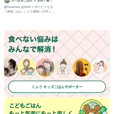
ふーはるごはん 🤍 まゆ｜楽し
て美味しい離乳食・幼児食
@fuuuharu_gohan ↩︎ 作りたくなる
♡家族ごはん ⁡ こども爆食いの辛くな
いタンドリー
くふう キッズごはんサポーター