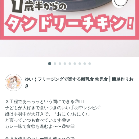
ゆい￤フリージングで楽する離乳食 幼児食 | 簡単作りお
き
３工程であっっっという間にできる🥹❤️‍🔥
子どもが大好きで食いつきのいい手羽中レシピ🍗
娘は手羽中が大好きで、「おにく♪おにく♪」
と言っていつも食べています😂w
カレー味で食欲も進むよ〜〜😋🫶🏻
食塩不使用のカレー粉を使ったので、