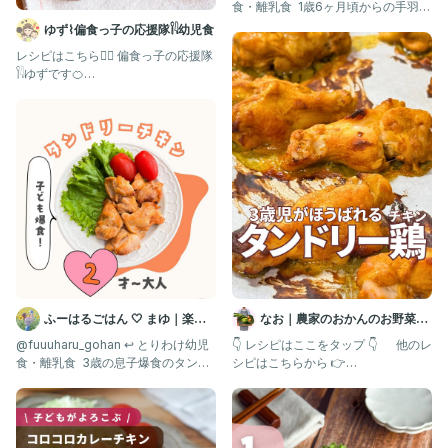
#幼児食 #幼児食献立 #幼児食レシピ #幼児食記録 #幼児食メニュ
食・離乳食 ⁡ 1歳6ヶ月頃からの手羽中
ー #幼児食アカウント #フリージング幼児食 #幼児食ストック #幼
からあげ2
ゆず⌇偏食っ子の応援隊𓌉𓇋幼児食
児食ストック作り #幼児食フリージング #幼児食作り方 #幼児食
レシピはこちら👇🏻 偏食っ子の応援隊
作り #フリージングストック #フリージング #幼児食作り置き #幼
𓌉𓇋ゆずです🍊
児食冷凍ストック#取り分け幼児食 #取り分けレシピ #取り分けご
@yuzu_kodomo.gohan
はん #取り分けご飯 #子どもごはん #こどもごはん #タンドリーチ
キン #タンドリーチキン風 #手羽中 #手羽中レシピ
ふーはるごはん 🤍 まゆ｜楽し
なお｜農家のおかんのお野菜レ
て美味しい離乳食・幼児食
シピ
@fuuuharu_gohan ↩︎ とりわけ幼児
👇 レシピはここをタップ 👇 他のレ
食・離乳食 ⁡ 3歳の息子爆食のタンド
シピはこちらから 👉
リーチキンで
@nao_yasasii_goha