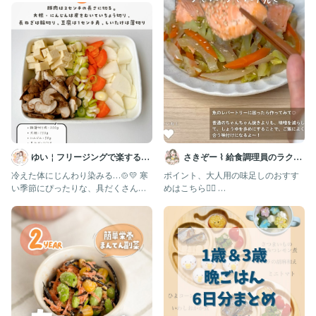
ゆい￤フリージングで楽する離
さきぞー ⌇ 給食調理員のラクう
乳食 幼児食 | 簡単作りおき
ま幼児食
冷えた体にじんわり染みる…🍲💛 寒
ポイント、大人用の味足しのおすす
い季節にぴったりな、具だくさんの
めはこちら💁‍♀️ ⁡
けんちんうどんできました❄️
@sakizo_mama_recipe