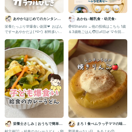
あやか⌇はじめてのカンタン離
あかね -離乳食・幼児食-
乳食・幼児食💛
栄養たっぷり💯爆食い副菜❤︎ ⁡ おばん
@65haruto ←他の投稿はこちら 1歳
です〜あやかだよ( •︠‎ࠏ•︡ ) ⁡ 材料多いか
＆3歳晩ごはん🧒🏻👶🏻🌿 💡今回の
らめん
一品紹
栄養士さしみ｜おうちで簡単給
まろ ⌇ 食べムラっ子ママの味方
食レシピ
| 幼児食1歳〜
献立例👇🏻 ・給食のカレーうどん ・卵
野菜食べない日、あるよね🥺