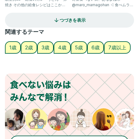
焼き その他の給食レシピはここから
@maro_mamagohan ◁ 食べムラっ
見てね！ ▷▶▷@sas
子でもパクパク食べるレシ
つづきを表示
関連するテーマ
1歳
2歳
3歳
4歳
5歳
6歳
7歳以上