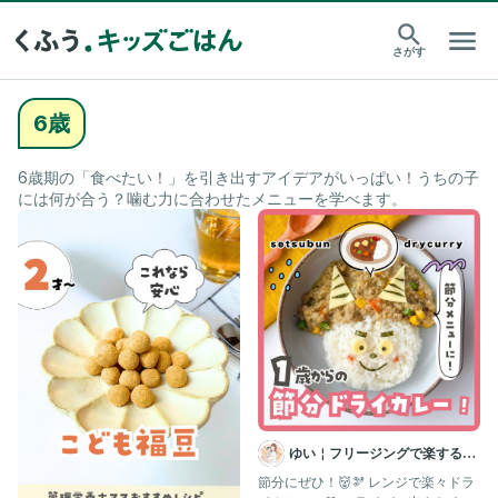
さがす
6歳
6歳期の「食べたい！」を引き出すアイデアがいっぱい！うちの子
には何が合う？噛む力に合わせたメニューを学べます。
ゆい￤フリージングで楽する離
乳食 幼児食 | 簡単作りおき
節分にぜひ！👹🫘 レンジで楽々ドラ