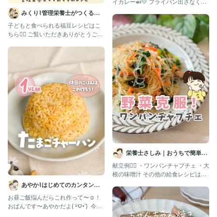
イカレー🍛💛 フライパン出さなくて
いいし、 洗い物も少な
みくり⌇管理栄養士がつくる幼
児食レシピ
子どもと食べられる福豆レシピはこ
ちら💁‍♀️ ご覧いただきありがとうござ
います😊 いいね❤︎
栄養士さしみ｜おうちで簡単給
食レシピ
献立例👇🏻 ・ワンパンチャプチェ ・大
根の味噌汁 その他の給食レシピはこ
こから見てね！ ▷▶▷@
あやか⌇はじめてのカンタン離
乳食・幼児食💛
お昼ご飯悩んだらこれ作って〜☺️！ ⁡
おばんです〜あやかだよ( •︠‎ࠏ•︡ ) ⁡ 今日
は、1歳