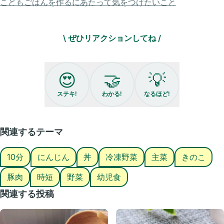
こどもごはんを作るにあたって気をつけたいこと
これね
家にある調味料でできて
\ ぜひリアクションしてね /
簡単10分でできる！
これからの季節に
きのこを入れて
😍
🤝
💡
旨味たっぷり🍄‍🟫✨
ステキ!
わかる!
なるほど!
子どもが「もっとおかわり！」と
大絶賛する美味しさ😊
保存して作ってみてね✨
関連するテーマ
┈┈┈┈┈┈┈ ꕤꕤꕤ ┈┈┈┈┈┈┈┈
10分
にんじん
丼
冷凍野菜
主菜
きのこ
★NEW★
豚肉
時短
野菜
幼児食
〜秋味あんかけ丼〜
関連する投稿
材料))3〜4人分
・豚ロース肉 250g
・玉ねぎ 1/2個