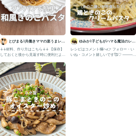
@yurimama_recipe
元給食の先生ゆりままです🧑🏻‍🍳
子どもが喜ぶ給食レシピ＊° を発信中！
☆作ってみたよ
☆こんなレシピが知りたい
☆子どもの好き嫌いで悩んでる
とびまる⌇共働きママの楽うまレシ
ゆみか⌇子どもがハマる魔法のレシ
ピ
ピ｜幼児食
↓↓材料、作り方はこちら↓↓ 【保存】
レシピはコメント欄へ👉 フォロー・い
#簡単レシピ
しておくと後から見返す時に便利だよ！
いね・コメント嬉しいです🥰♡ ⸻
#時短レシピ
@tobimaru_
このアカウントは、
#給食
#給食レシピ
#幼児食
#丼
#丼レシピ
#レシピ動画