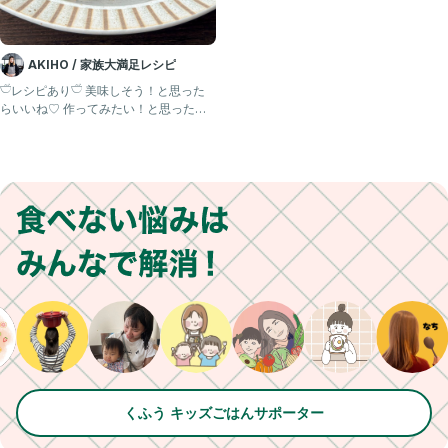
AKIHO / 家族大満足レシピ
𓎩レシピあり𓎩 美味しそう！と思った
らいいね♡ 作ってみたい！と思ったら
コメントに "👍🏻
くふう キッズごはんサポーター