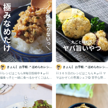
・にんじん 1/2本
・まいたけ 1/2パック
・しめじ 1/3袋
・温かいご飯 人数分
・油 大さじ1
・小ネギ 適量
★砂糖 大さじ1/2〜1
★醤油 大さじ1
★ほんだし 小さじ1
★片栗粉 大さじ1
★水 200cc
作り方))
①玉ねぎを横半分にしてから薄切り、にんじん1/2の半月切り、まいた
きょん〖 お手軽 .* ほめられレシピ
きょん〖 お手軽 .* ほめられレシピ
け・しめじは食べやすい大きさにザク切り。
〗
〗
⇩⇩レシピはこちらꕤ毎日投稿中👩‍🍳⇩⇩⁡
⇩⇩３６５日のレシピはこちら👩‍🍳⇩⇩ マ
豚ロース肉、食べやすい大きさに切っておく。
偏食っ子と一緒に食べるかぞくごはん
マはかぞくの専属シェフ😋 苦手な野菜
😋 他のレシピ
は簡単においし
②フライパンに油を入れて中火で熱し、豚ロース肉を入れて色が変わる
まで炒める。
③色が変わったら、玉ねぎ・にんじんを入れて全体に油がなじむように
炒める。