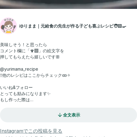
ゆりまま｜元給食の先生が作る子ども喜ぶレシピ🧑🏻‍🍳
美味しそう！と思ったら
コメント欄に「🍄‍🟫」の絵文字を
押してもらえたら嬉しいですꕥ
@yurimama_recipe
⇧他のレシピはここからチェックꧮ✧
いいね&フォロー
とっても励みになります✨
もし作った際は
感想教えてもらえると嬉しいです☺️
全文表示
今回ご紹介するのは
「もっとおかわり！」が止まらん
子ども大絶賛！
Instagramでこの投稿を見る
「秋味あんかけ丼」🧑🏻‍🍳