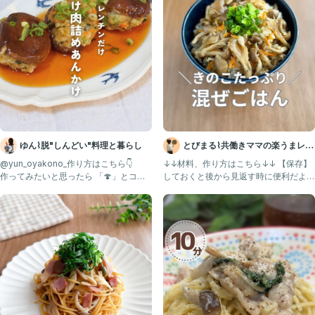
④まいたけ、しめじを入れて合わせたら、蓋をして弱火にして野菜が柔
らかくなるまで蒸し煮にする。(2〜3分)
⑤★の調味料を合わせておく。
⑥野菜が柔らかくなったら、★の調味料を入れてとろみがつくまで混ぜ
合わせる。
⑦お好みで小ネギを入れて炒め合わせて、温かいご飯にかける。
ゆん⌇脱"しんどい"料理と暮らし
とびまる⌇共働きママの楽うまレシ
🌟ポイント🌟
ピ
@yun_oyakono_作り方はこちら👇
↓↓材料、作り方はこちら↓↓ 【保存】
・野菜をしっかり柔らかくする事で、子どもたちにとって食べやすくな
作ってみたいと思ったら 「🍄」とコメ
しておくと後から見返す時に便利だよ！
ります。
ントしてね♡
@tobimaru_
少し固いだけでも口に残り出してしまったりするの子もいるので、保育
園では柔らかく仕上げています。
・今回しめじは冷凍の物を使用。きのこは冷凍すると栄養価が高まりま
す。
┈┈┈┈┈┈┈ ꕤꕤꕤ ┈┈┈┈┈┈┈┈
ここまで見ていただきありがとうございます✨