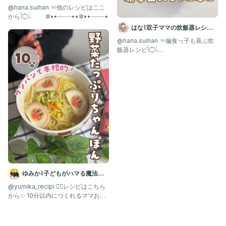
𓂃𓈒𓏸
@hana.suihan ☜他のレシピはここ
から𓌉◯𓇋 ✼••┈┈┈┈••✼••┈┈┈┈•
#簡単レシピ
はな⌇双子ママの炊飯器レシピ
#時短レシピ
#給食
𓂃𓈒𓏸
@hana.suihan ☜偏食っ子も喜ぶ炊
#給食レシピ
飯器レシピ𓌉◯𓇋
#幼児食
✼••┈┈┈┈••✼••┈┈┈┈
#野菜たっぷり
#ちゃんぽん麺
#ちゃんぽんスープ
ゆみか⌇子どもがハマる魔法の
レシピ｜幼児食
@yumika_recipi 👈🏻レシピはこちら
から✨ 10分以内につくれるママお助
けレシピを発