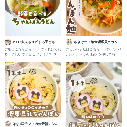
入れて弱火で1分程煮る。
💡ポイント💡
・スープが多めにできるので、麺を入れる前に別で取り分けてス
ープとして飲んでも美味しいです😋
・牛乳(豆乳)を入れた後は、分離しやすいので弱火でコトコト煮
込んでください
・中華麺は入れる前に水をかけて、レンジで1分程温めてほぐして
ヒロ⌇大人もリピする子どもご
さきぞー ⌇ 給食調理員のラクう
おくと◎
はん🍳
ま幼児食
詳細はこちらから👇🏻 ／ つくれぽくれ
詳しいレシピはこちら💁‍♀️ ⁡ 作りたい！
食べやすい長さになるように、お子様に合わせて2〜3等分する。
ると嬉しいです☺️ コメントだと見逃
と思ったら いいね♡ を押して教えて
してしまうので、フォ
くださいね🥰 ⁡
ーーーーーーーーーーーーーーーーーー
ここまで見ていただきありがとうございます✨
@yurimama_recipe
元給食の先生ゆりままです🧑🏻‍🍳
子どもが喜ぶ給食レシピ＊° を発信中！
作ってみたよ！こんなレシピが知りたい！子どもの好き嫌いで悩
んでる！
はな⌇双子ママの炊飯器レシピ
気軽にDM、フォローしてもらえたら嬉しいです☺️