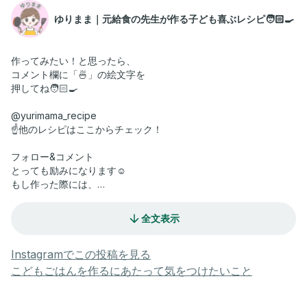
ゆりまま｜元給食の先生が作る子ども喜ぶレシピ🧑🏻‍🍳
作ってみたい！と思ったら、
コメント欄に「🍜」の絵文字を
押してね🧑🏻‍🍳
@yurimama_recipe
☝️他のレシピはここからチェック！
フォロー&コメント
とっても励みになります☺️
もし作った際には、
感想教えてもらえると嬉しいです🫶
全文表示
今回はご紹介するのは
野菜をたっぷり！！
子どもが夢中で食べる
Instagramでこの投稿を見る
「濃厚ちゃんぽん麺」🍜♡
こどもごはんを作るにあたって気をつけたいこと
保育園の給食は食べるのに