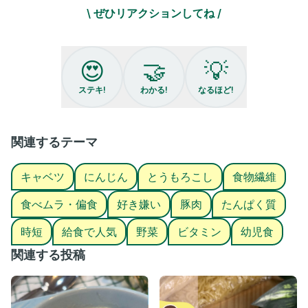
家だと野菜や苦手なものを
\ ぜひリアクションしてね /
食べない…
この悩みあるあるじゃない😭？
これなら野菜たっぷりなのに
😍
🤝
💡
子どもが夢中で食べちゃう！
保育園で寒い季節になると
ステキ!
わかる!
なるほど!
献立に出る大人気メニュー！
うちの好き嫌い息子も
いつも3杯はおかわりします🤭笑
関連するテーマ
たくさん作って
キャベツ
にんじん
とうもろこし
食物繊維
お子さんと楽しく食事をして
少しでもお野菜を食べてくれたら
食べムラ・偏食
好き嫌い
豚肉
たんぱく質
嬉しいです🤝❣️
時短
給食で人気
野菜
ビタミン
幼児食
ーーーーーーーーーーーーーーーーーー
関連する投稿
材料))2人分
・中華麺 2玉
・豚肉 150g
・玉ねぎ 1/2個