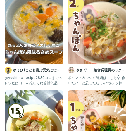
・にんじん 1/3本
・キャベツ 葉4枚
・かまぼこ お好みで
・コーン缶 1/4缶
・水 500cc
★牛乳(豆乳) 300cc
★中華出汁 大さじ1
★塩 少々
★オイスターソース 小さじ2
★酒 大さじ1
・ごま油炒め用 大さじ1
ゆうひ⌇こども喜ぶ元気ごはん
さきぞー ⌇ 給食調理員のラクう
※今回は家にあった材料で作りましたが、もやし、かにかま、シ
🍳
ま幼児食
@yuuhi_no_recipe2830コレまでの
ポイント＆レシピ詳細はこちら👇 ⁡ 作
ーフードミックスなど入れると更にうま味が出て美味しくなりま
レシピはココを推してね☝️ 購入品は
りたい！と思ったら いいね♡ を押し
すよ✨
ROOMに載
て教えてください🥰 次
作り方))
①野菜、豚肉を食べやすい大きさにカットする。
②フライパンにごま油を入れ中火で熱し、豚肉を炒めて肉の色が
変わったら、野菜を入れてよく炒める。
③水を入れ蓋をし、中火で野菜が柔らかくなるまで煮る。
④野菜が煮えたら、かまぼこ、コーン缶、★の調味料、中華麺を