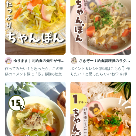
④鍋に水をいれて蓋をして煮込む
⑤火が通ったら、牛乳と調味料を入れて味を整える。
⑥春雨をいれてほどけたら完成✨
・・・・・・・・・・・・・・・・・・・・
最後までご覧いただきありがとうございます♪
栄養いっぱいご飯作ってあげたいけど
毎日考えて作るのって大変💦
ゆりまま｜元給食の先生が作る
さきぞー ⌇ 給食調理員のラクう
そんな時に見てほしい
子ども喜ぶレシピ🧑🏻‍🍳
ま幼児食
作ってみたい！と思ったら、この投
ポイント＆レシピ詳細はこちら👇 ⁡ 作
稿のコメント欄に「🍜」(麺)の絵文字
りたい！と思ったら いいね♡ を押し
@yuuhi_no_recipe2830フォローして
を押して教えてくださいね🧑
て教えてください🥰 次
子どもが元気になるご飯𓌉𓇋
時短、保存できるレシピで
ママパパの時間確保😊
✫彡✫彡✫彡✫彡✫彡✫彡✫彡✫彡
#子どもごはん#親子ごはんの悩みサポート#ママの味方レシピ #