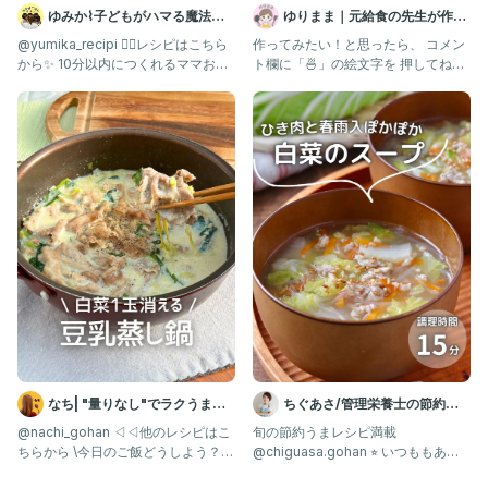
ゆみか⌇子どもがハマる魔法の
ゆりまま｜元給食の先生が作る
レシピ｜幼児食
子ども喜ぶレシピ🧑🏻‍🍳
@yumika_recipi 👈🏻レシピはこちら
作ってみたい！と思ったら、 コメン
から✨ 10分以内につくれるママお助
ト欄に「🍜」の絵文字を 押してね
けレシピを発
🧑🏻‍🍳 @yurima
なち| "量りなし"でラクうまご
ちぐあさ/管理栄養士の節約う
はん
まレシピ
@nachi_gohan ◁◁他のレシピはこ
旬の節約うまレシピ満載
ちらから \今日のご飯どうしよう？を
@chiguasa.gohan ⭐︎ いつももあり
解決✨/ 白菜1玉
がとうございます💓 つ