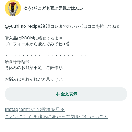
ゆうひ⌇こども喜ぶ元気ごはん🍳
@yuuhi_no_recipe2830コレまでのレシピはココを推してね☝️
購入品はROOMに載せてるよ💁‍♀️
プロフィールから飛んでみてね✈️☝️
・・・・・・・・・・・・・・・・・・・・
給食様様🙌🏻
冬休みのお野菜不足、ご飯作り…
お悩みはそれぞれだと思うけど
これは鍋に入れるだけで山盛りお野菜食べれて
全文表示
野菜カルシウムタンパク質！
しっかりとれる👏
Instagramでこの投稿を見る
つるんと春雨入れたので
こどもごはんを作るにあたって気をつけたいこと
あの土地の←ご当地グルメに早変わり🤭
どこかわかる人！