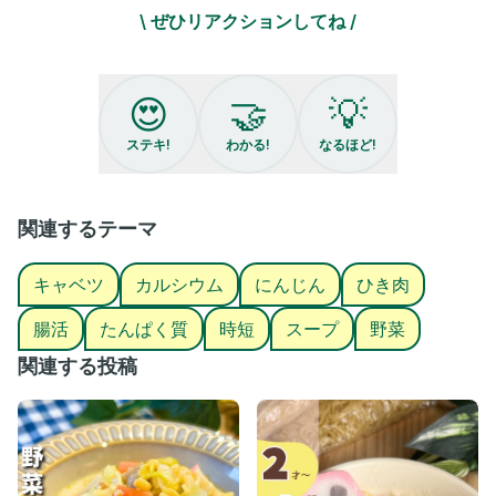
コメント求む👍笑
\ ぜひリアクションしてね /
冬休み手抜きながら…
自分もだいじにして乗り越えよう😌
〈材料〉
😍
🤝
💡
はくさい 1/4
玉ねぎ 1/2
ステキ!
わかる!
なるほど!
にんじん 1本
ミンチ 100グラム
ニラ 4〜5本
関連するテーマ
水 300ml
牛乳 300ml
キャベツ
カルシウム
にんじん
ひき肉
塩コショウ 少々
鶏ガラ素 大さじ1
腸活
たんぱく質
時短
スープ
野菜
さけ 大さじ1
醤油 大さじ1
関連する投稿
春雨 好きなだけ
〈作り方〉
①野菜を切る
②白菜の芯の方とミンチを炒める
③火が通ったらニラ以外のその他の野菜を入れる