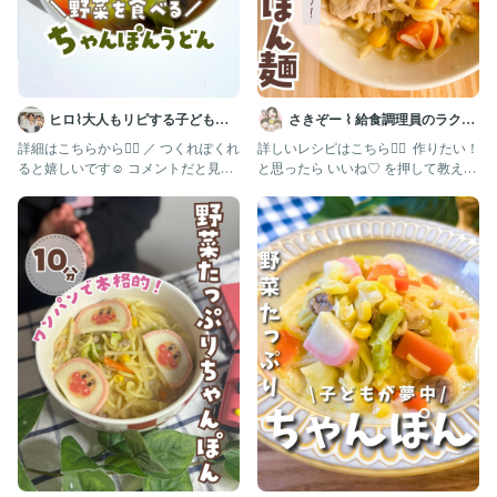
時短料理#腸活
#子供喜ぶご飯 #ちゃんぽんスープ #スープレシピ #小学生ごはん
#野菜スープ#たいぴーえん
ヒロ⌇大人もリピする子どもご
さきぞー ⌇ 給食調理員のラクう
はん🍳
ま幼児食
詳細はこちらから👇🏻 ／ つくれぽくれ
詳しいレシピはこちら💁‍♀️ ⁡ 作りたい！
ると嬉しいです☺️ コメントだと見逃
と思ったら いいね♡ を押して教えて
してしまうので、フォ
くださいね🥰 ⁡