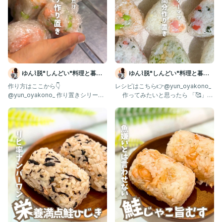
※お好みでブラックペッパーを
おにぎりのてっぺんにふりかけてください。
ネギをかけようとしたら、
まともに乗りませんでした🤣笑
パラパラこぼれやすいので、
ラップに包んだ状態で食べてもらってくださいね😃
ゆん⌇脱"しんどい"料理と暮ら
ゆん⌇脱"しんどい"料理と暮ら
し
し
作り方はここから👇
レシピはこちら👉@yun_oyakono_
@yun_oyakono_ 作り置きシリーズ
作ってみたいと思ったら 「🥰」を
🔻プロフィール
『おにぎり編🍙』 栄養も摂りた
送ってね✨ 「い
ちよ⌇@𝙘𝙝𝙞𝙮𝙤__𝙤𝙣𝙞𝙜𝙞𝙧𝙞
🍙元おにぎり屋
（朝の仕込み時は1時間に10種80個握っていました）
🍙現在は、フルタイム✖️総合職✖️全国転勤族の
2児のワーママ(5歳1歳)
🍙食事見直して、-8𝙠𝙜＆不妊・甲状腺機能低下症克服
🍙福岡県出身
現在全国転勤5ヶ所目で九州在住
🔻発信内容