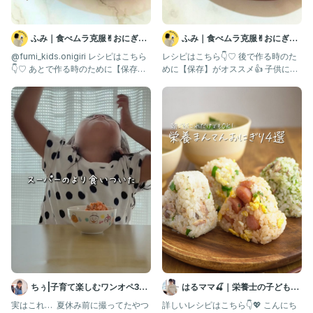
20代前半に甲状腺機能低下症で激太り、
ふみ｜食べムラ克服✌︎おにぎり
ふみ｜食べムラ克服✌︎おにぎり
鬱・不妊一歩手前と言われた状況…
レシピ
レシピ
@fumi_kids.onigiri レシピはこちら
レシピはこちら👇♡ 後で作る時のた
→食事の見直しで
👇♡ あとで作る時のために【保存】
めに【保存】がオススメ👍 子供に食
◯-8𝙠𝙜（産後の激痩せ時には𝙈𝘼𝙓-10𝙠𝙜)
がオススメ
べさせたい！作りたい！と
◯不妊体質→2児授かる
◯10年以上かけて甲状腺機能低下症も克服。
◯毎日フルタイムで働きながら、
ワンオぺ率高い中でも毎日元気に過ごせるように。
＋おにぎり屋で働いていた経験をもとに、
「時短✖️栄養も摂れるおにぎり」を発信しています
最後まで見て下さりありがとうございました🙇
👉 @𝙘𝙝𝙞𝙮𝙤__𝙤𝙣𝙞𝙜𝙞𝙧𝙞
#おにぎり
#おにぎりレシピ
ちぅ|子育て楽しむワンオペ3児
はるママ🍒｜栄養士の子どもと
#おにぎりの具
ママ
食べる30分献立
#onigiri
実はこれ… ⁡ 夏休み前に撮ってたやつ
詳しいレシピはこちら👇💖 こんにち