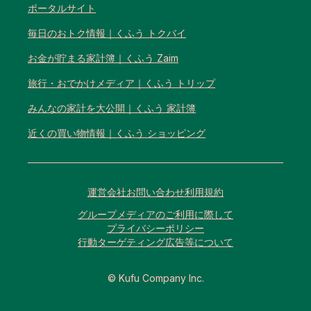
ポータルサイト
毎日のおトク情報｜くふう トクバイ
お金が貯まる家計簿｜くふう Zaim
旅行・おでかけメディア｜くふう トリップ
みんなの家計を大公開｜くふう 家計簿
近くの買い物情報｜くふう ショッピング
運営会社
お問い合わせ
利用規約
グループメディアのご利用に際して
プライバシーポリシー
行動ターゲティング広告等について
© Kufu Company Inc.