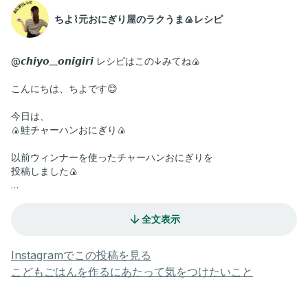
ちよ⌇元おにぎり屋のラクうま🍙レシピ
@𝙘𝙝𝙞𝙮𝙤__𝙤𝙣𝙞𝙜𝙞𝙧𝙞 レシピはこの↓みてね🍙
こんにちは、ちよです😊
今日は、
🍙鮭チャーハンおにぎり🍙
以前ウィンナーを使ったチャーハンおにぎりを
投稿しました🍙
とある平日の夜、
あれを作ろうと冷蔵庫を見たら
全文表示
ウィンナーがない…😱
しょうがないので、
Instagramでこの投稿を見る
たまたまありものの鮭フレークと
こどもごはんを作るにあたって気をつけたいこと
冷凍枝豆&コーンを入れたら
子どもたちに大ヒット！