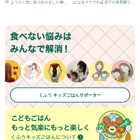
🥹 ⁡ ようやく世に送り出せました😂
は はるママです🍒 息子の保育園で健
#おむすび
私めちゃ薄着〜！！！
康診断があって それ
くふう キッズごはんサポーター