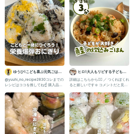
・ごはん 200g
・卵 1個
・鮭フレーク 大さじ3
・枝豆むき身 20g
・コーン 20g
・中華だし 小さじ1
・しょうゆ 小さじ1/2
・ごま油 小さじ1
・ブラックペッパー 少々
(お好みで)
ゆうひ⌇こども喜ぶ元気ごはん
ヒロ⌇大人もリピする子どもご
🍳
はん🍳
@yuuhi_no_recipe2830コレまでの
詳細はこちらから👇🏻 ／ つくれぽくれ
1. ボウルに全ての具材＋ごはんを入れて混ぜ、
レシピはココを推してね☝️ 購入品は
ると嬉しいです☺️ コメントだと見逃
ラップして600W3分チン
ROOMに載
してしまうので、フォ
(卵が生っぽかったら、10秒ずつ加熱して様子を
見てみて下さい)
2. 混ぜて、握れば完成
(ラップを敷いたおにぎりメーカーで作ると、
握る時にパラパラ落ちず済みますし、
ラップのまま手渡せます)