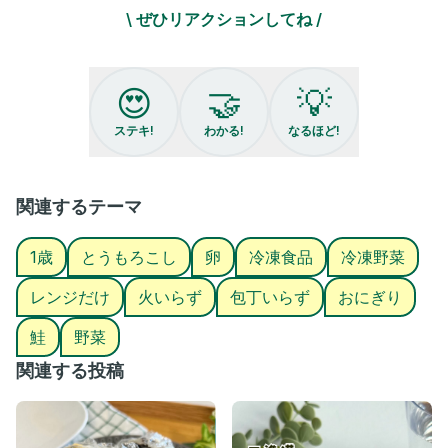
\ ぜひリアクションしてね /
しかもおかわり率100%という
今まで以上に子どもウケが抜群にいいんです！
(1歳の娘が本当に大好き！)
😍
🤝
💡
しかもウィンナーと違って
キッチンバサミすら使わない🥹
ステキ!
わかる!
なるほど!
という圧倒的なラクさに私も歓喜🙌🏻
簡単なのでおかわりが来ても、
はい喜んで！とストレスなく
関連するテーマ
すぐ作り足せちゃいます👍
1歳
とうもろこし
卵
冷凍食品
冷凍野菜
もちろん味もとっても美味しいので
ぜひ昼夜問わず作ってみて下さい♪
レンジだけ
火いらず
包丁いらず
おにぎり
ちなみにパラパラすぎて崩れやすいので、
鮭
野菜
ラップに包んだまま食べるのがおすすめです💦
関連する投稿
🍙鮭チャーハンおにぎり(結果的に3個分)
※おにぎり1個100g×3個