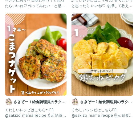
𓎩レシピあり𓎩 美味しそう！と思っ
詳しいレシピはこちら💁‍♀️ ⁡ 作りたい！
たらいいね♡ 作ってみたい！と思っ
と思ったら いいね♡ を押して教えて
たらコメントに "👍🏻
くださいね🥰 ⁡
さきぞー ⌇ 給食調理員のラクう
さきぞー ⌇ 給食調理員のラクう
ま幼児食
ま幼児食
くわしいレシピはこちら〜💁‍♀️ ⁡
くわしいレシピはこちら💁‍♀️ ⁡
@sakizo_mama_recipe ☝️元 給食の
@sakizo_mama_recipe ☝️元 給食の
先生
先生が