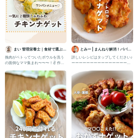
💡ポイント
豆腐に水分が多く残っていると味も薄まり揚げ焼き時に油が跳ね
て危険なのでしっかり水切りしてね😊
にんにくやしょうがはお好みで調整してOK☺️
✎＿＿＿＿＿＿＿＿＿＿＿＿＿＿
『物価高騰で家計がピンチ！』
まい 管理栄養士｜食材で選ぶ1
とみー | まんねり解消！パパっ
『食材が高くて毎日のごはん作りが大変…』
歳ごはん｜離乳食・幼児食
とラクうまレシピ
挽肉がベトってついたボウルを洗う
詳しいレシピはタップしてください♪
そんなママのため家計が少しでもラクになる
の面倒なママ集まれ〜〜〜！✌️ 作っ
ーーーーーーーーーーーーーーーー
節約&簡単レシピを発信しています🥣
てみたいと思ったら、❤️とコメン
ーーーーーーーーーー 他のレシ
無理なく美味しく家族のお腹を満たすごはん作り🍳
一緒に節約楽しみましょう🤝🍀
@saya_recipe
✎＿＿＿＿＿＿＿＿＿＿＿＿＿＿
#節約レシピ#簡単レシピ#節約ごはん#節約生活#おうちごはん#
鶏むね#豆腐#かさまし