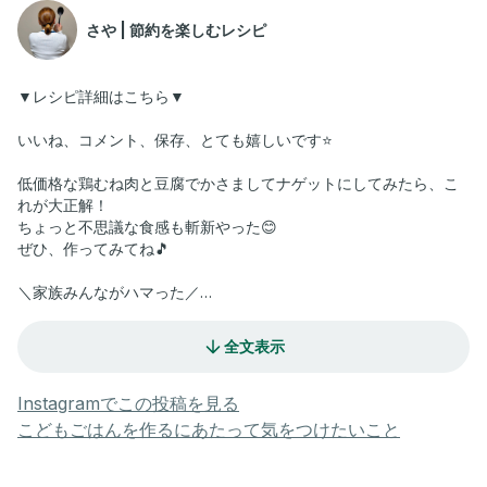
さや | 節約を楽しむレシピ
▼レシピ詳細はこちら▼
いいね、コメント、保存、とても嬉しいです⭐️
低価格な鶏むね肉と豆腐でかさましてナゲットにしてみたら、こ
れが大正解！
ちょっと不思議な食感も斬新やった😊
ぜひ、作ってみてね🎵
＼家族みんながハマった／
『鶏むね豆腐ナゲット』
全文表示
【材料】2-3人分
鶏むね肉 1枚250g
豆腐 1p150g（水切りする）
Instagramでこの投稿を見る
玉ねぎ 半分
こどもごはんを作るにあたって気をつけたいこと
◆塩コショウ 少々
◆酒 小さじ1