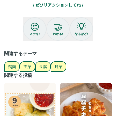
◆醤油 大さじ1.5
\ ぜひリアクションしてね /
◆砂糖 小さじ2
◆にんにく 小さじ1
◆しょうが 小さじ1
◆片栗粉 大さじ2
😍
🤝
💡
【作り方】
ステキ!
わかる!
なるほど!
①豆腐は事前にキッチンペーパーに包み重しを乗せ水切りしてお
き、鶏むね肉は1㎝角くらいにカット。玉ねぎはみじん切りする。
②ボウルに鶏むね、水切りした豆腐、玉ねぎと◆の調味料を入れ
て混ぜる。
関連するテーマ
③フライパンに多めの油を引き、②をスプーンで形を整えながら
油に落とす。
鶏肉
主菜
豆腐
野菜
④中火で両面焼き色がついたら完成！
関連する投稿
👛食費
鶏むね肉 158円
豆腐 19円
玉ねぎ 20円
(※調味料やお米代は含んでいません。)