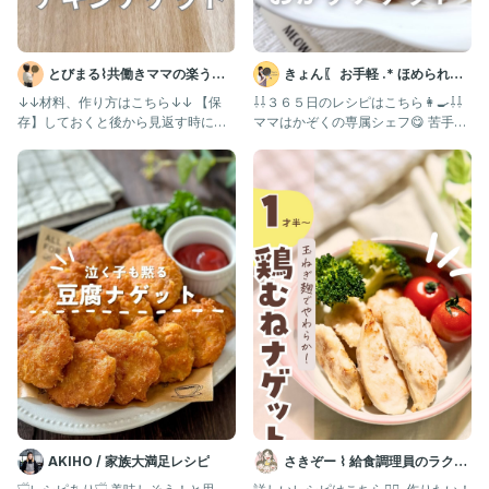
とびまる⌇共働きママの楽うま
きょん〖 お手軽 .* ほめられレ
レシピ
シピ 〗
↓↓材料、作り方はこちら↓↓ 【保
⇩⇩３６５日のレシピはこちら👩‍🍳⇩⇩
存】しておくと後から見返す時に便
ママはかぞくの専属シェフ😋 苦手な
利だよ！ こんにちはとびまるで
野菜はおいしく変身
AKIHO / 家族大満足レシピ
さきぞー ⌇ 給食調理員のラクう
ま幼児食