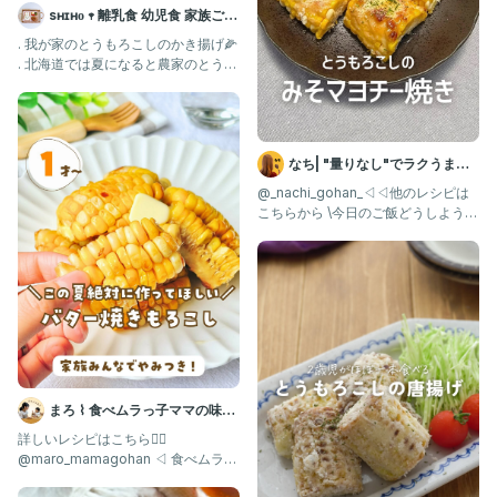
sʜɪʜᴏ 𖥧 離乳食 幼児食 家族ごは
ん
. 我が家のとうもろこしのかき揚げ🌽
. 北海道では夏になると農家のとうも
ろこしが道端で販売されて
なち| "量りなし"でラクうまご
はん
@_nachi_gohan_◁◁他のレシピは
こちらから \今日のご飯どうしよう？
を解決✨/ とう
まろ ⌇ 食べムラっ子ママの味方
| 幼児食1歳〜
詳しいレシピはこちら👇🏻
@maro_mamagohan ◁ 食べムラっ
子も爆食する"神レシピ"