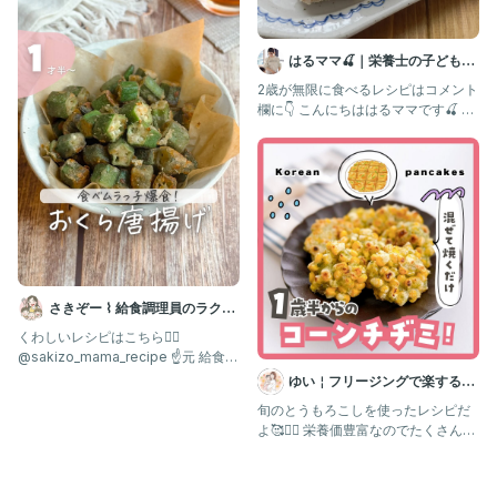
はるママ🍒｜栄養士の子どもと
食べる30分献立
2歳が無限に食べるレシピはコメント
欄に👇 こんにちははるママです🍒 2
歳がほぼ1本ペロリと食
さきぞー ⌇ 給食調理員のラクう
ま幼児食
くわしいレシピはこちら💁‍♀️ ⁡
@sakizo_mama_recipe ☝️元 給食の
先生が
ゆい￤フリージングで楽する離
乳食 幼児食 | 簡単作りおき
旬のとうもろこしを使ったレシピだ
よ🥰✊🏻 栄養価豊富なのでたくさん食
べてほしい🌽💛 グルテ