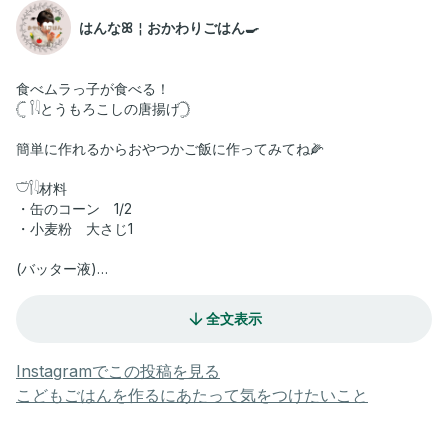
はんなꕤ︎︎￤おかわりごはん🍳
食べムラっ子が食べる！
𓊆 𓌉𓇋とうもろこしの唐揚げ𓊇
簡単に作れるからおやつかご飯に作ってみてね🌽
𓎩𓌉𓇋材料
・缶のコーン 1/2
・小麦粉 大さじ1
(バッター液)
・片栗粉 大さじ1
・小麦粉 大さじ1
全文表示
・水 大さじ4
𓎡⡱作り方
Instagramでこの投稿を見る
こどもごはんを作るにあたって気をつけたいこと
❶バッター液を作る