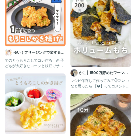
もしよかったら是非フォローしてみてください̗̀ ꪔ̤̥ꪔ̤̮ꪔ̤̫ ̖́-🤍̗̀ ꪔ̤̥ꪔ̤̮ꪔ̤̫ ̖́-
﹏﹏﹏﹏﹏﹏﹏﹏﹏﹏
#幼児食 #幼児食アカウント #幼児食レシピ
#１歳 #１歳半 #１歳6ヶ月 #２歳 #１歳ごはん #２歳ごは
ん #こどもごはん #おやつ #手作りおやつ #てづくりごは
ん #こどもごはん #おうちごはん #ズボラ飯 #ズボラご飯
ゆい￤フリージングで楽する離
#取り分け幼児食 #幼児食メニュー #偏食
乳食 幼児食 | 簡単作りおき
旬のとうもろこしでコレ作ろ！🌽 子
#ベビーマム #離乳食レシピ研究所
どもが大好きなコーンと枝豆でサク
サクのかき揚げ😋 小さい子でも
かこ | 1500万貯めたワーママ
の節約ごはん
レシピ保存して作ってみて👇♡ いい
なと思ったら 【❤️】ってコメントく
れたら嬉しいなぁ✨ メイ