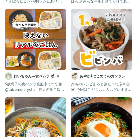
＊そぼろビビンバ丼(レシピあり) ＊
はん🌙 みんな今年も見てくれてあり
ニラと人参のチヂミ ＊ピ
がとう！ まだまだ食べ
わいちゃんꕀ食べムラ 🥣| 6歳4
あやか⌇はじめてのカンタン離
歳0歳三兄弟
乳食・幼児食💛
5歳息子の食べムラ克服中です💪🏽
丼ものレシピあると楽だよね😘🫶🏻
@tabemura_ychan 最近の夜ご飯ま
💓 ⁡ 今回はこどもも大人もだいすきな
とめ✍️
ビビンバレシピだよ〜