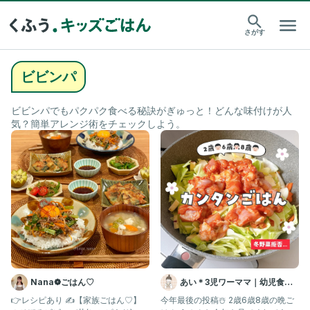
さがす
ビビンパ
ビビンパでもパクパク食べる秘訣がぎゅっと！どんな味付けが人
気？簡単アレンジ術をチェックしよう。
Nana❁ごはん♡
あい＊3児ワーママ｜幼児食｜
コープ
👉レシピあり ✍️【家族ごはん♡】
今年最後の投稿☃️ 2歳6歳8歳の晩ご