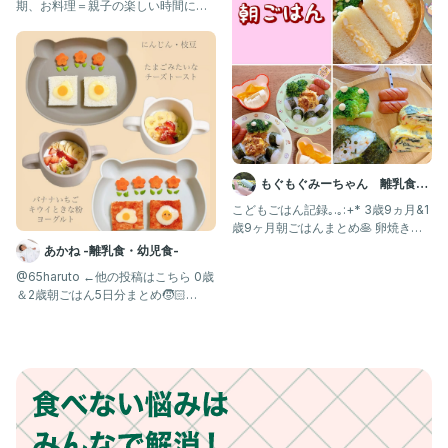
期、お料理＝親子の楽しい時間にす
るコツをレシピ付きで発信中！@
もぐもぐみーちゃん 離乳食・
幼児食記録
こどもごはん記録｡.｡:+* 3歳9ヵ月&1
歳9ヶ月朝ごはんまとめ🥞 卵焼きを
ほぼ毎朝出してい
あかね -離乳食・幼児食-
@65haruto ←他の投稿はこちら 0歳
＆2歳朝ごはん5日分まとめ🧒🏻👶🏻
☀️ ・た