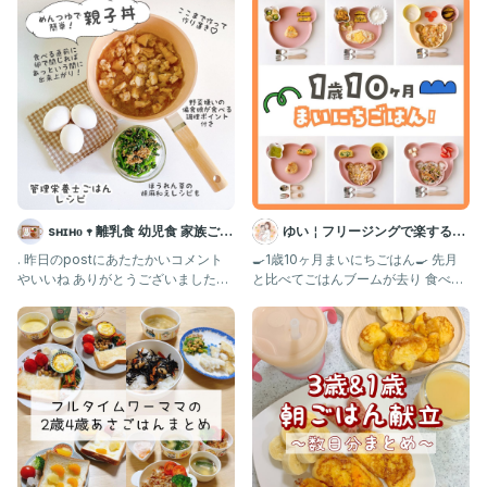
軽くラップをして1分チンする。
③全体を軽く混ぜ、さらに1分〜1分半チンする。
※火が通ってなければさらに追加で加熱してね！
④お好みでカットしたら完成！
ケチャップを少しつけても美味しいよ〜！
今回はヨーグルトもあったので半分はお昼ご飯に♡
——————————————
最後までご覧いただき、
sʜɪʜᴏ 𖥧 離乳食 幼児食 家族ごは
ゆい￤フリージングで楽する離
ありがとうございます🤎
ん
乳食 幼児食 | 簡単作りおき
. 昨日のpostにあたたかいコメント
🍳1歳10ヶ月まいにちごはん🍳 先月
やいいね ありがとうございました♡
と比べてごはんブームが去り 食べム
📍期間限定⏰離乳食相談受付中
あと3ヶ月ゆるりと頑張り
ラがまた再発…😂 卵
▷▶︎【相談希望！】とDMしてね🤍
＊〇ヶ月から食べられるレシピが知りたい！
＊この材料使ったレシピ教えて！
などあればぜひコメント欄で教えてください🌱
まい 管理栄養士｜食材で選ぶ1歳ごはん｜離乳食・幼児食
👉 @mai_gohan_kids