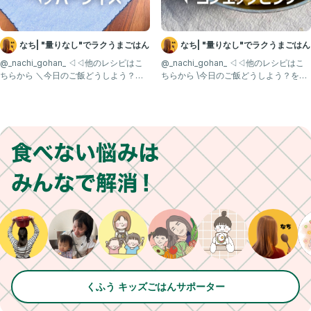
なち| "量りなし"でラクうまごはん
なち| "量りなし"でラクうまごはん
@_nachi_gohan_ ◁◁他のレシピはこ
@_nachi_gohan_ ◁◁他のレシピはこ
ちらから ＼今日のご飯どうしよう？を
ちらから \今日のご飯どうしよう？を解
解決✨／ 
決✨/ 生米
くふう キッズごはんサポーター