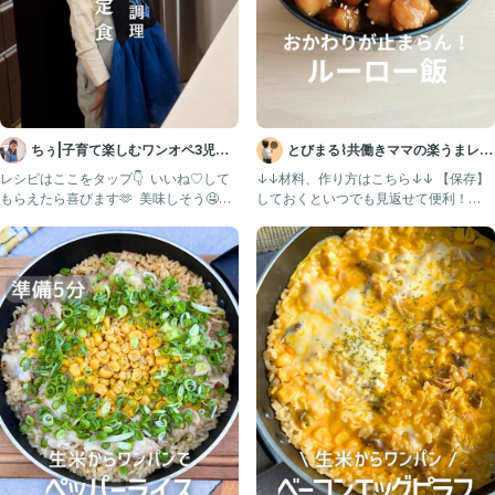
ちぅ|子育て楽しむワンオペ3児マ
とびまる⌇共働きママの楽うまレシ
マ
ピ
レシピはここをタップ👇 ⁡ いいね♡して
↓↓材料、作り方はこちら↓↓ 【保存】
もらえたら喜びます🫶 ⁡ 美味しそう🤤作
しておくといつでも見返せて便利！
ってみたい！と
@tobimaru_go