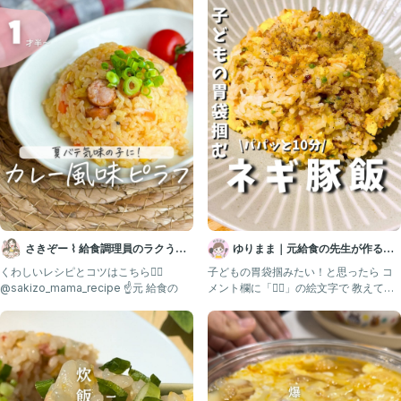
・コーン
・ごはん
・卵（砂糖とお酒を入れる）
（上から順に入れてる）
味付け
★味覇
★醤油
（動画みたいに真ん中で★二つをかき混ぜてから
全体に混ぜるとラク）
追記：余り物の冷やご飯は使ったけど温めてます。温めてから使ってね
🌼
♔∴∵∴♔∴∵∴♔∴∵∴♔∴∵∴♔∴∵∴♔∴∵∴♔∴∵∴♔∴∵∴♔∴∵∴♔∴∵
2歳差姉妹（1歳👶🏻3歳👧🏻）とママ👩🏻（30）
さきぞー ⌇ 給食調理員のラクうま
ゆりまま｜元給食の先生が作る子
1歳〜大人まで美味しい簡単レシピ♡
幼児食
ども喜ぶレシピ🧑🏻‍🍳
くわしいレシピとコツはこちら💁‍♀️ ⁡
子どもの胃袋掴みたい！と思ったら コ
@sakizo_mama_recipe ☝️元 給食の
メント欄に「❤️‍🔥」の絵文字で 教えてく
@moelife_dwe
ださいꕥ @yur
毎日のご飯づくりは大変😵‍💫
何作ろう？のきっかけになれたら嬉しいです
いいね・コメント・DMものすごく嬉しい🙌🏻