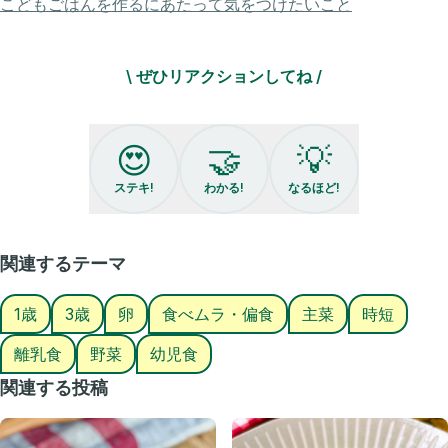
こどもごはんを作るにあたって気をつけたいこと
【今回紹介した方法】
ベーコン切って袋にいれる
↓
\ ぜひリアクションしてね /
袋に空気をパンパンに入れて振る🪇
↓
パンパンのまま冷凍
↓
😍
🤝
💡
1時間半後また振る🪇
↓
ステキ!
わかる!
なるほど!
空気を抜いて完了！
（ジップロックとかアイラップとか使ってる）
※全てパラパラ！とはいかないけど
関連するテーマ
全然使いやすい👍）
1歳
3歳
卵
食べムラ・偏食
主菜
時短
【我が家の炒飯】
材料
離乳食
野菜
幼児食
・ごま油
・にんにく
関連する投稿
・玉ねぎ
・ベーコン
・オクラ