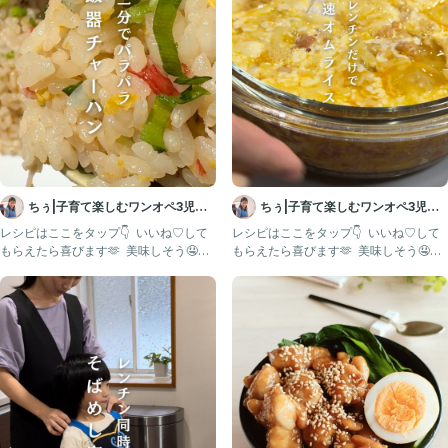
気軽にどうぞ🫡
♔∴∵∴♔∴∵∴♔∴∵∴♔∴∵∴♔∴∵∴♔∴∵∴♔∴∵∴♔∴∵∴♔∴∵
#炒飯#時短#3歳#1歳#幼児食#離乳食#食べムラ#子供ご飯#ワンオペ育
児#簡単レシピ#2児ママ
ちぅ|子育て楽しむワンオペ3児マ
ちぅ|子育て楽しむワンオペ3児マ
マ
マ
レシピはここをタップ👇 ⁡ いいね♡して
レシピはここをタップ👇 ⁡ いいね♡して
もらえたら喜びます🫶 ⁡ 美味しそう🤤作
もらえたら喜びます🫶 ⁡ 美味しそう🤤作
ってみたい！と
ってみたい！と