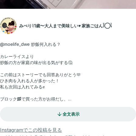
みぺり⌇1歳〜大人まで美味しい♥ 家族ごはん𓌉◯𓇋
@moelife_dwe 炒飯何入れる？
カレーライスより
炒飯の方が家庭の味が出る気がする🤔
この前はストーリーでも回答ありがとう🫶
ひき肉を入れる人が多かった！
私も次回は入れてみる✊
ブロック🥓で買った方がお得だし、
好みの厚さにカットできるからブロック買いで冷凍保存してるよ🫶🥓
全文表示
〜保存法〜
アイラップにいれて冷凍するとくっつかない説もあるんだけど
私は全てが一体化した🥓ﾅｾﾞ
Instagramでこの投稿を見る