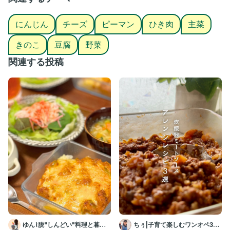
レシピ動画のアフレコが好評！
他のレシピも見にきてね❤️
にんじん
チーズ
ピーマン
ひき肉
主菜
＃ラザニア#餃子の皮#増し活
きのこ
豆腐
野菜
#かさまし#親子ごはんの悩みサポート
関連する投稿
ゆん⌇脱"しんどい"料理と暮ら
ちぅ|子育て楽しむワンオペ3児