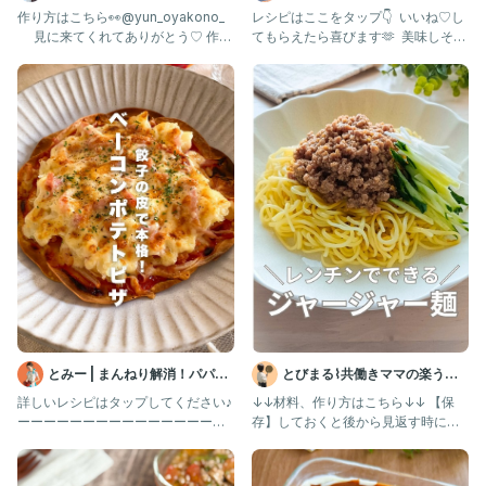
し
ママ
作り方はこちら👀@yun_oyakono_
レシピはここをタップ👇 ⁡ いいね♡し
見に来てくれてありがとう♡ 作っ
てもらえたら喜びます🫶 ⁡ 美味しそう
てみたいと思ったら
🤤作ってみたい！と
とみー | まんねり解消！パパっ
とびまる⌇共働きママの楽うま
とラクうまレシピ
レシピ
詳しいレシピはタップしてください♪
↓↓材料、作り方はこちら↓↓ 【保
ーーーーーーーーーーーーーーーー
存】しておくと後から見返す時に便
ーーーーーーーーーー 他のレシ
利だよ！ @tobimaru_