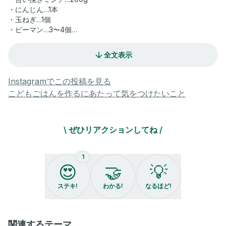
・にんじん…1本
・玉ねぎ…1個
・ピーマン…3〜4個
・えのき…1袋
・木綿豆腐…170gくらい
全文表示
〈調味料〉
・ケチャップ…大さじ3
Instagramでこの投稿を見る
・ウスターソース…大さじ1
こどもごはんを作るにあたって気をつけたいこと
・コンソメ…小さじ1
〈ラザニア用〉
\ ぜひリアクションしてね /
・餃子の皮…20枚
・ピザ用チーズ…たっぷり
1
総フォロワー30万人
😍
🤝
💡
かさまし母ちゃんこと、よっしぃです！
愛情と栄養のかさまし料理で
ステキ!
わかる!
なるほど!
家族みんな満腹えがお！
めざましテレビでも紹介されました📺
関連するテーマ