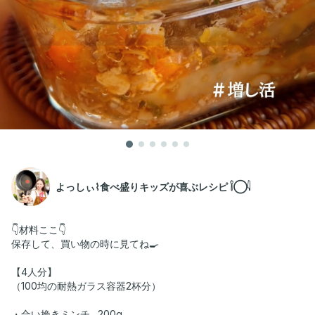
よっしぃ⌇食べ盛りキッズが喜ぶレシピ 𓌉◯𓇋
👇材料ここ👇
保存して、買い物の時に見てね🍳
【4人分】
（100均の耐熱ガラス容器2杯分）
・合い挽きミンチ…200g