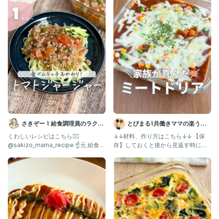
さきぞー ⌇ 給食調理員のラクう
とびまる⌇共働きママの楽うま
ま幼児食
レシピ
くわしいレシピはこちら💁‍♀️ ⁡
↓↓材料、作り方はこちら↓↓ 【保
@sakizo_mama_recipe ☝️元 給食の
存】しておくと後から見返す時に便
先生が
利だよ！ @tobimaru_