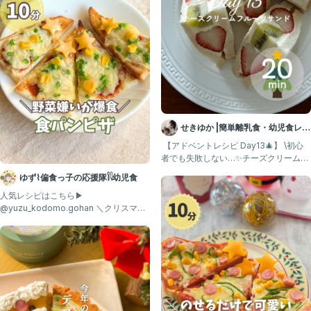
@mayu_gohan1010
#食べない #偏食 #偏食改善 #偏食っ子 #偏食克服
#レシピ #レシピ動画 #幼児食 #食べムラ #野菜嫌い #幼児食レ
シピ #幼児食メニュー #簡単レシピ #こどもとつくる #親子で楽
せきゆか |簡単離乳食・幼児食レシ
しむ #クリスマスメニュー #クリスマスごはん #親子ごはんの悩みサ
ピ
⁡ 【アドベントレシピ Day13🎄】 \初心
ポート
者でも失敗しない…✨チーズクリームの
フルーツサンド/
ゆず⌇偏食っ子の応援隊𓌉𓇋幼児食
人気レシピはこちら▶︎
@yuzu_kodomo.gohan ＼クリスマス
に作ってほしい1品🎄