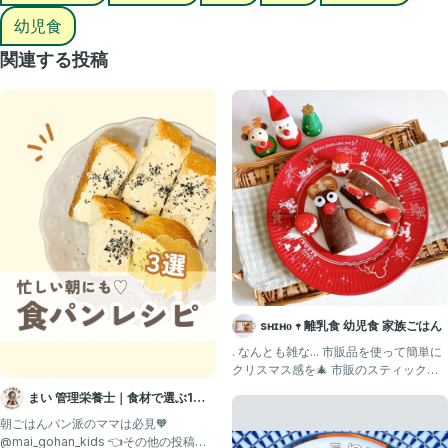
があるよ！
幼児食
❹(できればアルミを敷いて)トーストする
関連する投稿
⋆⸜ できあがり ⸝⋆
★偏食っ子が食べやすいポイント
①見た目が可愛くてテンション爆上がり
②クリスマス(プレゼントがもらえて合法で
ケーキが食べれる日)モチーフで
テンション爆上がり
③チーズに野菜が引っ付いてて
sʜɪʜᴏ 𖥧 離乳食 幼児食 家族ごはん
野菜が勝手に口に入っていく〜
. なんとも雑な... 市販品を使って簡単に
④ピザ、みんな好きな気がする←
クリスマス感を🎄 市販のスティックパ
ンを半分に切っ
まい 管理栄養士｜食材で選ぶ1歳
✿.•¨•.¸¸.•¨•.¸¸❀✿❀.•¨•.¸¸.•¨•.✿
ごはん｜離乳食・幼児食
朝ごはんパン派のママは必見🧡
@mai_gohan_kids 👈その他の投稿は