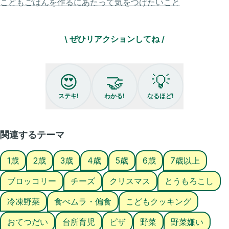
こどもごはんを作るにあたって気をつけたいこと
👶🏻1歳～
\ ぜひリアクションしてね /
【材料】1枚分
☑︎食パン 1枚
☑︎ケチャップ 適量
😍
🤝
💡
☑︎冷凍コーン 適量
☑︎冷凍ブロッコリー 1個
ステキ!
わかる!
なるほど!
☑︎ソーセージ 1本
☑︎ピザチーズ 適量
関連するテーマ
【手順】
❶冷凍野菜を解凍しておく、ソーセージは輪切り
1歳
2歳
3歳
4歳
5歳
6歳
7歳以上
をさらに半分にしておく
ブロッコリー
チーズ
クリスマス
とうもろこし
❷食パンをカットしてケチャップを塗る
冷凍野菜
食べムラ・偏食
こどもクッキング
❸具を乗せてチーズ
おてつだい
台所育児
ピザ
野菜
野菜嫌い
食パンの繋ぎ目にかかっていると少し接着効果