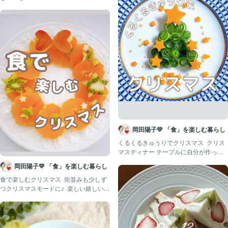
こんにちは〜まゆです☆
コチラ こんば
@mayu_gohan1010 👈タップ
偏食5歳👦🏻と野菜嫌い2歳👦🏻
ミルクボーイ0歳👶🏻の3児のママやで！
このアカウントでは
【台所育児】を通じて偏食・野菜嫌いを克服
していこうと思ってるで❤️‍🔥
レシピ内にはこどもが食べやすくなる工夫を
ちりばめてるよ！
岡田陽子💛 「食」を楽しむ暮らし
くるくるきゅうりでクリスマス ⁡ クリス
・最近こどもが食べなくなってきた…
マスディナー テーブルに自分が作った
料理が並んだら嬉しいで
・こどもの栄養が気になる…
岡田陽子💛 「食」を楽しむ暮らし
食で楽しむクリスマス ⁡ 街並みも少しず
・こどもの偏食に毎食付き合うのつらい…
つクリスマスモードに♪ ⁡ 楽しい嬉しいイ
ベントは 「食」を
そんなそこのアナタ💕
一緒にがんばろ！