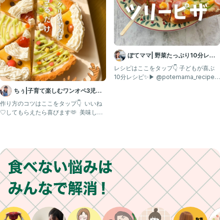
ぽてママ| 野菜たっぷり10分レシ
ピ
レシピはここをタップ👇 子どもが喜ぶ
10分レシピ✨▶ @potemama_recipe
あとで
ちぅ|子育て楽しむワンオペ3児マ
マ
作り方のコツはここをタップ👇 ⁡ いいね
♡してもらえたら喜びます🫶 ⁡ 美味しそ
う🤤作ってみた