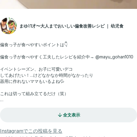
まゆ⌇1才〜大人までおいしい偏食改善レシピ ｜ 幼児食
偏食っ子が食べやすいポイントは👇
偏食っ子が食べやすく工夫したレシピを紹介中→ @mayu_gohan1010
イベントシーズン、お子に可愛いデコ
してあげたい！…けどなかなか時間がなかったり
器用に作れないママもいるよね💦
これは切って組み立てるだけ（笑）
トッピングを一緒に楽しむこともできるから
おすすめやで♪
全文表示
Instagramでこの投稿を見る
🌲ツリートースト🌲