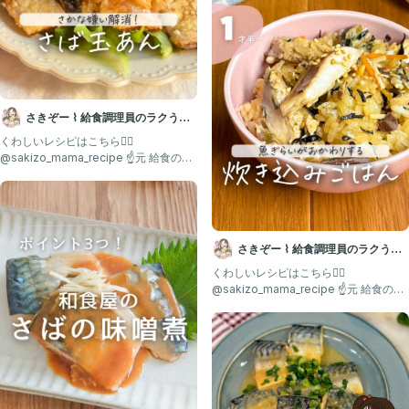
さきぞー ⌇ 給食調理員のラクうま
幼児食
くわしいレシピはこちら💁‍♀️ ⁡
@sakizo_mama_recipe ☝️元 給食の先
生が
さきぞー ⌇ 給食調理員のラクうま
幼児食
くわしいレシピはこちら💁‍♀️ ⁡
@sakizo_mama_recipe ☝️元 給食の先
生が