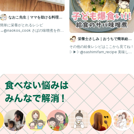
なおこ先生｜ママを助ける料理の
基本
簡単に栄養がとれるレシピ
→@naokos_cook さばの味噌煮を作る
と 生臭くておいしくない…
栄養士さしみ｜おうちで簡単給食
レシピ
その他の給食レシピはここから見てね！
▷▶▷@sashimifam_recipe 美味しそ
うと思った