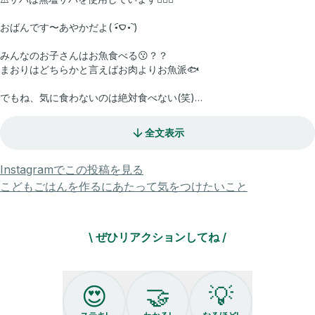
おばんです〜あやかだよ( •︠‎ࠏ•︡ )
みんなのお子さんはお魚食べる😗？？
まおりはどちらかと言えばお肉よりお魚派🐟
でもね、気に食わないのは絶対食べない(笑)
が、しかし！！！
全文表示
このさばのみそ煮は爆食いでございます🥺
魚好きも魚嫌いも絶対作ってみてほしいレシピです♡
Instagramでこの投稿を見る
大人も美味しく食べられるから
こどもごはんを作るにあたって気をつけたいこと
ぜひみんなで食べてみてね☺️
ネギ好きさんはたくさん入れてね！
\ ぜひリアクションしてね /
まじ、うまいよ(笑)
今回の投稿も保存しとくのがおすすめ🙌🏻
おすすめから来たみなさん♡
😍
🤝
💡
ぜひフォローしていってね🥹
離乳食・幼児食のレシピで悩まなくなるよ😊