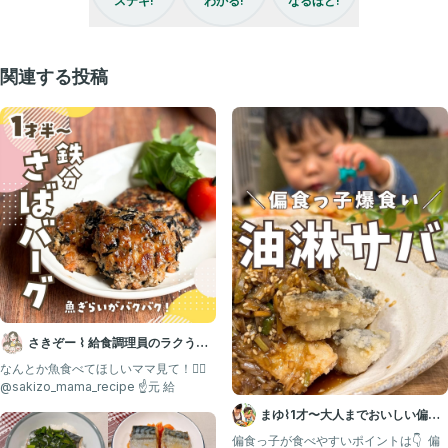
ステキ!
わかる!
なるほど!
↓↓
@maori_babygohan
関連する投稿
すでにフォローしてくれてるまおりんずのみんな♡
いいね・コメントめちゃくちゃ嬉しいよ〜😭❤️‍🔥
今日もよろしくお願いします🙇🏻‍♂️圧圧圧ww
いつもありがとう🫶🏻🌈
𓈒𓏸𓈒꙳𓂃 𓈒𓏸𓈒꙳𓂃 𓈒𓏸𓈒꙳𓂃 𓈒𓏸𓈒꙳𓂃 𓈒𓏸𓈒꙳𓂃
#離乳食
#幼児食
#さばの味噌煮
#サバレシピ
#親子ごはんの悩みサポート
さきぞー ⌇ 給食調理員のラクうま
幼児食
なんとか魚食べてほしいママ見て！💁‍♀️ ⁡
@sakizo_mama_recipe ☝️元 給
まゆ⌇1才〜大人までおいしい偏食
改善レシピ ｜ 幼児食
偏食っ子が食べやすいポイントは👇 ⁡ 偏