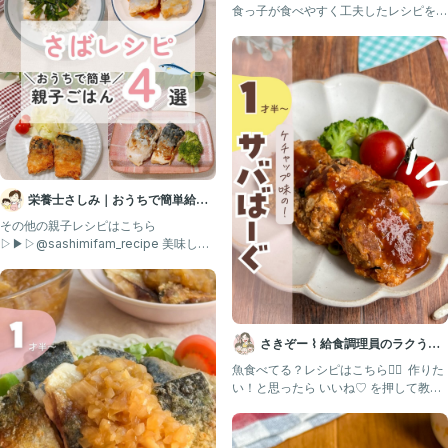
食っ子が食べやすく工夫したレシピを紹
介中→ @mayu_
栄養士さしみ｜おうちで簡単給食
レシピ
その他の親子レシピはこちら
▷▶▷@sashimifam_recipe 美味しそ
うと思ったら、いいね
さきぞー ⌇ 給食調理員のラクうま
幼児食
魚食べてる？レシピはこちら💁‍♀️ ⁡ 作りた
い！と思ったら いいね♡ を押して教え
てくださいね