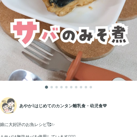
あやか⌇はじめてのカンタン離乳食・幼児食💛
娘に大好評のお魚レシピ🥰✨
⚠️サバは無塩サバを使用しています🙇🏻‍♂️