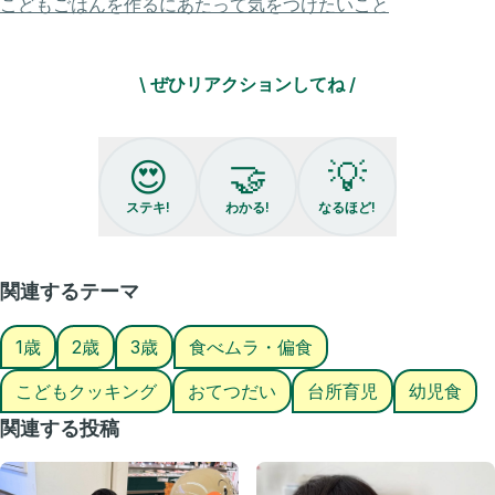
こどもごはんを作るにあたって気をつけたいこと
を着替えて(オヤツが先になることもあるけどw)お弁当箱とプリント系
を出してきます。
\ ぜひリアクションしてね /
継続は力なり〜😚
😍
🤝
💡
✿.•¨•.¸¸.•¨•.¸¸❀✿❀.•¨•.¸¸.•¨•.✿
ステキ!
わかる!
なるほど!
＼ 忙しくても子どもとの時間をつくりたい／
関連するテーマ
@mayu.daidokoro
1歳
2歳
3歳
食べムラ・偏食
▶台所育児歴6年
こどもクッキング
おてつだい
台所育児
幼児食
▶忙しくてもできる台所育児！？
関連する投稿
フォローで最高の育児を知れます🫶
@mayu.daidokoro