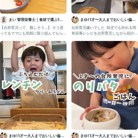
まい 管理栄養士｜食材で選ぶ1歳
まゆ⌇1才〜大人までおいしい偏食
ごはん｜離乳食・幼児食
改善レシピ ｜ 幼児食
【台所育児って、難しそう…】 そう思
台所育児嫌いでした ⁡ 幼児でも作れる簡
ってるママにも気軽に取り組んでもらえ
単栄養レシピを台所育児しながら紹介中
るように、 うちでも取り入
→ @mayu.goh
まゆ⌇1才〜大人までおいしい偏食
まゆ⌇1才〜大人までおいしい偏食