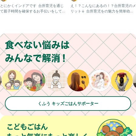
改善レシピ ｜ 幼児食
改善レシピ ｜ 幼児食
とにかくインドアです ⁡ 台所育児を通じ
え！？こんなにあるの！？台所育児のメ
て親子時間を確保するお手伝いをしてる
リット↓ ⁡ 台所育児をの魅力を簡単幼児
よ→ @mayu.go
食のレシピと一緒に投稿中
くふう キッズごはんサポーター