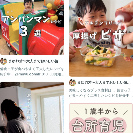
#親子ごはんの悩みサポート
#台所育児
#食育
#偏食
#モンテッソーリ
#幼児食レシピ
#初めての育児
#1歳
#2歳
まゆ⌇1才〜大人までおいしい偏食
#3歳
#ビフォアフ
改善レシピ ｜ 幼児食
偏食っ子が食べやすく工夫したレシピを
紹介中→ @mayu.gohan1010 ⁡ 💁‍♀️お知
ら
まゆ⌇1才〜大人までおいしい偏食
改善レシピ ｜ 幼児食
美味しくなるプラス食材は… ⁡ 偏食っ子
が食べやすく工夫したレシピを紹介中→
@mayu.goha