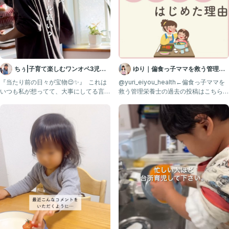
ちぅ|子育て楽しむワンオペ3児マ
ゆり｜偏食っ子ママを救う管理栄
マ
養士
『当たり前の日々が宝物😌✨』 ⁡ これは
@yuri_eiyou_health←偏食っ子ママを
いつも私が想ってて、大事にしてる言
救う管理栄養士の過去の投稿はこちらか
葉。 でもこれに気付くの
ら✨ 偏食っ