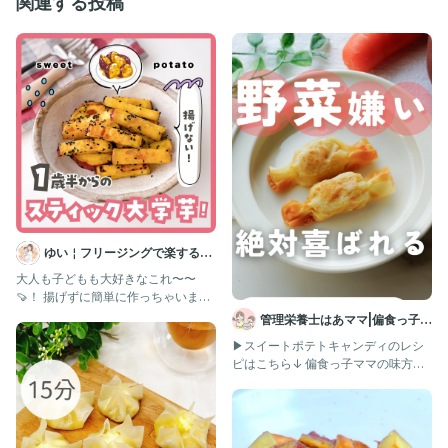
関連する投稿
ゆい￤フリージングで楽する離
乳食 幼児食 | 簡単作りおき
大人も子どもも大好きなこれ〜〜
🍠！ 揚げずに簡単に作っちゃいまし
た😋🩷 保育園の親子遠足で作
管理栄養士はあママ|偏食っ子と
ママを救う人|幼児食
▶︎スイートポテトキャンディのレシ
ピはこちら↓ 偏食っ子ママの味方！
こどもが喜ぶ給食レシピ→@ha