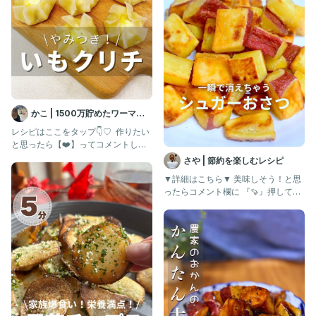
かこ | 1500万貯めたワーママ
の節約ごはん
レシピはここをタップ👇♡ ⁡ 作りたい
と思ったら【❤️】ってコメントして
ね！ 保存も忘れずに！ ⁡
さや | 節約を楽しむレシピ
▼詳細はこちら▼ 美味しそう！と思
ったらコメント欄に 『🍠』押してね
😍 作ってみたい！と思った