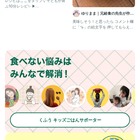
レシピはここをタップ👇 子どもが喜
ぶ10分レシピ✨ ▶︎
@potemama_recipe あと
ゆりまま｜元給食の先生が作る
子ども喜ぶレシピ🧑🏻‍🍳
美味しそう！と思ったら コメント欄
に「🍠」の絵文字を 押してもらえた
ら嬉しいですꕥ @yurim
くふう キッズごはんサポーター