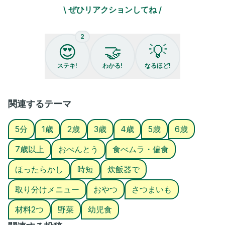
ママにとってもストレスフリーなおやつに🩷
\ ぜひリアクションしてね /
✼••┈┈┈┈••✼••┈┈┈┈••✼
@hana.suihan です🌷
2
ご飯作りを楽して自分時間を作りたいママはフォローしてね😊
😍
🤝
💡
ぜひ保存して作ってみてね🩷
ステキ!
わかる!
なるほど!
#取り分けレシピ #炊飯器 #炊飯器レシピ
#時短 #幼児食 #偏食 #子供が喜ぶごはん
#簡単レシピ #ほったらかし #大学芋
関連するテーマ
#さつまいも #親子ごはんの悩みサポート
5分
1歳
2歳
3歳
4歳
5歳
6歳
7歳以上
おべんとう
食べムラ・偏食
ほったらかし
時短
炊飯器で
取り分けメニュー
おやつ
さつまいも
材料2つ
野菜
幼児食