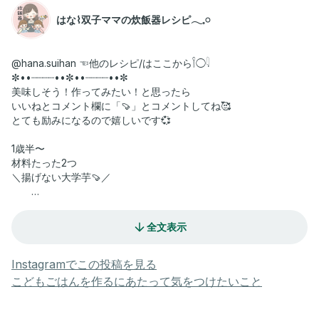
はな⌇双子ママの炊飯器レシピ𓂃𓈒𓏸
@hana.suihan ☜他のレシピ/はここから𓌉◯𓇋
✼••┈┈┈┈••✼••┈┈┈┈••✼
美味しそう！作ってみたい！と思ったら
いいねとコメント欄に「🍠」とコメントしてね🥰
とても励みになるので嬉しいです💞
1歳半〜
材料たった2つ
＼揚げない大学芋🍠／
カンロ飴にはお砂糖やしょうゆが入っているから、
味がバッチリ決まって失敗知らず🙆‍♀️✨
全文表示
黒ごまを最後に振ると、香ばしさ＆見た目アップ🤤
冷めてもホクホクなので、おやつだけじゃなくお弁当にもおすす
Instagramでこの投稿を見る
め💡
こどもごはんを作るにあたって気をつけたいこと
揚げないから油はねの心配もなく、後片付けもラクちん👏