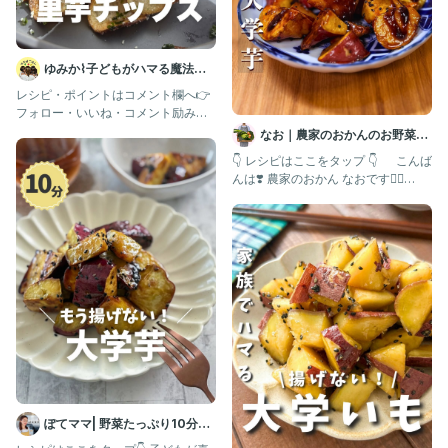
ゆみか⌇子どもがハマる魔法の
レシピ｜幼児食
レシピ・ポイントはコメント欄へ👉
フォロー・いいね・コメント励みに
なります🥺💖 いつもありが
なお｜農家のおかんのお野菜レ
シピ
👇 レシピはここをタップ 👇 こんば
んは❣️ 農家のおかん なおです🙇‍♀️
┈┈┈┈┈┈
ぽてママ| 野菜たっぷり10分レ
シピ